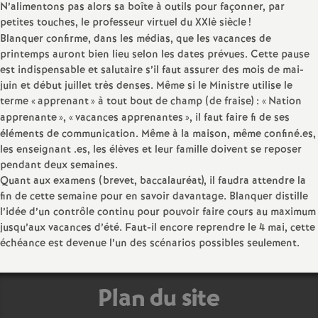
e
N’alimentons pas alors sa boîte à outils pour façonner, par
petites touches, le professeur virtuel du XXIè siècle
!
m
Blanquer confirme, dans les médias, que les vacances de
printemps auront bien lieu selon les dates prévues. Cette pause
est indispensable et salutaire s’il faut assurer des mois de mai-
e
juin et début juillet très denses. Même si le Ministre utilise le
terme «
apprenant
» à tout bout de champ (de fraise) : «
Nation
n
apprenante
», «
vacances apprenantes
», il faut faire fi de ses
éléments de communication. Même à la maison, même confiné.es,
t
les enseignant .es, les élèves et leur famille doivent se reposer
pendant deux semaines.
Quant aux examens (brevet, baccalauréat), il faudra attendre la
s
fin de cette semaine pour en savoir davantage. Blanquer distille
l’idée d’un contrôle continu pour pouvoir faire cours au maximum
d
jusqu’aux vacances d’été. Faut-il encore reprendre le 4 mai, cette
échéance est devenue l’un des scénarios possibles seulement.
e
Plan du site
S