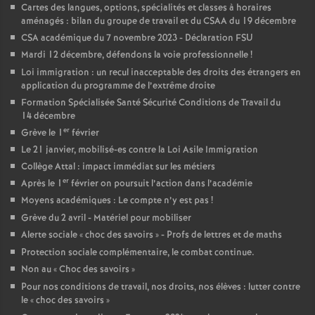
Cartes des langues, options, spécialités et classes à horaires
aménagés : bilan du groupe de travail et du CSAA du 19 décembre
o
CSA académique du 7 novembre 2023 - Déclaration FSU
Mardi 12 décembre, défendons la voie professionnelle
!
u
Loi immigration : un recul inacceptable des droits des étrangers en
application du programme de l’extrême droite
r
Formation Spécialisée Santé Sécurité Conditions de Travail du
14 décembre
s
er
Grève le 1
février
Le 21 janvier, mobilisé-es contre la Loi Asile Immigration
Collège Attal : impact immédiat sur les métiers
er
Après le 1
février on poursuit l’action dans l’académie
Moyens académiques : Le compte n’y est pas
!
Grève du 2 avril - Matériel pour mobiliser
Alerte sociale «
choc des savoirs
» - Profs de lettres et de maths
Protection sociale complémentaire, le combat continue.
Non au «
Choc des savoirs
»
Pour nos conditions de travail, nos droits, nos élèves : lutter contre
le «
choc des savoirs
»