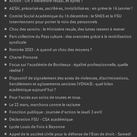
Action : Un 5 décembre réussi, et après
?
AESH, précarisé
·
es, sacrifié
·
es, invisibilisé
·
es : en grève le 16 janvier
!
Comité Social Académique du 16 décembre : le SNES et la FSU
interviennent pour porter la voix des personnels
Choc des savoirs : le Ministère recule, des luttes restent à mener
Part collective du Pass culture : des avancées grâce à la mobilisation
syndicale
Rentrée 2025 : A quand un choc des moyens
?
Charte Pronote
Focus sur l’académie de Bordeaux : égalité professionnelle, quelle
réalité
?
Dispositif de signalement des actes de violences, discriminations,
harcèlement et agissements sexistes (VDHAS) : quel bilan
académique aujourd’hui
?
Pour l’accès aux soins de toutes et tous.
Le 22 mars, marchons contre le racisme
Fonction publique : journée d’action le jeudi 3 avril
Déclaration FSU - CSA académique
Lycée Louis de Foix à Bayonne
Appel de la société civile pour la défense de l’État de droit - Samedi