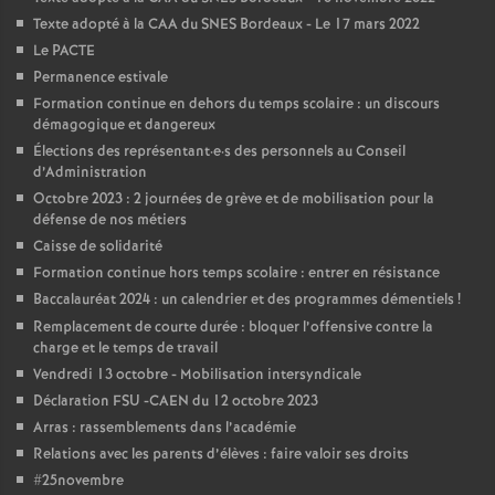
é
Texte adopté à la CAA du SNES Bordeaux - Le 17 mars 2022
Le PACTE
Permanence estivale
O
Formation continue en dehors du temps scolaire : un discours
démagogique et dangereux
r
Élections des représentant
·
e
·
s des personnels au Conseil
d’Administration
l
Octobre 2023 : 2 journées de grève et de mobilisation pour la
défense de nos métiers
Caisse de solidarité
é
Formation continue hors temps scolaire : entrer en résistance
Baccalauréat 2024 : un calendrier et des programmes démentiels
!
a
Remplacement de courte durée : bloquer l’offensive contre la
charge et le temps de travail
n
Vendredi 13 octobre - Mobilisation intersyndicale
Déclaration FSU -CAEN du 12 octobre 2023
s
Arras : rassemblements dans l’académie
Relations avec les parents d’élèves : faire valoir ses droits
T
#25novembre