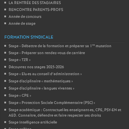
LA RENTRÉE DES STAGIAIRES
RENCONTRE PARENTS-PROFS
Année de concours
Année de stage
FORMATION SYNDICALE
re
Stage - Débattre de la formation et préparer sa 1
mutation
Stage - Préparer son rendez-vous de carrière
Stage «
TZR
»
Découvrez nos stages 2025-2026
Stage «
Elu
·
es au conseil d’administration
»
Stage disciplinaire «
mathématiques
»
Stage disciplinaire «
langues vivantes
»
Stage «
CPE
»
Stage «
Protection Sociale Complémentaire (PSC)
»
Stage académique : Contractuel
·
les enseignant
·
es, CPE, PSY-EN et
AED. Connaître, défendre et faire respecter ses droits
Stage Intelligence artificielle