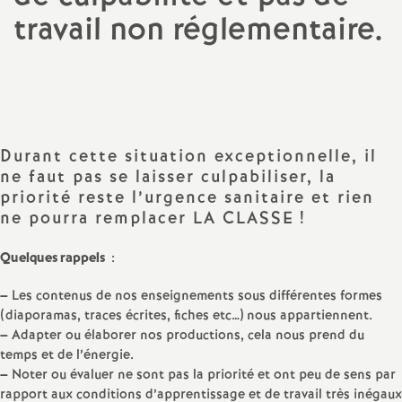
travail non réglementaire.
a
Partager
Partager
Partager
Imprimer
Envoyer
t
l'article
l'article
l'article
l'article
l'article
sur
sur
via
par
Facebook
Twitter
Addthis
email
i
Durant cette situation exceptionnelle, il
o
ne faut pas se laisser culpabiliser, la
priorité reste l’urgence sanitaire et rien
n
ne pourra remplacer LA CLASSE
!
a
Quelques rappels
:
–
Les contenus de nos enseignements sous différentes formes
l
(diaporamas, traces écrites, fiches etc…) nous appartiennent.
–
Adapter ou élaborer nos productions, cela nous prend du
d
temps et de l’énergie.
–
Noter ou évaluer ne sont pas la priorité et ont peu de sens par
rapport aux conditions d’apprentissage et de travail très inégaux