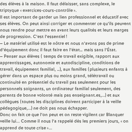
e
des élèves à la maison. Il faut délaisser, sans complexe, le
triptyque «
exercices-cours-contrôle
».
s
Il est important de garder un lien professionnel et éducatif avec
ses élèves. On peut ainsi corriger et commenter ce qu’ils peuvent
E
nous rendre pour mettre en avant leurs qualités et leurs marges
de progression. C’est l’essentiel
!
n
–
Le matériel utilisé est le nôtre et nous n’avons pas de prime
d’équipement donc il faut faire en l’état… mais sans l’État.
–
Penser aux élèves ( temps de travail exigible, rapport aux
s
apprentissages, autonomie et autodiscipline, conditions de
travail, équipement familial, …), aux familles (plusieurs enfants à
e
gérer dans un espace plus ou moins grand, télétravail ou
continuité en présentiel du travail pas seulement pour les
i
personnels soignants, un ordinateur familial seulement, des
parents de bonne volonté mais pas enseignant.es,...) et aux
collègues (toutes les disciplines doivent participer à la veille
g
pédagogique,...) ne doit pas nous échapper.
Donc on fait ce que l’on peut et on reste vigilent car Blanquer
n
veille lui... Comme il nous l’a rappelé dès les premiers jours, «
on
apprend de toute crise
»...