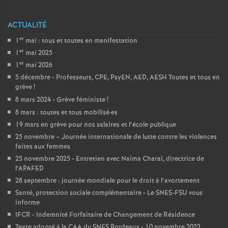
e
ACTUALITÉ
c
er
1
mai : tous et toutes en manifestation
er
1
mai 2025
o
er
1
mai 2026
5 décembre - Professeurs, CPE, PsyEN, AED, AESH Toutes et tous en
n
grève
!
8 mars 2024 - Grève féministe
!
d
8 mars : toutes et tous mobilisé
·
es
19 mars en grève pour nos salaires et l’école publique
d
25 novembre – Journée internationale de lutte contre les violences
faites aux femmes
25 novembre 2025 - Entretien avec Naïma Charaï, directrice de
e
l’APAFED
28 septembre : journée mondiale pour le droit à l’avortement
g
Santé, protection sociale complémentaire - Le SNES-FSU vous
informe
r
IFCR - Indemnité Forfaitaire de Changement de Résidence
Texte adopté à la CAA du SNES Bordeaux - 10 novembre 2022