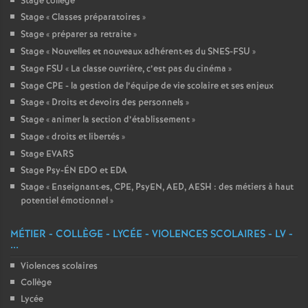
Stage collège
Stage «
Classes préparatoires
»
Stage «
préparer sa retraite
»
Stage «
Nouvelles et nouveaux adhérent
·
es du SNES-FSU
»
Stage FSU «
La classe ouvrière, c’est pas du cinéma
»
Stage CPE - la gestion de l’équipe de vie scolaire et ses enjeux
Stage «
Droits et devoirs des personnels
»
Stage «
animer la section d’établissement
»
Stage «
droits et libertés
»
Stage EVARS
Stage Psy-ÉN EDO et EDA
Stage «
Enseignant
·
es, CPE, PsyEN, AED, AESH : des métiers à haut
potentiel émotionnel
»
MÉTIER - COLLÈGE - LYCÉE - VIOLENCES SCOLAIRES - LV -
...
Violences scolaires
Collège
Lycée