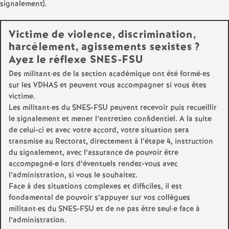
signalement).
é
Victime de violence, discrimination,
O
harcèlement, agissements sexistes
?
Ayez le réflexe SNES-FSU
r
Des militant
·
es de la section académique ont été formé
·
es
sur les VDHAS et peuvent vous accompagner si vous êtes
l
victime.
Les militant
·
es du SNES-FSU peuvent recevoir puis recueillir
é
le signalement et mener l’entretien confidentiel. A la suite
de celui-ci et avec votre accord, votre situation sera
transmise au Rectorat, directement à l’étape 4, instruction
a
du signalement, avec l’assurance de pouvoir être
accompagné
·
e lors d’éventuels rendez-vous avec
n
l’administration, si vous le souhaitez.
Face à des situations complexes et difficiles, il est
s
fondamental de pouvoir s’appuyer sur vos collègues
militant
·
es du SNES-FSU et de ne pas être seul
·
e face à
T
l’administration.