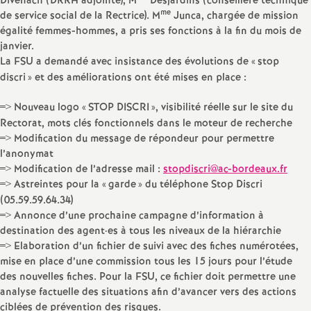
e
Divenach (DRRH adjointe), M
Desjardins (conseillère technique
me
de service social de la Rectrice). M
Junca, chargée de mission
égalité femmes-hommes, a pris ses fonctions à la fin du mois de
m
janvier.
La FSU a demandé avec insistance des évolutions de «
stop
e
discri
» et des améliorations ont été mises en place :
n
=> Nouveau logo «
STOP DISCRI
», visibilité réelle sur le site du
Rectorat, mots clés fonctionnels dans le moteur de recherche
=> Modification du message de répondeur pour permettre
t
l’anonymat
=> Modification de l’adresse mail :
stopdiscri@ac-bordeaux.fr
s
=> Astreintes pour la «
garde
» du téléphone Stop Discri
(05.59.59.64.34)
d
=> Annonce d’une prochaine campagne d’information à
destination des agent
·
es à tous les niveaux de la hiérarchie
=> Elaboration d’un fichier de suivi avec des fiches numérotées,
e
mise en place d’une commission tous les 15 jours pour l’étude
des nouvelles fiches. Pour la FSU, ce fichier doit permettre une
S
analyse factuelle des situations afin d’avancer vers des actions
ciblées de prévention des risques.