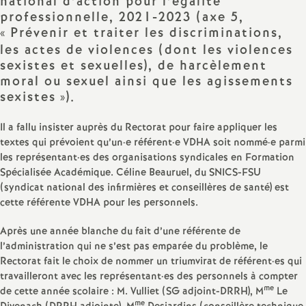
e
national d’action pour l’égalité
professionnelle, 2021-2023 (axe 5,
s
«
Prévenir et traiter les discriminations,
les actes de violences (dont les violences
E
sexistes et sexuelles), de harcèlement
moral ou sexuel ainsi que les agissements
sexistes
»).
n
Il a fallu insister auprès du Rectorat pour faire appliquer les
s
textes qui prévoient qu’un
·
e référent
·
e VDHA soit nommé
·
e parmi
les représentant
·
es des organisations syndicales en Formation
e
Spécialisée Académique. Céline Beauruel, du SNICS-FSU
(syndicat national des infirmières et conseillères de santé) est
i
cette référente VDHA pour les personnels.
Après une année blanche du fait d’une référente de
g
l’administration qui ne s’est pas emparée du problème, le
Rectorat fait le choix de nommer un triumvirat de référent
·
es qui
n
travailleront avec les représentant
·
es des personnels à compter
me
de cette année scolaire : M. Vulliet (SG adjoint-DRRH), M
Le
me