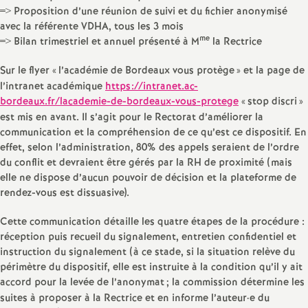
e
=> Proposition d’une réunion de suivi et du fichier anonymisé
avec la référente VDHA, tous les 3 mois
me
=> Bilan trimestriel et annuel présenté à M
la Rectrice
c
Sur le flyer «
l’académie de Bordeaux vous protège
» et la page de
o
l’intranet académique
https://intranet.ac-
bordeaux.fr/lacademie-de-bordeaux-vous-protege
«
stop discri
»
n
est mis en avant. Il s’agit pour le Rectorat d’améliorer la
communication et la compréhension de ce qu’est ce dispositif. En
effet, selon l’administration, 80% des appels seraient de l’ordre
d
du conflit et devraient être gérés par la RH de proximité (mais
elle ne dispose d’aucun pouvoir de décision et la plateforme de
d
rendez-vous est dissuasive).
e
Cette communication détaille les quatre étapes de la procédure :
réception puis recueil du signalement, entretien confidentiel et
instruction du signalement (à ce stade, si la situation relève du
g
périmètre du dispositif, elle est instruite à la condition qu’il y ait
accord pour la levée de l’anonymat
; la commission détermine les
r
suites à proposer à la Rectrice et en informe l’auteur
·
e du