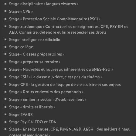
Stage disciplinaire «
langues vivantes
»
Stage «
CPE
»
Stage «
Protection Sociale Complémentaire (PSC)
»
Stage académique : Contractuel
·
les enseignant
·
es, CPE, PSY-EN et
AED. Connaître, défendre et faire respecter ses droits
Stage Intelligence artificielle
Stage collège
Stage «
Classes préparatoires
»
Stage «
préparer sa retraite
»
Stage «
Nouvelles et nouveaux adhérent
·
es du SNES-FSU
»
Stage FSU «
La classe ouvrière, c’est pas du cinéma
»
Stage CPE - la gestion de l’équipe de vie scolaire et ses enjeux
Stage «
Droits et devoirs des personnels
»
Stage «
animer la section d’établissement
»
Stage «
droits et libertés
»
Stage EVARS
Stage Psy-ÉN EDO et EDA
Stage «
Enseignant
·
es, CPE, PsyEN, AED, AESH : des métiers à haut
potentiel émotionnel
»