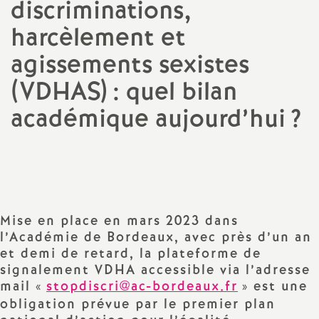
discriminations,
a
harcèlement et
agissements sexistes
t
(VDHAS) : quel bilan
i
académique aujourd’hui
?
o
Partager
Partager
Partager
Imprimer
Envoyer
l'article
l'article
l'article
l'article
l'article
n
sur
sur
via
par
Facebook
Twitter
Addthis
email
a
Mise en place en mars 2023 dans
l’Académie de Bordeaux, avec près d’un an
l
et demi de retard, la plateforme de
signalement VDHA accessible via l’adresse
d
mail «
stopdiscri@ac-bordeaux.fr
» est une
obligation prévue par le premier plan