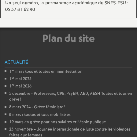
Un seul numéro, la permanence académique du SNES-FSU :
05 57 81 62 40
o
u
Plan du site
r
s
ACTUALITÉ
er
1
mai : tous et toutes en manifestation
er
1
mai 2025
er
1
mai 2026
5 décembre - Professeurs, CPE, PsyEN, AED, AESH Toutes et tous en
grève
!
8 mars 2024 - Grève féministe
!
8 mars : toutes et tous mobilisé
·
es
19 mars en grève pour nos salaires et l’école publique
25 novembre – Journée internationale de lutte contre les violences
faites aux femmes