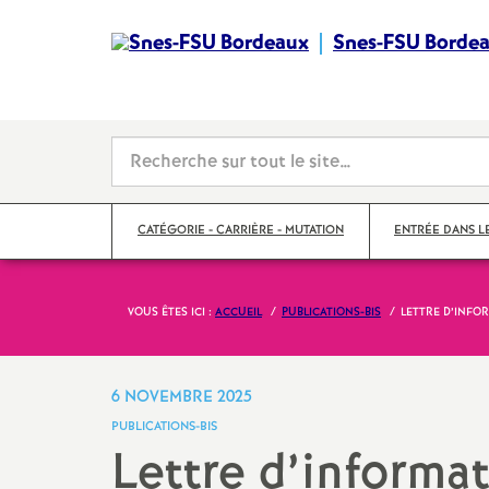
Snes-FSU Borde
CATÉGORIE - CARRIÈRE - MUTATION
ENTRÉE DANS L
VOUS ÊTES ICI :
ACCUEIL
PUBLICATIONS-BIS
LETTRE D’INFOR
Suivre sa carrière
Année de concour
Mutations
Année de stage
6 NOVEMBRE 2025
PUBLICATIONS-BIS
Catégories
Lettre d’informat