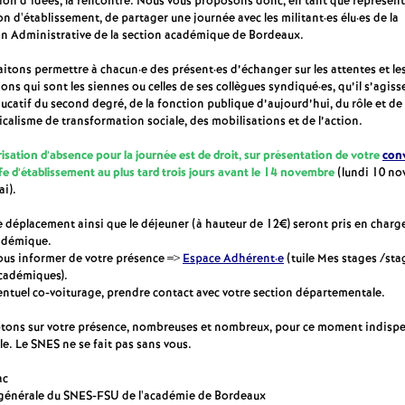
ion d’idées, la rencontre. Nous vous proposons donc, en tant que représent
e
on d'établissement, de partager une journée avec les militant·es élu·es de la
 Administrative de la section académique de Bordeaux.
m
tons permettre à chacun·e des présent·es d’échanger sur les attentes et le
ons qui sont les siennes ou celles de ses collègues syndiqué·es, qu’il s’agiss
catif du second degré, de la fonction publique d’aujourd’hui, du rôle et de 
e
calisme de transformation sociale, des mobilisations et de l’action.
n
isation d’absence pour la journée est de droit, sur présentation de votre
con
fe d’établissement au plus tard trois jours avant le 14 novembre
(lundi 10 n
ai).
t
e déplacement ainsi que le déjeuner (à hauteur de 12€) seront pris en charge
cadémique.
s
ous informer de votre présence =>
Espace Adhérent·e
(tuile Mes stages /sta
cadémiques).
entuel co-voiturage, prendre contact avec votre section départementale.
d
ons sur votre présence, nombreuses et nombreux, pour ce moment indisp
e
le. Le SNES ne se fait pas sans vous.
ac
S
 générale du SNES-FSU de l'académie de Bordeaux