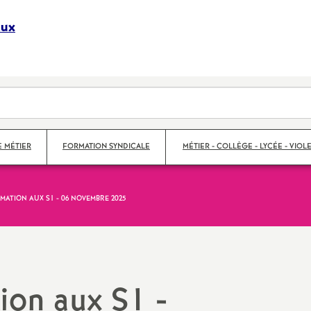
aux
S
y
n
d
E MÉTIER
FORMATION SYNDICALE
MÉTIER - COLLÈGE - LYCÉE - VIOLE
i
MATION AUX S1 - 06 NOVEMBRE 2025
c
s
Violences scolaires
a
Collège
t
Lycée
ion aux S1 -