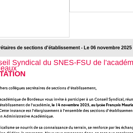
e
s
E
n
étaires de sections d'établissement - Le 06 novembre 2025
eil Syndical du SNES-FSU de l'académ
s
deaux
ITATION
e
hers collègues secrétaires de sections d’établissement,
i
 académique de Bordeaux vous invite à participer à un Conseil Syndical, réu
’établissement de l’académie,
le 14 novembre 2025, au lycée François Mauria
g
 Cette instance est l’élargissement à l’ensemble des sections d’établissement
n Administrative Académique.
n
calisme se nourrit de sa connaissance du terrain, se renforce par les échang