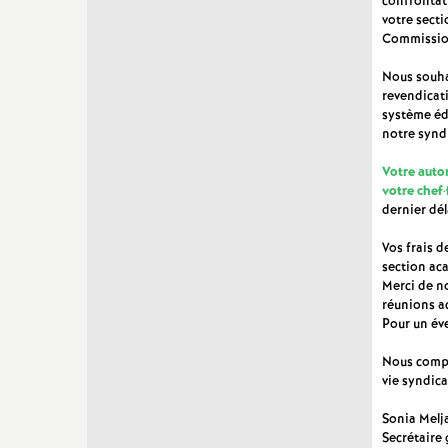
confrontat
votre secti
Commission
Nous souhai
revendicati
système édu
notre syndi
Votre autor
votre chef·
dernier dél
Vos frais d
section a
Merci de n
réunions a
Pour un év
Nous compt
vie syndica
Sonia Melj
Secrétaire