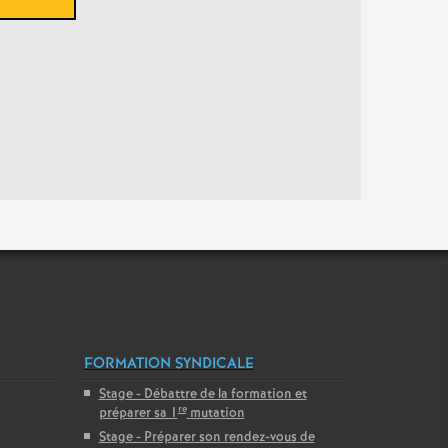
FORMATION SYNDICALE
Stage - Débattre de la formation et
re
préparer sa 1
mutation
Stage - Préparer son rendez-vous de