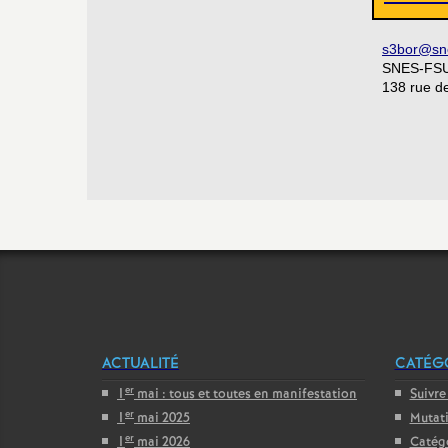
s3bor@sn
SNES-FSU 
138 rue d
ACTUALITÉ
CATÉGO
er
1
mai : tous et toutes en manifestation
Suivre
er
1
mai 2025
Mutat
er
1
mai 2026
Catég