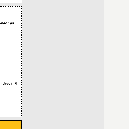
ument en
endredi 14