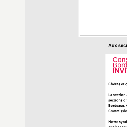
Aux secr
Cons
Bor
INV
Chères et c
La section
sections d
Bordeaux
.
Commissio
Notre syndi