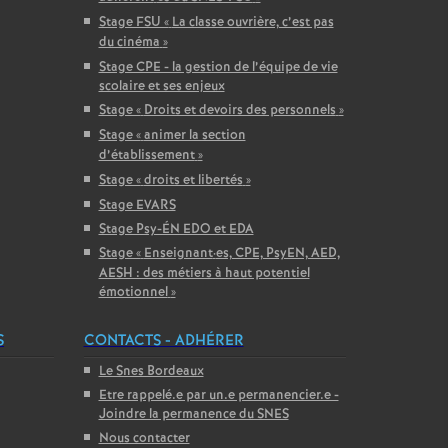
Stage FSU «
La classe ouvrière, c’est pas
du cinéma
»
Stage CPE - la gestion de l’équipe de vie
scolaire et ses enjeux
Stage «
Droits et devoirs des personnels
»
Stage «
animer la section
d’établissement
»
Stage «
droits et libertés
»
Stage EVARS
Stage Psy-ÉN EDO et EDA
Stage «
Enseignant
·
es, CPE, PsyEN, AED,
AESH : des métiers à haut potentiel
émotionnel
»
S
CONTACTS - ADHÉRER
Le Snes Bordeaux
Etre rappelé.e par un.e permanencier.e -
Joindre la permanence du SNES
Nous contacter