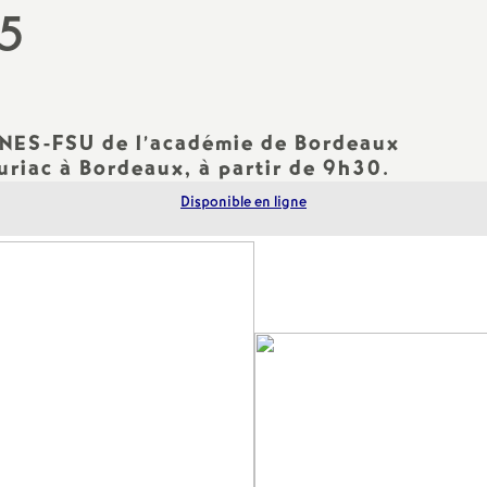
N
5
ash
a
Langues Vivantes
t
Education - Vie Scolaire
 SNES-FSU de l’académie de Bordeaux
i
riac à Bordeaux, à partir de 9h30.
Disponible en ligne
o
n
a
l
d