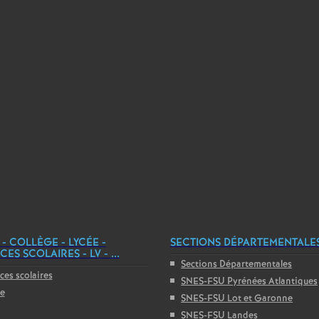
 - COLLÈGE - LYCÉE -
SECTIONS DÉPARTEMENTALE
ES SCOLAIRES - LV - ...
Sections Départementales
ces scolaires
SNES-FSU Pyrénées Atlantiques
ge
SNES-FSU Lot et Garonne
SNES-FSU Landes