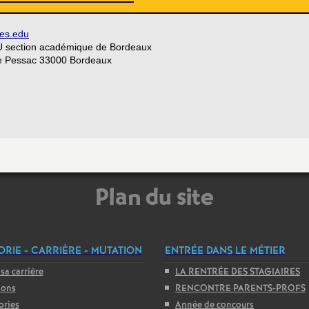
r
é
es.edu
section académique de Bordeaux
e Pessac 33000 Bordeaux
O
r
l
é
Plan du site
a
n
RIE - CARRIÈRE - MUTATION
ENTRÉE DANS LE MÉTIER
 sa carrière
LA RENTRÉE DES STAGIAIRES
s
ions
RENCONTRE PARENTS-PROFS
ories
Année de concours