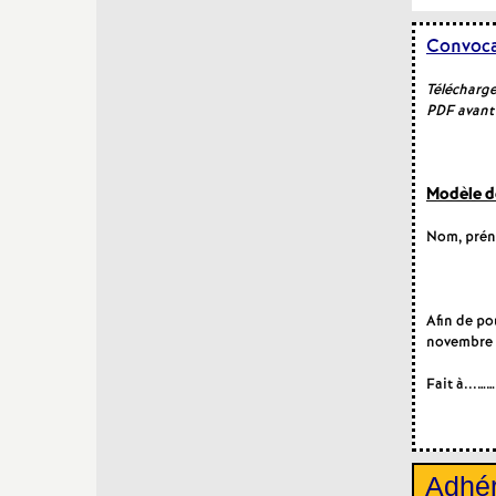
Convoca
Télécharge
PDF avant 
Modèle d
Nom, pré
A Monsi
Afin de po
novembre 2
Fait à...…
Adhé