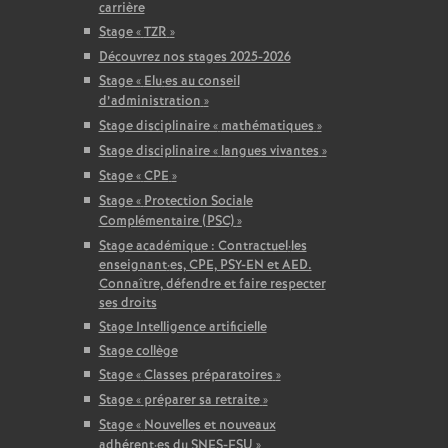
carrière
Stage «
TZR
»
Découvrez nos stages 2025-2026
Stage «
Elu
·
es au conseil
d’administration
»
Stage disciplinaire «
mathématiques
»
Stage disciplinaire «
langues vivantes
»
Stage «
CPE
»
Stage «
Protection Sociale
Complémentaire (PSC)
»
Stage académique : Contractuel
·
les
enseignant
·
es, CPE, PSY-EN et AED.
Connaître, défendre et faire respecter
ses droits
Stage Intelligence artificielle
Stage collège
Stage «
Classes préparatoires
»
Stage «
préparer sa retraite
»
Stage «
Nouvelles et nouveaux
adhérent
·
es du SNES-FSU
»