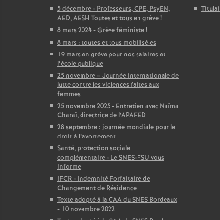
5 décembre - Professeurs, CPE, PsyEN,
Titula
AED, AESH Toutes et tous en grève
!
8 mars 2024 - Grève féministe
!
8 mars : toutes et tous mobilisé
·
es
19 mars en grève pour nos salaires et
l’école publique
25 novembre – Journée internationale de
lutte contre les violences faites aux
femmes
25 novembre 2025 - Entretien avec Naïma
Charaï, directrice de l’APAFED
28 septembre : journée mondiale pour le
droit à l’avortement
Santé, protection sociale
complémentaire - Le SNES-FSU vous
informe
IFCR - Indemnité Forfaitaire de
Changement de Résidence
Texte adopté à la CAA du SNES Bordeaux
- 10 novembre 2022