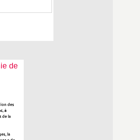
ie de
nion des
c, à
 de la
es, la