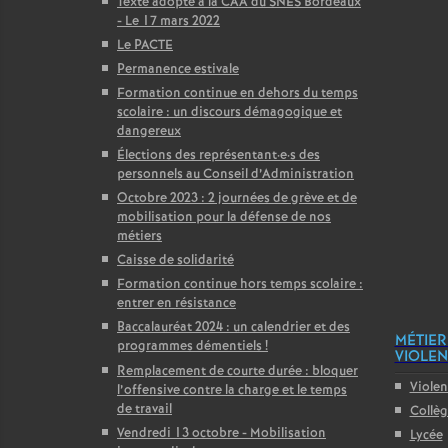
Texte adopté à la CAA du SNES Bordeaux
- Le 17 mars 2022
Le PACTE
Permanence estivale
Formation continue en dehors du temps
scolaire : un discours démagogique et
dangereux
Élections des représentant
·
e
·
s des
personnels au Conseil d’Administration
Octobre 2023 : 2 journées de grève et de
mobilisation pour la défense de nos
métiers
Caisse de solidarité
Formation continue hors temps scolaire :
entrer en résistance
Baccalauréat 2024 : un calendrier et des
MÉTIER
programmes démentiels
!
VIOLENC
Remplacement de courte durée : bloquer
Violen
l’offensive contre la charge et le temps
de travail
Collè
Vendredi 13 octobre - Mobilisation
Lycée