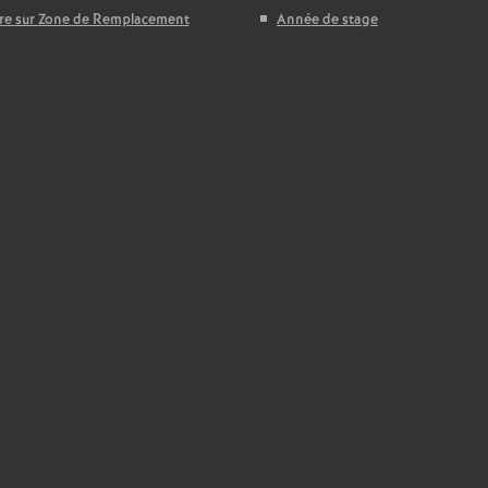
T
ire sur Zone de Remplacement
Année de stage
o
u
r
s