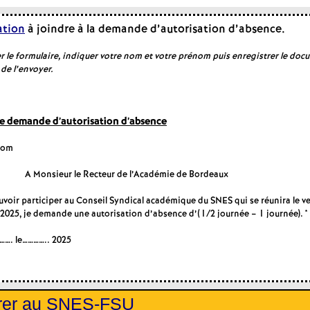
e
tion
à joindre à la demande d’autorisation d’absence.
c
r le formulaire, indiquer votre nom et votre prénom puis enregistrer le doc
de l’envoyer.
o
e demande d’autorisation d’absence
n
nom
d
eur le Recteur de l’Académie de Bordeaux
d
uvoir participer au Conseil Syndical académique du SNES qui se réunira le v
025, je demande une autorisation d’absence d’(1/2 journée – 1 journée). *
e
………. le………….. 2025
g
rer au SNES-FSU