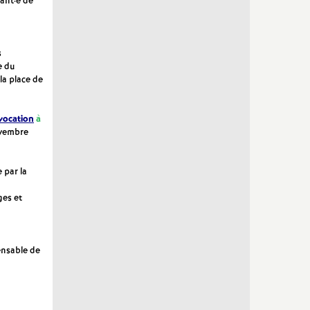
ant·e de
s
e du
la place de
vocation
à
ovembre
 par la
ges et
ensable de