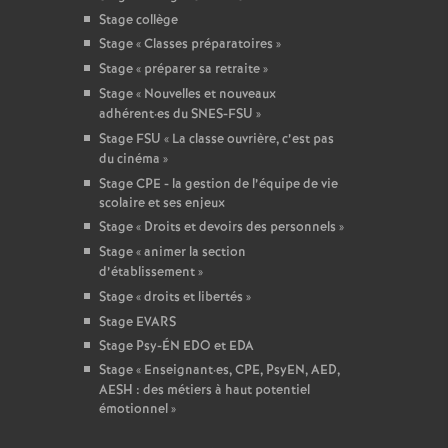
Stage collège
Stage «
Classes préparatoires
»
Stage «
préparer sa retraite
»
Stage «
Nouvelles et nouveaux
adhérent
·
es du SNES-FSU
»
Stage FSU «
La classe ouvrière, c’est pas
du cinéma
»
Stage CPE - la gestion de l’équipe de vie
scolaire et ses enjeux
Stage «
Droits et devoirs des personnels
»
Stage «
animer la section
d’établissement
»
Stage «
droits et libertés
»
Stage EVARS
Stage Psy-ÉN EDO et EDA
Stage «
Enseignant
·
es, CPE, PsyEN, AED,
AESH : des métiers à haut potentiel
émotionnel
»