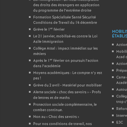
des droits des étrangers en application
du programme de l’extrême droite
Formation Spécialisée Santé Sécurité
Conditions de Travail du 14 décembre
er
Grève le 1
février
MOBILI
ÉTABLI
Le 21 janvier, mobilisé-es contre la Loi
Asile Immigration
Action
Collège Attal : impact immédiat sur les
Mobili
métiers
Acad 
er
Après le 1
février on poursuit l’action
Action
dans l’académie
Prépar
Moyens académiques : Le compte n’y est
Carte 
pas
!
Acadé
Grève du 2 avril - Matériel pour mobiliser
Autour
Alerte sociale «
choc des savoirs
» - Profs
Collèg
de lettres et de maths
trop c
Protection sociale complémentaire, le
Réform
combat continue.
Interv
Non au «
Choc des savoirs
»
E3C
Pour nos conditions de travail, nos