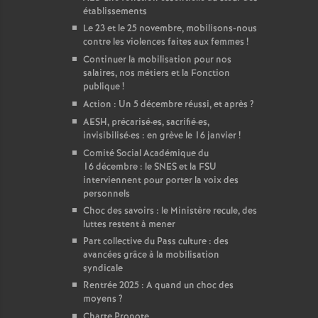
établissements
Le 23 et le 25 novembre, mobilisons-nous
contre les violences faites aux femmes
!
Continuer la mobilisation pour nos
salaires, nos métiers et la Fonction
publique
!
Action : Un 5 décembre réussi, et après
?
AESH, précarisé
·
es, sacrifié
·
es,
invisibilisé
·
es : en grève le 16 janvier
!
Comité Social Académique du
16 décembre : le SNES et la FSU
interviennent pour porter la voix des
personnels
Choc des savoirs : le Ministère recule, des
luttes restent à mener
Part collective du Pass culture : des
avancées grâce à la mobilisation
syndicale
Rentrée 2025 : A quand un choc des
moyens
?
Charte Pronote