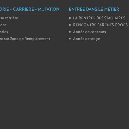
e
RIE - CARRIÈRE - MUTATION
ENTRÉE DANS LE MÉTIER
s
 sa carrière
LA RENTRÉE DES STAGIAIRES
ions
RENCONTRE PARENTS-PROFS
E
ories
Année de concours
ire sur Zone de Remplacement
Année de stage
n
s
e
i
g
n