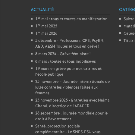
ACTUALITÉ
CATÉGO
er
1
mai : tous et toutes en manifestation
Suivre
er
1
mai 2025
Mutat
er
1
mai 2026
Catég
5 décembre - Professeurs, CPE, PsyEN,
Titula
AED, AESH Toutes et tous en grève
!
8 mars 2024 - Grève féministe
!
8 mars : toutes et tous mobilisé
·
es
19 mars en grève pour nos salaires et
l’école publique
25 novembre – Journée internationale de
lutte contre les violences faites aux
femmes
25 novembre 2025 - Entretien avec Naïma
Charaï, directrice de l’APAFED
28 septembre : journée mondiale pour le
droit à l’avortement
Santé, protection sociale
complémentaire - Le SNES-FSU vous