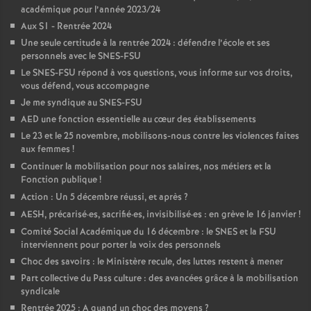
académique pour l’année 2023/24
é
Aux S1 - Rentrée 2024
Une seule certitude à la rentrée 2024 : défendre l’école et ses
O
personnels avec le SNES-FSU
Le SNES-FSU répond à vos questions, vous informe sur vos droits,
r
vous défend, vous accompagne
Je me syndique au SNES-FSU
AED une fonction essentielle au cœur des établissements
l
Le 23 et le 25 novembre, mobilisons-nous contre les violences faites
aux femmes
!
é
Continuer la mobilisation pour nos salaires, nos métiers et la
Fonction publique
!
a
Action : Un 5 décembre réussi, et après
?
AESH, précarisé
·
es, sacrifié
·
es, invisibilisé
·
es : en grève le 16 janvier
!
n
Comité Social Académique du 16 décembre : le SNES et la FSU
interviennent pour porter la voix des personnels
Choc des savoirs : le Ministère recule, des luttes restent à mener
s
Part collective du Pass culture : des avancées grâce à la mobilisation
syndicale
T
Rentrée 2025 : A quand un choc des moyens
?