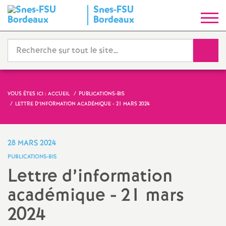
Snes-FSU
S
Bordeaux
y
Reche
n
d
VOUS ÊTES ICI :
ACCUEIL
PUBLICATIONS-BIS
LETTRE D’INFORMATION ACADÉMIQUE - 21 MARS 2024
i
c
28 MARS 2024
PUBLICATIONS-BIS
a
Lettre d’information
académique - 21 mars
t
2024
N