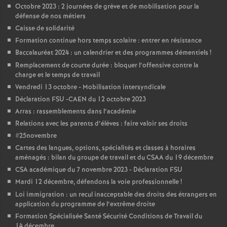
e
Octobre 2023 : 2 journées de grève et de mobilisation pour la
défense de nos métiers
m
Caisse de solidarité
Formation continue hors temps scolaire : entrer en résistance
e
Baccalauréat 2024 : un calendrier et des programmes démentiels
!
Remplacement de courte durée : bloquer l’offensive contre la
charge et le temps de travail
n
Vendredi 13 octobre - Mobilisation intersyndicale
Déclaration FSU -CAEN du 12 octobre 2023
t
Arras : rassemblements dans l’académie
Relations avec les parents d’élèves : faire valoir ses droits
s
#25novembre
Cartes des langues, options, spécialités et classes à horaires
d
aménagés : bilan du groupe de travail et du CSAA du 19 décembre
CSA académique du 7 novembre 2023 - Déclaration FSU
e
Mardi 12 décembre, défendons la voie professionnelle
!
Loi immigration : un recul inacceptable des droits des étrangers en
application du programme de l’extrême droite
S
Formation Spécialisée Santé Sécurité Conditions de Travail du
14 décembre