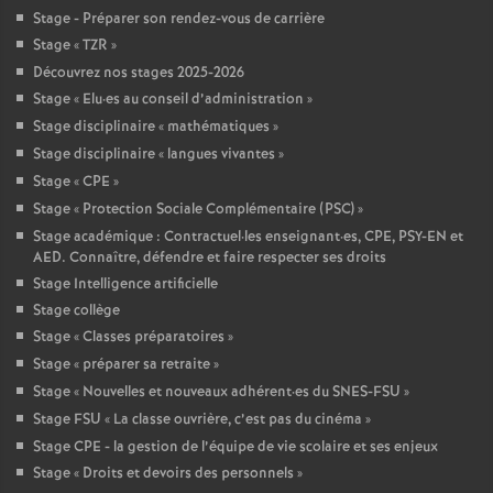
Stage - Préparer son rendez-vous de carrière
Stage «
TZR
»
Découvrez nos stages 2025-2026
Stage «
Elu
·
es au conseil d’administration
»
Stage disciplinaire «
mathématiques
»
Stage disciplinaire «
langues vivantes
»
Stage «
CPE
»
Stage «
Protection Sociale Complémentaire (PSC)
»
Stage académique : Contractuel
·
les enseignant
·
es, CPE, PSY-EN et
AED. Connaître, défendre et faire respecter ses droits
Stage Intelligence artificielle
Stage collège
Stage «
Classes préparatoires
»
Stage «
préparer sa retraite
»
Stage «
Nouvelles et nouveaux adhérent
·
es du SNES-FSU
»
Stage FSU «
La classe ouvrière, c’est pas du cinéma
»
Stage CPE - la gestion de l’équipe de vie scolaire et ses enjeux
Stage «
Droits et devoirs des personnels
»