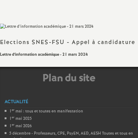
Partager
Partager
Partager
Imprimer
Envoyer
a
l'article
l'article
l'article
l'article
l'article
sur
sur
via
par
Facebook
Twitter
Addthis
email
t
i
Elections SNES-FSU - Appel à candidature
Lettre d’information académique - 21 mars 2024
o
n
Plan du site
a
ACTUALITÉ
l
er
1
mai : tous et toutes en manifestation
er
d
1
mai 2025
er
1
mai 2026
5 décembre - Professeurs, CPE, PsyEN, AED, AESH Toutes et tous en