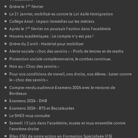
e
er
Grève le 1
février
Le 21 janvier, mobilisé-es contre la Loi Asile Immigration
c
Collège Attal : impact immédiat sur les métiers
er
Après le 1
février on poursuit l’action dans l’académie
o
Moyens académiques : Le compte n’y est pas
!
Grève du 2 avril - Matériel pour mobiliser
n
Alerte sociale «
choc des savoirs
» - Profs de lettres et de maths
Protection sociale complémentaire, le combat continue.
d
Non au «
Choc des savoirs
»
Pour nos conditions de travail, nos droits, nos élèves : lutter contre
le «
choc des savoirs
»
d
Compte-rendu audience Examens 2024 avec le rectorat de
Bordeaux
e
Examens 2024 - DNB
Examens 2024 - BTS et Baccalauréat
g
Le SNES vous consulte
Samedi 15 juin dans l’académie, toutes et tous ensemble contre
r
l’extrême droite
Bilan FSU de notre action en Formation Spécialisée (FS)