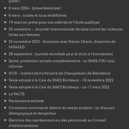
e
grève
!
8 mars 2024 - Grève féministe
!
s
8 mars : toutes et tous mobilisé
·
es
19 mars en grève pour nos salaires et l’école publique
E
25 novembre – Journée internationale de lutte contre les violences
faites aux femmes
n
25 novembre 2025 - Entretien avec Naïma Charaï, directrice de
l’APAFED
28 septembre : journée mondiale pour le droit à l’avortement
s
Santé, protection sociale complémentaire - Le SNES-FSU vous
informe
e
IFCR - Indemnité Forfaitaire de Changement de Résidence
Texte adopté à la CAA du SNES Bordeaux - 10 novembre 2022
i
Texte adopté à la CAA du SNES Bordeaux - Le 17 mars 2022
Le PACTE
g
Permanence estivale
Formation continue en dehors du temps scolaire : un discours
démagogique et dangereux
n
Élections des représentant
·
e
·
s des personnels au Conseil
d’Administration