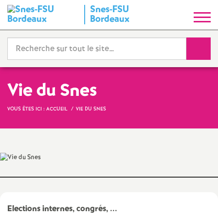
Snes-FSU
S
Bordeaux
y
Reche
n
d
Vie du Snes
i
VOUS ÊTES ICI :
ACCUEIL
VIE DU SNES
c
a
t
N
Elections internes, congrés, ...