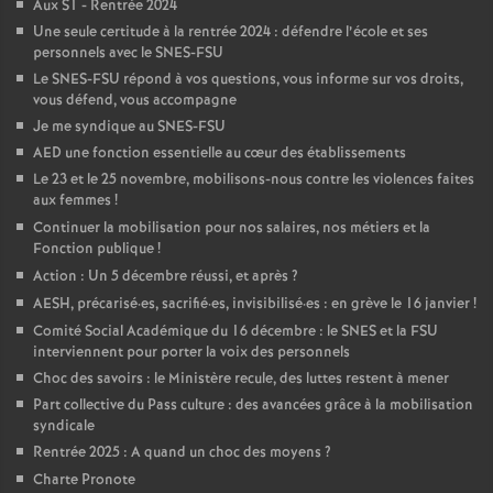
Aux S1 - Rentrée 2024
é
Une seule certitude à la rentrée 2024 : défendre l’école et ses
personnels avec le SNES-FSU
O
Le SNES-FSU répond à vos questions, vous informe sur vos droits,
vous défend, vous accompagne
Je me syndique au SNES-FSU
r
AED une fonction essentielle au cœur des établissements
Le 23 et le 25 novembre, mobilisons-nous contre les violences faites
l
aux femmes
!
Continuer la mobilisation pour nos salaires, nos métiers et la
é
Fonction publique
!
Action : Un 5 décembre réussi, et après
?
a
AESH, précarisé
·
es, sacrifié
·
es, invisibilisé
·
es : en grève le 16 janvier
!
Comité Social Académique du 16 décembre : le SNES et la FSU
interviennent pour porter la voix des personnels
n
Choc des savoirs : le Ministère recule, des luttes restent à mener
Part collective du Pass culture : des avancées grâce à la mobilisation
s
syndicale
Rentrée 2025 : A quand un choc des moyens
?
T
Charte Pronote