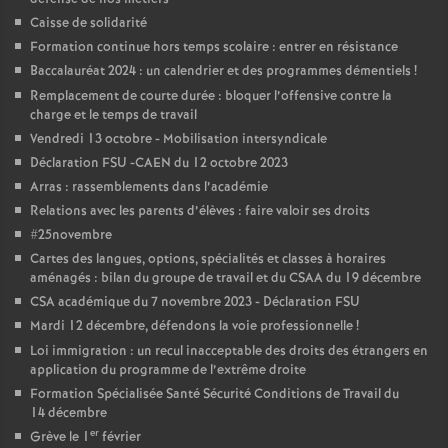
e
Caisse de solidarité
Formation continue hors temps scolaire : entrer en résistance
m
Baccalauréat 2024 : un calendrier et des programmes démentiels
!
Remplacement de courte durée : bloquer l’offensive contre la
e
charge et le temps de travail
Vendredi 13 octobre - Mobilisation intersyndicale
n
Déclaration FSU -CAEN du 12 octobre 2023
Arras : rassemblements dans l’académie
t
Relations avec les parents d’élèves : faire valoir ses droits
#25novembre
s
Cartes des langues, options, spécialités et classes à horaires
aménagés : bilan du groupe de travail et du CSAA du 19 décembre
CSA académique du 7 novembre 2023 - Déclaration FSU
d
Mardi 12 décembre, défendons la voie professionnelle
!
Loi immigration : un recul inacceptable des droits des étrangers en
e
application du programme de l’extrême droite
Formation Spécialisée Santé Sécurité Conditions de Travail du
S
14 décembre
er
Grève le 1
février