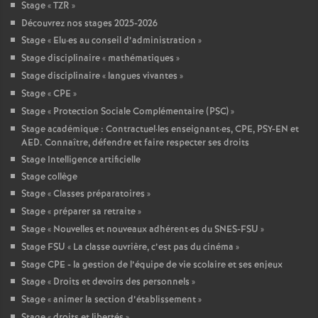
Stage «
TZR
»
Découvrez nos stages 2025-2026
Stage «
Elu
·
es au conseil d’administration
»
Stage disciplinaire «
mathématiques
»
Stage disciplinaire «
langues vivantes
»
Stage «
CPE
»
Stage «
Protection Sociale Complémentaire (PSC)
»
Stage académique : Contractuel
·
les enseignant
·
es, CPE, PSY-EN et
AED. Connaître, défendre et faire respecter ses droits
Stage Intelligence artificielle
Stage collège
Stage «
Classes préparatoires
»
Stage «
préparer sa retraite
»
Stage «
Nouvelles et nouveaux adhérent
·
es du SNES-FSU
»
Stage FSU «
La classe ouvrière, c’est pas du cinéma
»
Stage CPE - la gestion de l’équipe de vie scolaire et ses enjeux
Stage «
Droits et devoirs des personnels
»
Stage «
animer la section d’établissement
»
Stage «
droits et libertés
»