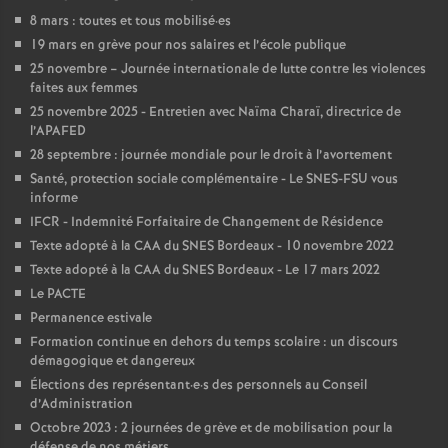
e
8 mars : toutes et tous mobilisé
·
es
s
19 mars en grève pour nos salaires et l’école publique
25 novembre – Journée internationale de lutte contre les violences
faites aux femmes
E
25 novembre 2025 - Entretien avec Naïma Charaï, directrice de
l’APAFED
n
28 septembre : journée mondiale pour le droit à l’avortement
Santé, protection sociale complémentaire - Le SNES-FSU vous
s
informe
IFCR - Indemnité Forfaitaire de Changement de Résidence
e
Texte adopté à la CAA du SNES Bordeaux - 10 novembre 2022
Texte adopté à la CAA du SNES Bordeaux - Le 17 mars 2022
i
Le PACTE
Permanence estivale
Formation continue en dehors du temps scolaire : un discours
g
démagogique et dangereux
Élections des représentant
·
e
·
s des personnels au Conseil
n
d’Administration
Octobre 2023 : 2 journées de grève et de mobilisation pour la
défense de nos métiers