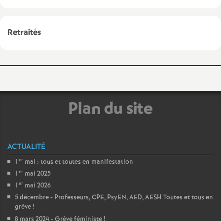
a
Retraités
t
i
o
Plan du site
n
a
ACTUALITÉ
er
1
mai : tous et toutes en manifestation
l
er
1
mai 2025
er
1
mai 2026
d
5 décembre - Professeurs, CPE, PsyEN, AED, AESH Toutes et tous en
grève
!
8 mars 2024 - Grève féministe
!