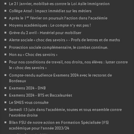
e
Le 21 janvier, mobilisé-es contre la Loi Asile Immigration
Collège Attal : impact immédiat sur les métiers
er
c
Après le 1
février on poursuit l’action dans l’académie
Moyens académiques : Le compte n’y est pas
!
Grève du 2 avril - Matériel pour mobiliser
o
Alerte sociale «
choc des savoirs
» - Profs de lettres et de maths
Protection sociale complémentaire, le combat continue.
n
Non au «
Choc des savoirs
»
Pour nos conditions de travail, nos droits, nos élèves : lutter contre
d
le «
choc des savoirs
»
Compte-rendu audience Examens 2024 avec le rectorat de
d
Bordeaux
Examens 2024 - DNB
e
Examens 2024 - BTS et Baccalauréat
Le SNES vous consulte
g
Samedi 15 juin dans l’académie, toutes et tous ensemble contre
l’extrême droite
Bilan FSU de notre action en Formation Spécialisée (FS)
r
académique pour l’année 2023/24