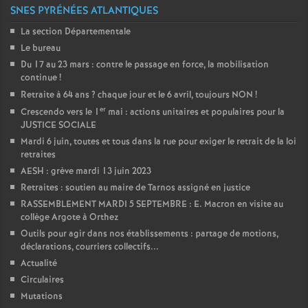
SNES PYRÉNÉES ATLANTIQUES
La section Départementale
Le bureau
Du 17 au 23 mars : contre le passage en force, la mobilisation
continue
!
Retraite à 64 ans
? chaque jour et le 6 avril, toujours NON
!
er
Crescendo vers le 1
mai : actions unitaires et populaires pour la
JUSTICE SOCIALE
Mardi 6 juin, toutes et tous dans la rue pour exiger le retrait de la loi
retraites
AESH : grève mardi 13 juin 2023
Retraites : soutien au maire de Tarnos assigné en justice
RASSEMBLEMENT MARDI 5 SEPTEMBRE : E. Macron en visite au
collège Argote à Orthez
Outils pour agir dans nos établissements : partage de motions,
déclarations, courriers collectifs...
Actualité
Circulaires
Mutations