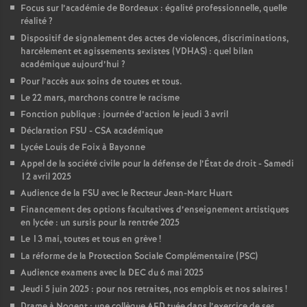
Focus sur l’académie de Bordeaux : égalité professionnelle, quelle
réalité
?
o
Dispositif de signalement des actes de violences, discriminations,
harcèlement et agissements sexistes (VDHAS) : quel bilan
u
académique aujourd’hui
?
Pour l’accès aux soins de toutes et tous.
r
Le 22 mars, marchons contre le racisme
Fonction publique : journée d’action le jeudi 3 avril
s
Déclaration FSU - CSA académique
Lycée Louis de Foix à Bayonne
Appel de la société civile pour la défense de l’État de droit - Samedi
12 avril 2025
Audience de la FSU avec le Recteur Jean-Marc Huart
Financement des options facultatives d’enseignement artistiques
en lycée : un sursis pour la rentrée 2025
Le 13 mai, toutes et tous en grève
!
La réforme de la Protection Sociale Complémentaire (PSC)
Audience examens avec la DEC du 6 mai 2025
Jeudi 5 juin 2025 : pour nos retraites, nos emplois et nos salaires
!
Drame à Nogent : une collègue AED tuée dans l’exercice de ses