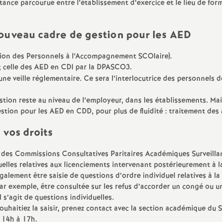
ance parcourue entre l’établissement d’exercice et le lieu de for
e
ouveau cadre de gestion pour les AED
m
ion des Personnels à l’Accompagnement SCOlaire).
e
; celle des AED en CDI par la DPASCO3.
e veille réglementaire. Ce sera l’interlocutrice des personnels de
n
tion reste au niveau de l’employeur, dans les établissements. Mais
t
stion pour les AED en CDD, pour plus de fluidité : traitement des a
 vos droits
s
n des Commissions Consultatives Paritaires Académiques Surveil
d
elles relatives aux licenciements intervenant postérieurement à la
galement être saisie de questions d’ordre individuel relatives à la
r exemple, être consultée sur les refus d’accorder un congé ou un 
e
 s’agit de questions individuelles.
ouhaitiez la saisir, prenez contact avec la section académique du
S
 14h à 17h.