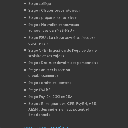
Stage collège
Stage «
Classes préparatoires
»
Stage «
préparer sa retraite
»
Stage «
Nouvelles et nouveaux
adhérent
·
es du SNES-FSU
»
Stage FSU «
La classe ouvrière, c’est pas
du cinéma
»
Stage CPE - la gestion de l’équipe de vie
scolaire et ses enjeux
Stage «
Droits et devoirs des personnels
»
Stage «
animer la section
d’établissement
»
Stage «
droits et libertés
»
Stage EVARS
Stage Psy-ÉN EDO et EDA
Stage «
Enseignant
·
es, CPE, PsyEN, AED,
AESH : des métiers à haut potentiel
émotionnel
»