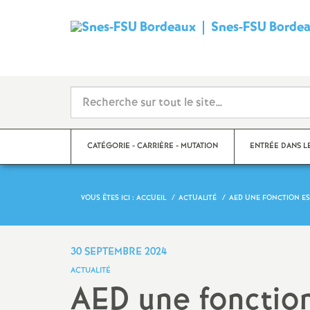
Snes-FSU Borde
CATÉGORIE - CARRIÈRE - MUTATION
ENTRÉE DANS L
VOUS ÊTES ICI :
ACCUEIL
ACTUALITÉ
AED UNE FONCTION ES
Suivre sa carrière
Année de concour
Mutations
Année de stage
30 SEPTEMBRE 2024
ACTUALITÉ
Catégories
AED une fonction