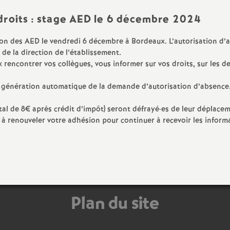
e
droits : stage AED le 6 décembre 2024
on des AED le vendredi 6 décembre à Bordeaux. L’autorisation d’a
c
de la direction de l’établissement.
rencontrer vos collègues, vous informer sur vos droits, sur les
o
c génération automatique de la demande d’autorisation d’absence
n
otal de 8€ après crédit d’impôt) seront défrayé
·
es de leur déplacem
z à renouveler votre adhésion pour continuer à recevoir les infor
d
d
e
Plan du site
g