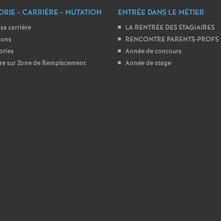
r
RIE - CARRIÈRE - MUTATION
ENTRÉE DANS LE MÉTIER
é
 sa carrière
LA RENTRÉE DES STAGIAIRES
ions
RENCONTRE PARENTS-PROFS
O
ories
Année de concours
ire sur Zone de Remplacement
Année de stage
r
l
é
a
n
s