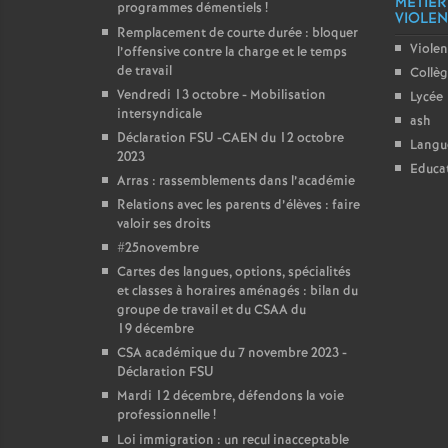
MÉTIER
programmes démentiels
!
VIOLENC
Remplacement de courte durée : bloquer
Violen
l’offensive contre la charge et le temps
de travail
Collè
Vendredi 13 octobre - Mobilisation
Lycée
intersyndicale
ash
Déclaration FSU -CAEN du 12 octobre
Langu
2023
Educat
Arras : rassemblements dans l’académie
Relations avec les parents d’élèves : faire
valoir ses droits
#25novembre
Cartes des langues, options, spécialités
et classes à horaires aménagés : bilan du
groupe de travail et du CSAA du
19 décembre
CSA académique du 7 novembre 2023 -
Déclaration FSU
Mardi 12 décembre, défendons la voie
professionnelle
!
Loi immigration : un recul inacceptable