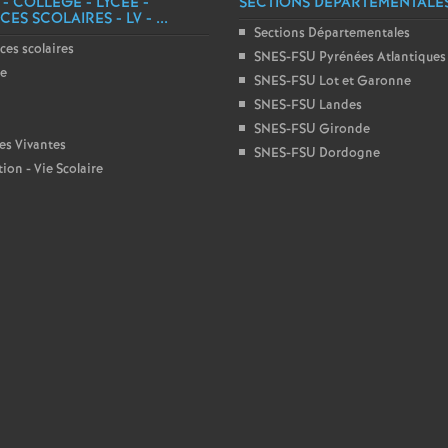
 - COLLÈGE - LYCÉE -
SECTIONS DÉPARTEMENTALE
ES SCOLAIRES - LV - ...
Sections Départementales
ces scolaires
SNES-FSU Pyrénées Atlantiques
ge
SNES-FSU Lot et Garonne
SNES-FSU Landes
SNES-FSU Gironde
es Vivantes
SNES-FSU Dordogne
ion - Vie Scolaire