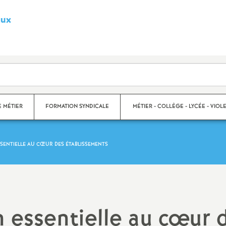
aux
S
y
n
d
E MÉTIER
FORMATION SYNDICALE
MÉTIER - COLLÈGE - LYCÉE - VIOLE
i
SENTIELLE AU CŒUR DES ÉTABLISSEMENTS
c
s
Violences scolaires
a
Collège
t
Lycée
 essentielle au cœur 