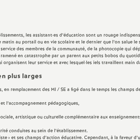
N
ash
a
Langues Vivantes
t
Education - Vie Scolaire
blissements, les assistant
·
es d’éducation sont un rouage indispen
 matin au portail ou en vie scolaire et le dernier que l’on salue le 
i
et au service des membres de la communauté, de la photocopie qui dép
 ramené en catastrophe par un parent aux petits bobos du quotidien.
i organisent leur service et avec lesquel
·
les iels travaillent main 
o
en plus larges
n
ans, en remplacement des MI / SE a figé dans le temps les champs de
a
en et l’accompagnement pédagogiques,
l
, sociale, artistique ou culturelle complémentaire aux enseignement
d
rité conduites au sein de l’établissement.
iste
» et ses champs d’action éducative. Cependant, à la faveur d’