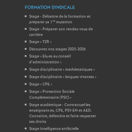
FORMATION SYNDICALE
Stage - Débattre de la formation et
re
préparer sa 1
mutation
Stage - Préparer son rendez-vous de
carrière
Stage «
TZR
»
Découvrez nos stages 2025-2026
Stage «
Elu
·
es au conseil
d’administration
»
Stage disciplinaire «
mathématiques
»
Stage disciplinaire «
langues vivantes
»
Stage «
CPE
»
Stage «
Protection Sociale
Complémentaire (PSC)
»
Stage académique : Contractuel
·
les
enseignant
·
es, CPE, PSY-EN et AED.
Connaître, défendre et faire respecter
ses droits
Stage Intelligence artificielle