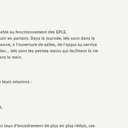
Facebook
Twitter
Addthis
email
sable au fonctionnement des EPLE.
soir en partant. Dans la journée, iels sont dans la
anne, à l’ouverture de salles, de l’appui au service
.. Iels sont les petites mains qui facilitent la vie
dans la main.
 leurs missions :
s,
un taux d’encadrement de plus en plus réduit, ces