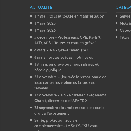
ACTUALITÉ
CATÉGO
er
1
mai : tous et toutes en manifestation
Suivre
er
1
mai 2025
Mutat
er
1
mai 2026
Catég
5 décembre - Professeurs, CPE, PsyEN,
Titula
AED, AESH Toutes et tous en grève
!
8 mars 2024 - Grève féministe
!
8 mars : toutes et tous mobilisé
·
es
19 mars en grève pour nos salaires et
l’école publique
25 novembre – Journée internationale de
lutte contre les violences faites aux
femmes
25 novembre 2025 - Entretien avec Naïma
Charaï, directrice de l’APAFED
28 septembre : journée mondiale pour le
droit à l’avortement
Santé, protection sociale
complémentaire - Le SNES-FSU vous