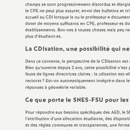
champs se sont progressivement distordus et élargis
le CPE ne peut plus assurer, envoi des bulletins et tr
accueil au CDI lorsque la ou le professeur
·
e documenta
doter de moyens suffisants en CPE, professeur
·
es do
établissements. Bon
·
nes à toutes choses mais peu r
plus d’étudiant
·
es.
La CDIsation, une possibilité qui ne
Dans ce contexte, la perspective de la CDIsation est
Bien qu’ouverte depuis 2 ans, cette possibilité n’es
faute de lignes directrices claires : la cdisation est-el
rectorat
? Est-on automatiquement intégré
·
e dans l
réponses à géométrie variable.
Ce que porte le SNES-FSU pour le
Pour répondre aux besoins spécifiques des AED, le S
l’attribution d’une allocation étudiante, des disposi
et des règles communes et transparentes, une formatio