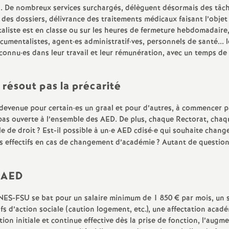
e
. De nombreux services surchargés, délèguent désormais des tâches
i des dossiers, délivrance des traitements médicaux faisant l’objet
liste est en classe ou sur les heures de fermeture hebdomadaire,
s
cumentalistes, agent
·
es administratif
·
ves, personnels de santé...
econnu
·
es dans leur travail et leur rémunération, avec un temps de
E
n
 résout pas la précarité
 devenue pour certain
·
es un graal et pour d’autres, à commencer pa
s
t pas ouverte à l’ensemble des AED. De plus, chaque Rectorat, cha
le de droit
? Est-il possible à un
·
e AED cdisé
·
e qui souhaite chang
e
es effectifs en cas de changement d’académie
? Autant de question
i
s AED
g
NES-FSU se bat pour un salaire minimum de 1 850 € par mois, un s
tifs d’action sociale (caution logement, etc.), une affectation aca
n
n initiale et continue effective dès la prise de fonction, l’augmen