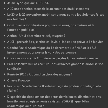
Je me syndique au SNES-FSU
AED une fonction essentielle au cœur des établissements
Le 23 et le 25 novembre, mobilisons-nous contre les violences faites
aux femmes
!
Continuer la mobilisation pour nos salaires, nos métiers et la
Fonction publique
!
Action : Un 5 décembre réussi, et après
?
AESH, précarisé
·
es, sacrifié
·
es, invisibilisé
·
es : en grève le 16 janvier
!
Comité Social Académique du 16 décembre : le SNES et la FSU
interviennent pour porter la voix des personnels
Choc des savoirs : le Ministère recule, des luttes restent à mener
Part collective du Pass culture : des avancées grâce à la mobilisation
syndicale
Rentrée 2025 : A quand un choc des moyens
?
Charte Pronote
Focus sur l’académie de Bordeaux : égalité professionnelle, quelle
réalité
?
Dispositif de signalement des actes de violences, discriminations,
harcèlement et agissements sexistes (VDHAS) : quel bilan
académique aujourd’hui
?