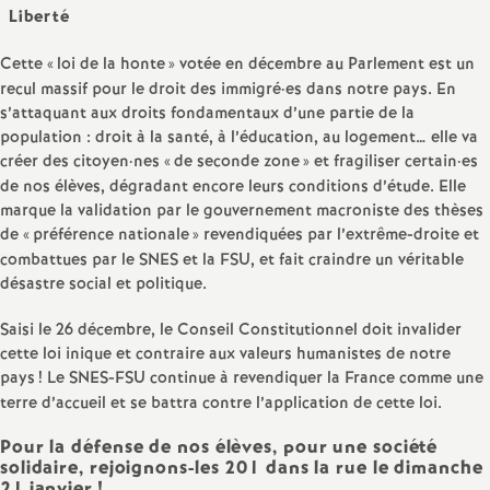
e
Liberté
s
Cette «
loi de la honte
» votée en décembre au Parlement est un
recul massif pour le droit des immigré
·
es dans notre pays. En
E
s’attaquant aux droits fondamentaux d’une partie de la
population : droit à la santé, à l’éducation, au logement… elle va
n
créer des citoyen
·
nes «
de seconde zone
» et fragiliser certain
·
es
de nos élèves, dégradant encore leurs conditions d’étude. Elle
marque la validation par le gouvernement macroniste des thèses
s
de «
préférence nationale
» revendiquées par l’extrême-droite et
combattues par le SNES et la FSU, et fait craindre un véritable
e
désastre social et politique.
i
Saisi le 26 décembre, le Conseil Constitutionnel doit invalider
cette loi inique et contraire aux valeurs humanistes de notre
pays
! Le SNES-FSU continue à revendiquer la France comme une
g
terre d’accueil et se battra contre l’application de cette loi.
n
Pour la défense de nos élèves, pour une société
solidaire, rejoignons-les 201 dans la rue le dimanche
21 janvier
!