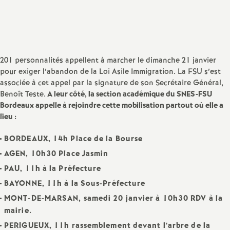
Partager
Partager
Partager
Imprimer
Envoyer
a
l'article
l'article
l'article
l'article
l'article
sur
sur
via
par
Facebook
Twitter
Addthis
email
t
201 personnalités appellent à marcher le dimanche 21 janvier
i
pour exiger l’abandon de la Loi Asile Immigration. La FSU s’est
associée à cet appel par la signature de son Secrétaire Général,
o
Benoît Teste.
A leur côté, la section académique du SNES-FSU
Bordeaux appelle à rejoindre cette mobilisation partout où elle a
lieu :
n
BORDEAUX, 14h Place de la Bourse
a
AGEN, 10h30 Place Jasmin
PAU, 11h à la Préfecture
l
BAYONNE, 11h à la Sous-Préfecture
d
MONT-DE-MARSAN,
samedi 20 janvier
à 10h30 RDV à la
mairie.
PERIGUEUX, 11h rassemblement devant l’arbre de la