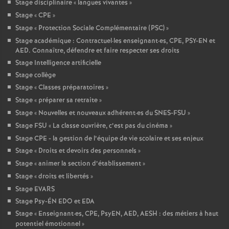
Stage disciplinaire «
langues vivantes
»
Stage «
CPE
»
Stage «
Protection Sociale Complémentaire (PSC)
»
Stage académique : Contractuel
·
les enseignant
·
es, CPE, PSY-EN et
AED. Connaître, défendre et faire respecter ses droits
Stage Intelligence artificielle
Stage collège
Stage «
Classes préparatoires
»
Stage «
préparer sa retraite
»
Stage «
Nouvelles et nouveaux adhérent
·
es du SNES-FSU
»
Stage FSU «
La classe ouvrière, c’est pas du cinéma
»
Stage CPE - la gestion de l’équipe de vie scolaire et ses enjeux
Stage «
Droits et devoirs des personnels
»
Stage «
animer la section d’établissement
»
Stage «
droits et libertés
»
Stage EVARS
Stage Psy-ÉN EDO et EDA
Stage «
Enseignant
·
es, CPE, PsyEN, AED, AESH : des métiers à haut
potentiel émotionnel
»