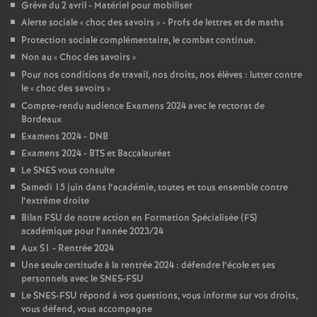
Grève du 2 avril - Matériel pour mobiliser
o
Alerte sociale «
choc des savoirs
» - Profs de lettres et de maths
Protection sociale complémentaire, le combat continue.
Non au «
Choc des savoirs
»
u
Pour nos conditions de travail, nos droits, nos élèves : lutter contre
le «
choc des savoirs
»
r
Compte-rendu audience Examens 2024 avec le rectorat de
Bordeaux
s
Examens 2024 - DNB
Examens 2024 - BTS et Baccalauréat
Le SNES vous consulte
Samedi 15 juin dans l’académie, toutes et tous ensemble contre
l’extrême droite
Bilan FSU de notre action en Formation Spécialisée (FS)
académique pour l’année 2023/24
Aux S1 - Rentrée 2024
Une seule certitude à la rentrée 2024 : défendre l’école et ses
personnels avec le SNES-FSU
Le SNES-FSU répond à vos questions, vous informe sur vos droits,
vous défend, vous accompagne