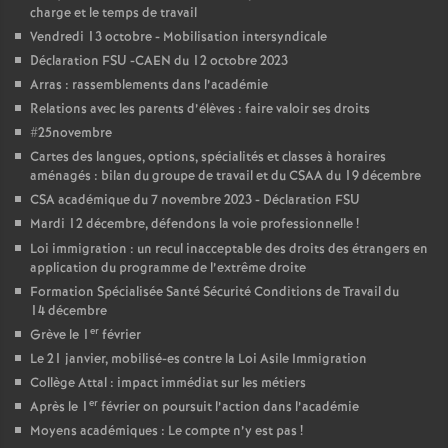
charge et le temps de travail
é
Vendredi 13 octobre - Mobilisation intersyndicale
Déclaration FSU -CAEN du 12 octobre 2023
O
Arras : rassemblements dans l’académie
Relations avec les parents d’élèves : faire valoir ses droits
r
#25novembre
Cartes des langues, options, spécialités et classes à horaires
l
aménagés : bilan du groupe de travail et du CSAA du 19 décembre
CSA académique du 7 novembre 2023 - Déclaration FSU
Mardi 12 décembre, défendons la voie professionnelle
é
!
Loi immigration : un recul inacceptable des droits des étrangers en
application du programme de l’extrême droite
a
Formation Spécialisée Santé Sécurité Conditions de Travail du
14 décembre
n
er
Grève le 1
février
Le 21 janvier, mobilisé-es contre la Loi Asile Immigration
s
Collège Attal : impact immédiat sur les métiers
er
Après le 1
février on poursuit l’action dans l’académie
T
Moyens académiques : Le compte n’y est pas
!