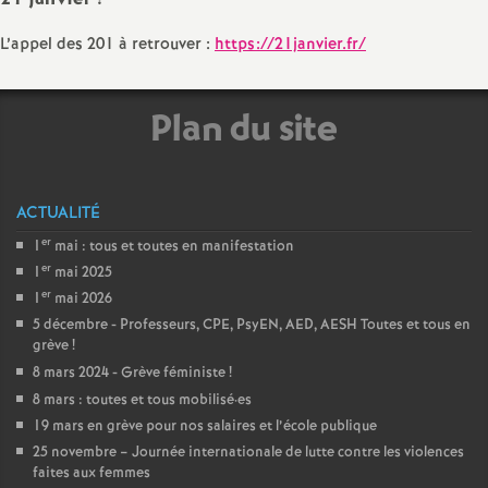
e
L’appel des 201 à retrouver :
https://21janvier.fr/
m
e
Plan du site
n
ACTUALITÉ
t
er
1
mai : tous et toutes en manifestation
er
1
mai 2025
s
er
1
mai 2026
5 décembre - Professeurs, CPE, PsyEN, AED, AESH Toutes et tous en
d
grève
!
8 mars 2024 - Grève féministe
!
e
8 mars : toutes et tous mobilisé
·
es
19 mars en grève pour nos salaires et l’école publique
S
25 novembre – Journée internationale de lutte contre les violences
faites aux femmes