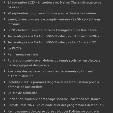
e
25 novembre 2025 - Entretien avec Naïma Charaï, directrice de
l’APAFED
28 septembre : journée mondiale pour le droit à l’avortement
c
Santé, protection sociale complémentaire - Le SNES-FSU vous
informe
o
IFCR - Indemnité Forfaitaire de Changement de Résidence
Texte adopté à la CAA du SNES Bordeaux - 10 novembre 2022
n
Texte adopté à la CAA du SNES Bordeaux - Le 17 mars 2022
Le PACTE
d
Permanence estivale
Formation continue en dehors du temps scolaire : un discours
démagogique et dangereux
d
Élections des représentant
·
e
·
s des personnels au Conseil
d’Administration
e
Octobre 2023 : 2 journées de grève et de mobilisation pour la
défense de nos métiers
g
Caisse de solidarité
Formation continue hors temps scolaire : entrer en résistance
Baccalauréat 2024 : un calendrier et des programmes démentiels
r
!
Remplacement de courte durée : bloquer l’offensive contre la