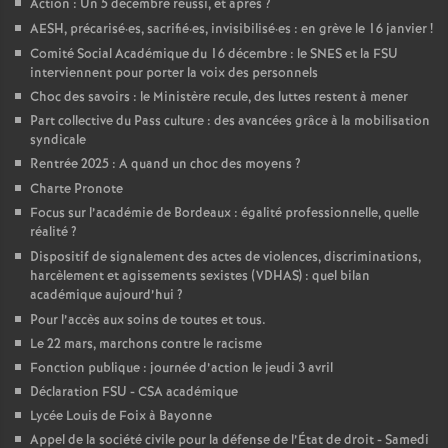
Action : Un 5 décembre réussi, et après
?
AESH, précarisé
·
es, sacrifié
·
es, invisibilisé
·
es : en grève le 16 janvier
!
o
Comité Social Académique du 16 décembre : le SNES et la FSU
interviennent pour porter la voix des personnels
u
Choc des savoirs : le Ministère recule, des luttes restent à mener
Part collective du Pass culture : des avancées grâce à la mobilisation
r
syndicale
Rentrée 2025 : A quand un choc des moyens
?
s
Charte Pronote
Focus sur l’académie de Bordeaux : égalité professionnelle, quelle
réalité
?
Dispositif de signalement des actes de violences, discriminations,
harcèlement et agissements sexistes (VDHAS) : quel bilan
académique aujourd’hui
?
Pour l’accès aux soins de toutes et tous.
Le 22 mars, marchons contre le racisme
Fonction publique : journée d’action le jeudi 3 avril
Déclaration FSU - CSA académique
Lycée Louis de Foix à Bayonne
Appel de la société civile pour la défense de l’État de droit - Samedi