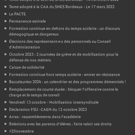
e
Texte adopté à la CAA du SNES Bordeaux - Le 17 mars 2022
Le PACTE
m
Permanence estivale
Formation continue en dehors du temps scolaire : un discours
e
démagogique et dangereux
Élections des représentant
·
e
·
s des personnels au Conseil
n
d’Administration
Octobre 2023 : 2 journées de grève et de mobilisation pour la
défense de nos métiers
t
Caisse de solidarité
Formation continue hors temps scolaire : entrer en résistance
s
Baccalauréat 2024 : un calendrier et des programmes démentiels
!
Remplacement de courte durée : bloquer l’offensive contre la
d
charge et le temps de travail
Vendredi 13 octobre - Mobilisation intersyndicale
e
Déclaration FSU -CAEN du 12 octobre 2023
Arras : rassemblements dans l’académie
S
Relations avec les parents d’élèves : faire valoir ses droits
#25novembre