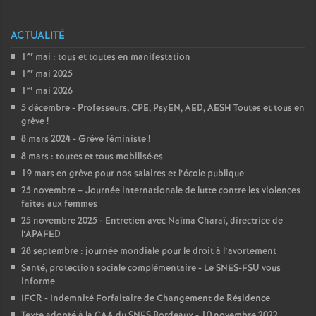
e
s
ACTUALITÉ
er
1
mai : tous et toutes en manifestation
E
er
1
mai 2025
er
1
mai 2026
n
5 décembre - Professeurs, CPE, PsyEN, AED, AESH Toutes et tous en
grève
!
s
8 mars 2024 - Grève féministe
!
8 mars : toutes et tous mobilisé
·
es
e
19 mars en grève pour nos salaires et l’école publique
25 novembre – Journée internationale de lutte contre les violences
faites aux femmes
i
25 novembre 2025 - Entretien avec Naïma Charaï, directrice de
l’APAFED
g
28 septembre : journée mondiale pour le droit à l’avortement
Santé, protection sociale complémentaire - Le SNES-FSU vous
n
informe
IFCR - Indemnité Forfaitaire de Changement de Résidence
Texte adopté à la CAA du SNES Bordeaux - 10 novembre 2022