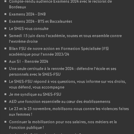
Compte-rendu audience Examens 2024 avec le rectorat de
é
Bordeaux
Examens 2024 - DNB
O
Examens 2024 - BTS et Baccalauréat
Le SNES vous consulte
Samedi 15 juin dans l’académie, toutes et tous ensemble contre
r
l’extrême droite
Bilan FSU de notre action en Formation Spécialisée (FS)
l
académique pour l’année 2023/24
Aux S1 - Rentrée 2024
é
Une seule certitude à la rentrée 2024 : défendre l’école et ses
personnels avec le SNES-FSU
Le SNES-FSU répond à vos questions, vous informe sur vos droits,
a
vous défend, vous accompagne
Je me syndique au SNES-FSU
n
AED une fonction essentielle au cœur des établissements
Le 23 et le 25 novembre, mobilisons-nous contre les violences faites
s
aux femmes
!
Continuer la mobilisation pour nos salaires, nos métiers et la
Fonction publique
!
T