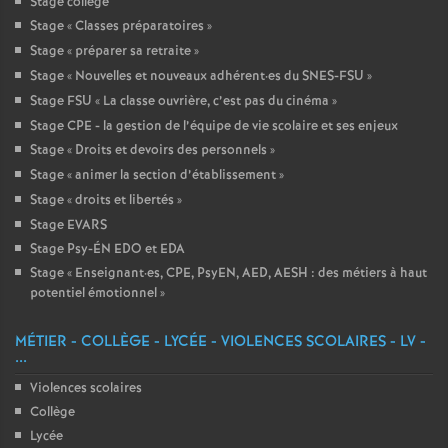
Stage collège
Stage «
Classes préparatoires
»
Stage «
préparer sa retraite
»
Stage «
Nouvelles et nouveaux adhérent
·
es du SNES-FSU
»
Stage FSU «
La classe ouvrière, c’est pas du cinéma
»
Stage CPE - la gestion de l’équipe de vie scolaire et ses enjeux
Stage «
Droits et devoirs des personnels
»
Stage «
animer la section d’établissement
»
Stage «
droits et libertés
»
Stage EVARS
Stage Psy-ÉN EDO et EDA
Stage «
Enseignant
·
es, CPE, PsyEN, AED, AESH : des métiers à haut
potentiel émotionnel
»
MÉTIER - COLLÈGE - LYCÉE - VIOLENCES SCOLAIRES - LV -
...
Violences scolaires
Collège
Lycée