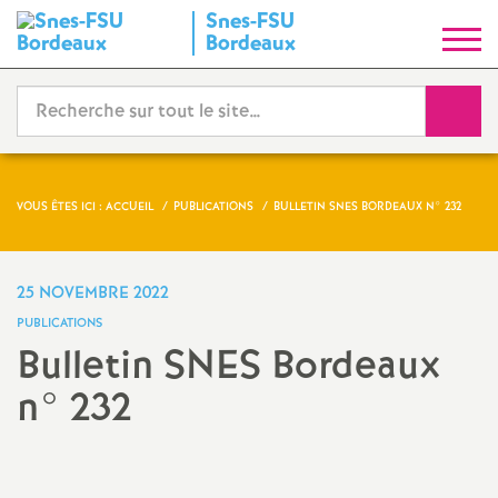
Snes-FSU
S
Bordeaux
y
Reche
n
d
VOUS ÊTES ICI :
ACCUEIL
PUBLICATIONS
BULLETIN SNES BORDEAUX N° 232
i
25 NOVEMBRE 2022
c
PUBLICATIONS
Bulletin SNES Bordeaux
a
n° 232
t
Partager
Partager
Partager
Imprimer
Envoyer
l'article
l'article
l'article
l'article
l'article
N
sur
sur
via
par