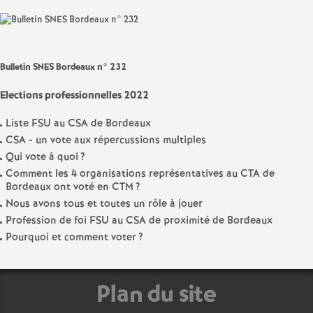
Facebook
Twitter
Addthis
email
a
t
Bulletin SNES Bordeaux n° 232
i
Elections professionnelles 2022
Liste FSU au CSA de Bordeaux
o
CSA - un vote aux répercussions multiples
Qui vote à quoi
?
n
Comment les 4 organisations représentatives au CTA de
Bordeaux ont voté en CTM
?
a
Nous avons tous et toutes un rôle à jouer
Profession de foi FSU au CSA de proximité de Bordeaux
l
Pourquoi et comment voter
?
d
Plan du site