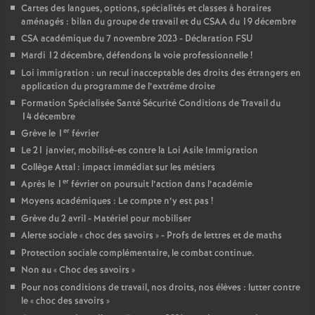
e
Cartes des langues, options, spécialités et classes à horaires
aménagés : bilan du groupe de travail et du CSAA du 19 décembre
CSA académique du 7 novembre 2023 - Déclaration FSU
c
Mardi 12 décembre, défendons la voie professionnelle
!
Loi immigration : un recul inacceptable des droits des étrangers en
o
application du programme de l’extrême droite
Formation Spécialisée Santé Sécurité Conditions de Travail du
n
14 décembre
er
Grève le 1
février
d
Le 21 janvier, mobilisé-es contre la Loi Asile Immigration
Collège Attal : impact immédiat sur les métiers
er
Après le 1
février on poursuit l’action dans l’académie
d
Moyens académiques : Le compte n’y est pas
!
Grève du 2 avril - Matériel pour mobiliser
e
Alerte sociale «
choc des savoirs
» - Profs de lettres et de maths
Protection sociale complémentaire, le combat continue.
g
Non au «
Choc des savoirs
»
Pour nos conditions de travail, nos droits, nos élèves : lutter contre
r
le «
choc des savoirs
»