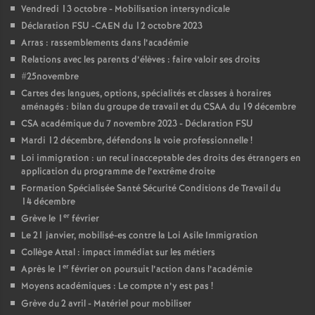
Vendredi 13 octobre - Mobilisation intersyndicale
é
Déclaration FSU -CAEN du 12 octobre 2023
Arras : rassemblements dans l’académie
O
Relations avec les parents d’élèves : faire valoir ses droits
#25novembre
r
Cartes des langues, options, spécialités et classes à horaires
aménagés : bilan du groupe de travail et du CSAA du 19 décembre
l
CSA académique du 7 novembre 2023 - Déclaration FSU
Mardi 12 décembre, défendons la voie professionnelle
!
é
Loi immigration : un recul inacceptable des droits des étrangers en
application du programme de l’extrême droite
Formation Spécialisée Santé Sécurité Conditions de Travail du
a
14 décembre
er
Grève le 1
février
n
Le 21 janvier, mobilisé-es contre la Loi Asile Immigration
Collège Attal : impact immédiat sur les métiers
s
er
Après le 1
février on poursuit l’action dans l’académie
Moyens académiques : Le compte n’y est pas
!
T
Grève du 2 avril - Matériel pour mobiliser