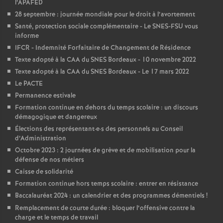
l’APAFED
e
28 septembre : journée mondiale pour le droit à l’avortement
Santé, protection sociale complémentaire - Le SNES-FSU vous
c
informe
IFCR - Indemnité Forfaitaire de Changement de Résidence
o
Texte adopté à la CAA du SNES Bordeaux - 10 novembre 2022
Texte adopté à la CAA du SNES Bordeaux - Le 17 mars 2022
n
Le PACTE
Permanence estivale
d
Formation continue en dehors du temps scolaire : un discours
démagogique et dangereux
Élections des représentant
·
e
·
s des personnels au Conseil
d
d’Administration
Octobre 2023 : 2 journées de grève et de mobilisation pour la
e
défense de nos métiers
Caisse de solidarité
g
Formation continue hors temps scolaire : entrer en résistance
Baccalauréat 2024 : un calendrier et des programmes démentiels
!
r
Remplacement de courte durée : bloquer l’offensive contre la
charge et le temps de travail