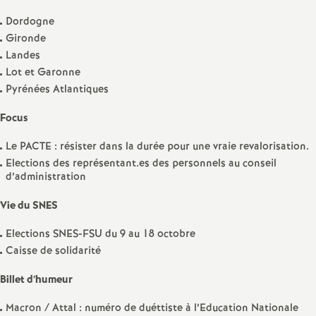
e
Dordogne
s
Gironde
Landes
E
Lot et Garonne
Pyrénées Atlantiques
n
Focus
s
Le PACTE : résister dans la durée pour une vraie revalorisation.
Elections des représentant.es des personnels au conseil
e
d’administration
Vie du SNES
i
Elections SNES-FSU du 9 au 18 octobre
g
Caisse de solidarité
Billet d’humeur
n
Macron / Attal : numéro de duéttiste à l’Education Nationale