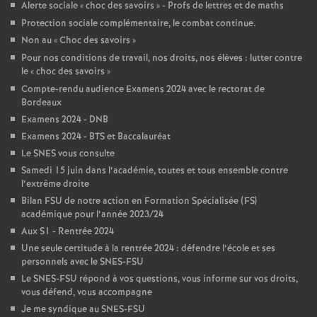
Alerte sociale «
choc des savoirs
» - Profs de lettres et de maths
o
Protection sociale complémentaire, le combat continue.
Non au «
Choc des savoirs
»
Pour nos conditions de travail, nos droits, nos élèves : lutter contre
u
le «
choc des savoirs
»
Compte-rendu audience Examens 2024 avec le rectorat de
r
Bordeaux
Examens 2024 - DNB
s
Examens 2024 - BTS et Baccalauréat
Le SNES vous consulte
Samedi 15 juin dans l’académie, toutes et tous ensemble contre
l’extrême droite
Bilan FSU de notre action en Formation Spécialisée (FS)
académique pour l’année 2023/24
Aux S1 - Rentrée 2024
Une seule certitude à la rentrée 2024 : défendre l’école et ses
personnels avec le SNES-FSU
Le SNES-FSU répond à vos questions, vous informe sur vos droits,
vous défend, vous accompagne
Je me syndique au SNES-FSU