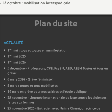
e
13 octobre : mobilisation intersyndicale
m
Plan du site
e
n
ACTUALITÉ
er
1
mai : tous et toutes en manifestation
t
er
1
mai 2025
er
1
mai 2026
s
5 décembre - Professeurs, CPE, PsyEN, AED, AESH Toutes et tous en
grève
!
d
8 mars 2024 - Grève féministe
!
8 mars : toutes et tous mobilisé
·
es
e
19 mars en grève pour nos salaires et l’école publique
25 novembre – Journée internationale de lutte contre les violences
S
faites aux femmes
25 novembre 2025 - Entretien avec Naïma Charaï, directrice de