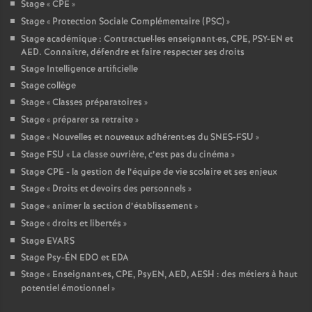
Stage «
CPE
»
Stage «
Protection Sociale Complémentaire (PSC)
»
Stage académique : Contractuel
·
les enseignant
·
es, CPE, PSY-EN et
AED. Connaître, défendre et faire respecter ses droits
Stage Intelligence artificielle
Stage collège
Stage «
Classes préparatoires
»
Stage «
préparer sa retraite
»
Stage «
Nouvelles et nouveaux adhérent
·
es du SNES-FSU
»
Stage FSU «
La classe ouvrière, c’est pas du cinéma
»
Stage CPE - la gestion de l’équipe de vie scolaire et ses enjeux
Stage «
Droits et devoirs des personnels
»
Stage «
animer la section d’établissement
»
Stage «
droits et libertés
»
Stage EVARS
Stage Psy-ÉN EDO et EDA
Stage «
Enseignant
·
es, CPE, PsyEN, AED, AESH : des métiers à haut
potentiel émotionnel
»