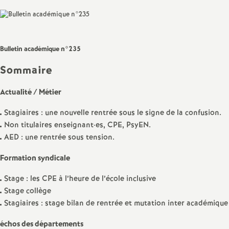
Facebook
Twitter
Addthis
email
a
t
Bulletin académique n°235
i
Sommaire
Actualité / Métier
o
Stagiaires : une nouvelle rentrée sous le signe de la confusion.
n
Non titulaires enseignant
·
es, CPE, PsyEN.
AED : une rentrée sous tension.
a
Formation syndicale
l
Stage : les CPE à l’heure de l’école inclusive
Stage collège
d
Stagiaires : stage bilan de rentrée et mutation inter académique
échos des départements