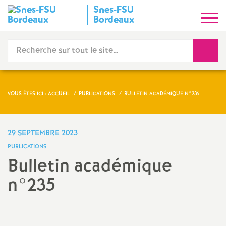
Snes-FSU
S
Bordeaux
y
Reche
n
d
VOUS ÊTES ICI :
ACCUEIL
PUBLICATIONS
BULLETIN ACADÉMIQUE N°235
i
29 SEPTEMBRE 2023
c
PUBLICATIONS
Bulletin académique
a
n°235
t
Partager
Partager
Partager
Imprimer
Envoyer
l'article
l'article
l'article
l'article
l'article
N
sur
sur
via
par