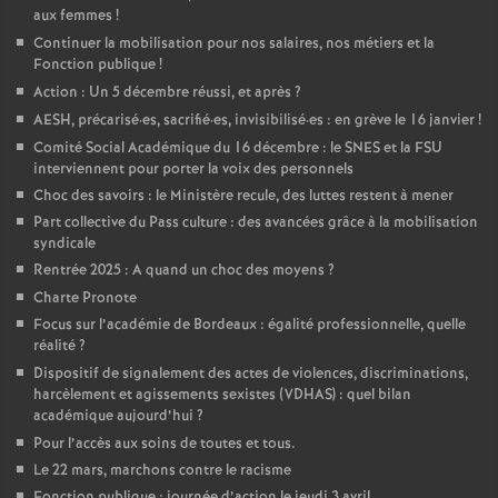
aux femmes
!
o
Continuer la mobilisation pour nos salaires, nos métiers et la
Fonction publique
!
u
Action : Un 5 décembre réussi, et après
?
AESH, précarisé
·
es, sacrifié
·
es, invisibilisé
·
es : en grève le 16 janvier
!
Comité Social Académique du 16 décembre : le SNES et la FSU
r
interviennent pour porter la voix des personnels
Choc des savoirs : le Ministère recule, des luttes restent à mener
s
Part collective du Pass culture : des avancées grâce à la mobilisation
syndicale
Rentrée 2025 : A quand un choc des moyens
?
Charte Pronote
Focus sur l’académie de Bordeaux : égalité professionnelle, quelle
réalité
?
Dispositif de signalement des actes de violences, discriminations,
harcèlement et agissements sexistes (VDHAS) : quel bilan
académique aujourd’hui
?
Pour l’accès aux soins de toutes et tous.
Le 22 mars, marchons contre le racisme
Fonction publique : journée d’action le jeudi 3 avril