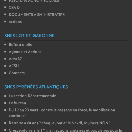
F3SCTD et ACTION SOCIALE
CSA D
DOCUMENTS ADMINISTRATIFS
actions
SNES LOT-ET-GARONNE
Boîte à outils
Agenda et Actions
Actu 47
AESH
Contacts
SNES PYRÉNÉES ATLANTIQUES
La section Départementale
Le bureau
Du 17 au 23 mars : contre le passage en force, la mobilisation
continue
!
Retraite à 64 ans
? chaque jour et le 6 avril, toujours NON
!
er
Crescendo vers le 1
mai : actions unitaires et populaires pour la