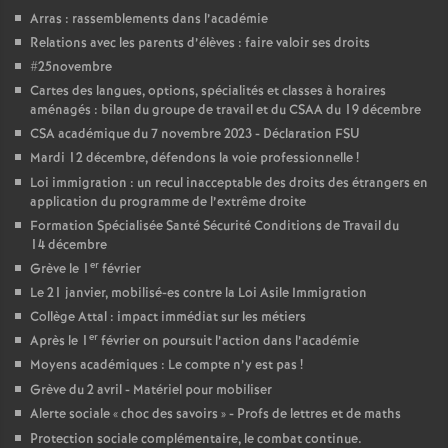
e
Arras : rassemblements dans l’académie
Relations avec les parents d’élèves : faire valoir ses droits
c
#25novembre
Cartes des langues, options, spécialités et classes à horaires
aménagés : bilan du groupe de travail et du CSAA du 19 décembre
o
CSA académique du 7 novembre 2023 - Déclaration FSU
Mardi 12 décembre, défendons la voie professionnelle
!
n
Loi immigration : un recul inacceptable des droits des étrangers en
application du programme de l’extrême droite
d
Formation Spécialisée Santé Sécurité Conditions de Travail du
14 décembre
d
er
Grève le 1
février
Le 21 janvier, mobilisé-es contre la Loi Asile Immigration
e
Collège Attal : impact immédiat sur les métiers
er
Après le 1
février on poursuit l’action dans l’académie
Moyens académiques : Le compte n’y est pas
!
g
Grève du 2 avril - Matériel pour mobiliser
Alerte sociale «
choc des savoirs
» - Profs de lettres et de maths
r
Protection sociale complémentaire, le combat continue.