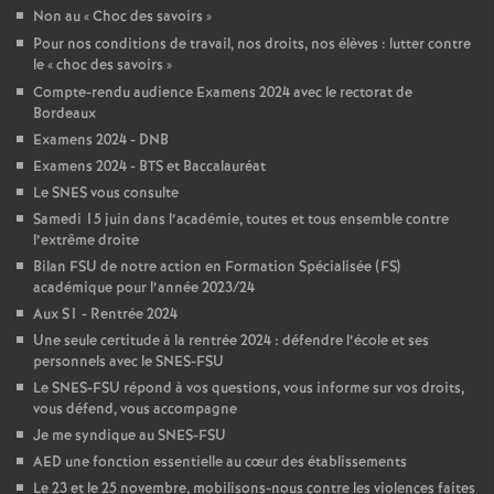
Non au «
Choc des savoirs
»
é
Pour nos conditions de travail, nos droits, nos élèves : lutter contre
le «
choc des savoirs
»
O
Compte-rendu audience Examens 2024 avec le rectorat de
Bordeaux
r
Examens 2024 - DNB
Examens 2024 - BTS et Baccalauréat
l
Le SNES vous consulte
Samedi 15 juin dans l’académie, toutes et tous ensemble contre
l’extrême droite
é
Bilan FSU de notre action en Formation Spécialisée (FS)
académique pour l’année 2023/24
a
Aux S1 - Rentrée 2024
Une seule certitude à la rentrée 2024 : défendre l’école et ses
n
personnels avec le SNES-FSU
Le SNES-FSU répond à vos questions, vous informe sur vos droits,
vous défend, vous accompagne
s
Je me syndique au SNES-FSU
AED une fonction essentielle au cœur des établissements
T
Le 23 et le 25 novembre, mobilisons-nous contre les violences faites