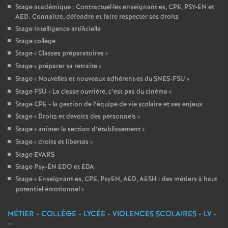
Stage académique : Contractuel
·
les enseignant
·
es, CPE, PSY-EN et
AED. Connaître, défendre et faire respecter ses droits
Stage Intelligence artificielle
Stage collège
Stage «
Classes préparatoires
»
Stage «
préparer sa retraite
»
Stage «
Nouvelles et nouveaux adhérent
·
es du SNES-FSU
»
Stage FSU «
La classe ouvrière, c’est pas du cinéma
»
Stage CPE - la gestion de l’équipe de vie scolaire et ses enjeux
Stage «
Droits et devoirs des personnels
»
Stage «
animer la section d’établissement
»
Stage «
droits et libertés
»
Stage EVARS
Stage Psy-ÉN EDO et EDA
Stage «
Enseignant
·
es, CPE, PsyEN, AED, AESH : des métiers à haut
potentiel émotionnel
»
MÉTIER - COLLÈGE - LYCÉE - VIOLENCES SCOLAIRES - LV -
...