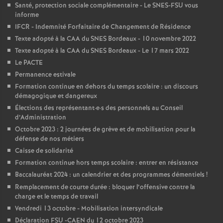
e
Santé, protection sociale complémentaire - Le SNES-FSU vous
informe
m
IFCR - Indemnité Forfaitaire de Changement de Résidence
Texte adopté à la CAA du SNES Bordeaux - 10 novembre 2022
e
Texte adopté à la CAA du SNES Bordeaux - Le 17 mars 2022
Le PACTE
Permanence estivale
n
Formation continue en dehors du temps scolaire : un discours
démagogique et dangereux
t
Élections des représentant
·
e
·
s des personnels au Conseil
d’Administration
s
Octobre 2023 : 2 journées de grève et de mobilisation pour la
défense de nos métiers
Caisse de solidarité
d
Formation continue hors temps scolaire : entrer en résistance
Baccalauréat 2024 : un calendrier et des programmes démentiels
!
e
Remplacement de courte durée : bloquer l’offensive contre la
charge et le temps de travail
S
Vendredi 13 octobre - Mobilisation intersyndicale
Déclaration FSU -CAEN du 12 octobre 2023