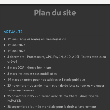
e
Plan du site
s
E
ACTUALITÉ
n
er
1
mai : tous et toutes en manifestation
er
1
mai 2025
s
er
1
mai 2026
5 décembre - Professeurs, CPE, PsyEN, AED, AESH Toutes et tous en
e
grève
!
8 mars 2024 - Grève féministe
!
i
8 mars : toutes et tous mobilisé
·
es
19 mars en grève pour nos salaires et l’école publique
g
25 novembre – Journée internationale de lutte contre les violences
faites aux femmes
25 novembre 2025 - Entretien avec Naïma Charaï, directrice de
n
l’APAFED
28 septembre : journée mondiale pour le droit à l’avortement