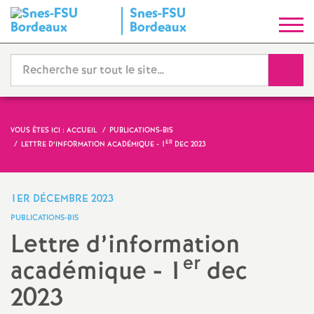
Snes-FSU
S
Bordeaux
y
Reche
n
d
VOUS ÊTES ICI :
ACCUEIL
PUBLICATIONS-BIS
ER
LETTRE D’INFORMATION ACADÉMIQUE - 1
DEC 2023
i
c
1ER DÉCEMBRE 2023
PUBLICATIONS-BIS
a
Lettre d’information
er
académique - 1
dec
t
2023
N