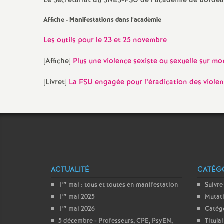
Le Secrétariat du SNES-FSU de l’académie de Borde
Affiche - Manifestations dans l’académie
Les outils pour le 23 et 25 novembre
[Affiche]
Plus une violence sexiste ou sexuelle sur mon
[Livret]
La FSU engagée pour l’éradication des violenc
ACTUALITÉ
CATÉGO
er
1
mai : tous et toutes en manifestation
Suivre
er
1
mai 2025
Mutat
er
1
mai 2026
Catég
5 décembre - Professeurs, CPE, PsyEN,
Titula