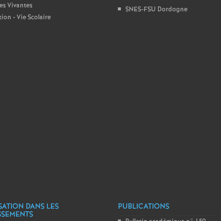
T
es Vivantes
SNES-FSU Dordogne
ion - Vie Scolaire
o
u
r
s
SATION DANS LES
PUBLICATIONS
SSEMENTS