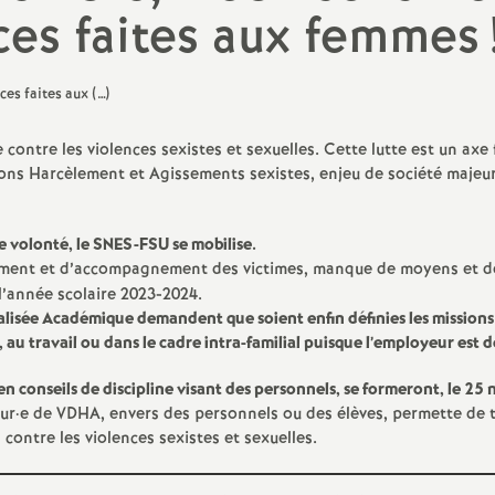
N
ash
nces faites aux femmes
a
Langues Vivantes
t
Education - Vie Scolaire
 contre les violences sexistes et sexuelles. Cette lutte est un a
i
ions Harcèlement et Agissements sexistes, enjeu de société majeur,
o
 volonté, le SNES-FSU se mobilise.
aitement et d’accompagnement des victimes, manque de moyens et 
n
l’année scolaire 2023-2024.
isée Académique demandent que soient enfin définies les missions 
a
 au travail ou dans le cadre intra-familial puisque l’employeur es
en conseils de discipline visant des personnels, se formeront, le 2
l
eur
·
e de VDHA, envers des personnels ou des élèves, permette de tr
contre les violences sexistes et sexuelles.
d