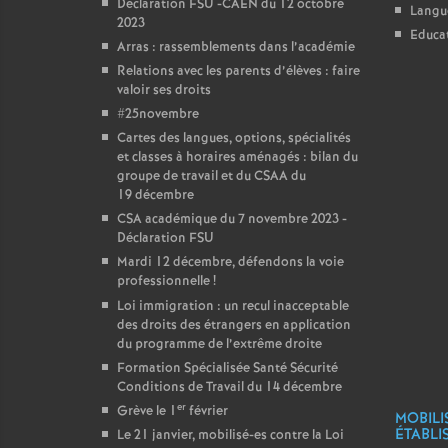
Déclaration FSU -CAEN du 12 octobre
Langu
2023
Educat
Arras : rassemblements dans l’académie
Relations avec les parents d’élèves : faire
valoir ses droits
#25novembre
Cartes des langues, options, spécialités
et classes à horaires aménagés : bilan du
groupe de travail et du CSAA du
19 décembre
CSA académique du 7 novembre 2023 -
Déclaration FSU
Mardi 12 décembre, défendons la voie
professionnelle
!
Loi immigration : un recul inacceptable
des droits des étrangers en application
du programme de l’extrême droite
Formation Spécialisée Santé Sécurité
Conditions de Travail du 14 décembre
er
Grève le 1
février
MOBILI
ÉTABLI
Le 21 janvier, mobilisé-es contre la Loi