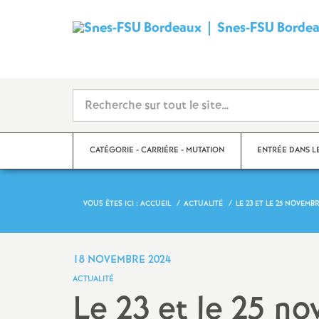
Snes-FSU Borde
CATÉGORIE - CARRIÈRE - MUTATION
ENTRÉE DANS L
VOUS ÊTES ICI :
ACCUEIL
ACTUALITÉ
LE 23 ET LE 25 NOVEM
Suivre sa carrière
Année de concour
Mutations
Année de stage
18 NOVEMBRE 2024
ACTUALITÉ
Catégories
Le 23 et le 25 n