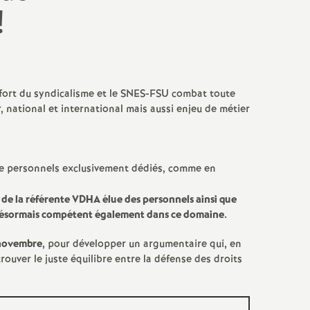
Facebook
Twitter
Addthis
email
!
xe fort du syndicalisme et le SNES-FSU combat toute
 national et international mais aussi enjeu de métier
de personnels exclusivement dédiés, comme en
de la référente VDHA élue des personnels ainsi que
t désormais compétent également dans ce domaine.
5 novembre
, pour développer un argumentaire qui, en
ouver le juste équilibre entre la défense des droits