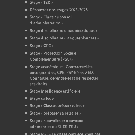
Stage «
TZR
»
Découvrez nos stages 2025-2026
Stage «
Elu
·
es au conseil
d’administration
»
Stage disciplinaire «
mathématiques
»
Stage disciplinaire «
langues vivantes
»
Stage «
CPE
»
Stage «
Protection Sociale
Complémentaire (PSC)
»
Stage académique : Contractuel
·
les
enseignant
·
es, CPE, PSY-EN et AED.
Connaître, défendre et faire respecter
ses droits
Stage Intelligence artificielle
Stage collège
Stage «
Classes préparatoires
»
Stage «
préparer sa retraite
»
Stage «
Nouvelles et nouveaux
adhérent
·
es du SNES-FSU
»
Stage FSU «
La classe ouvrière, c’est pas