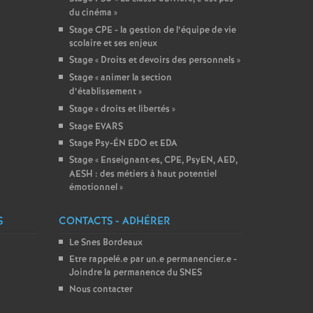
du cinéma
»
Stage CPE - la gestion de l’équipe de vie
scolaire et ses enjeux
Stage «
Droits et devoirs des personnels
»
Stage «
animer la section
d’établissement
»
Stage «
droits et libertés
»
Stage EVARS
Stage Psy-ÉN EDO et EDA
Stage «
Enseignant
·
es, CPE, PsyEN, AED,
AESH : des métiers à haut potentiel
émotionnel
»
S
CONTACTS - ADHÉRER
Le Snes Bordeaux
Etre rappelé.e par un.e permanencier.e -
Joindre la permanence du SNES
Nous contacter