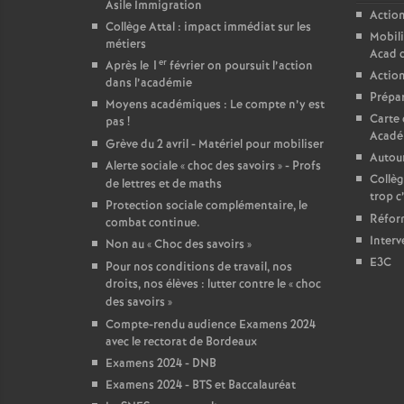
Asile Immigration
Action
Collège Attal : impact immédiat sur les
Mobili
métiers
Acad 
er
Après le 1
février on poursuit l’action
Action
dans l’académie
Prépar
Moyens académiques : Le compte n’y est
Carte 
pas
!
Acadé
Grève du 2 avril - Matériel pour mobiliser
Autour
Alerte sociale «
choc des savoirs
» - Profs
Collèg
de lettres et de maths
trop c
Protection sociale complémentaire, le
Réform
combat continue.
Interv
Non au «
Choc des savoirs
»
E3C
Pour nos conditions de travail, nos
droits, nos élèves : lutter contre le «
choc
des savoirs
»
Compte-rendu audience Examens 2024
avec le rectorat de Bordeaux
Examens 2024 - DNB
Examens 2024 - BTS et Baccalauréat