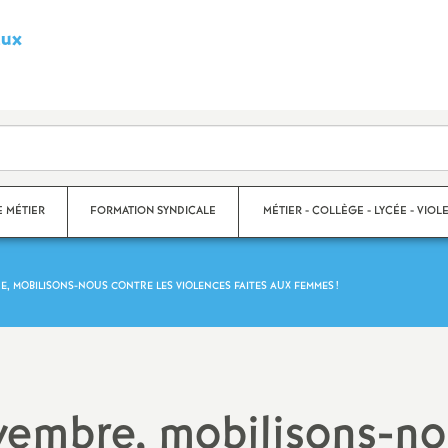
aux
S
y
n
d
E MÉTIER
FORMATION SYNDICALE
MÉTIER - COLLÈGE - LYCÉE - VIOLE
i
BRE, MOBILISONS-NOUS CONTRE LES VIOLENCES FAITES AUX FEMMES
!
c
s
Violences scolaires
a
Collège
t
Lycée
ovembre, mobilisons-n