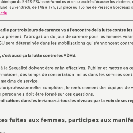
académique du SNES-FSU sont formé
·
es et en capacité d’écouter les victimes,
e
di au vendredi, de 14h à 17h, sur place au 138 rue de Pessac à Bordeaux o
.edu
s
die par trois jours de carence va à l’encontre de la lutte contre les
E
 à présent, l’abrogation du jour de carence pour les femmes victim
 sera déterminée dans les mobilisations qui s’annoncent contre 
n
’est aussi ça la lutte contre les VDHA
s
 à la Sexualité doivent être enfin effectives. Publier et mettre e
ormations, des temps de concertation inclus dans les services sont
e
s maxima de service.
luriprofessionnelles complètes, le renforcement des équipes de vie
i
s personnels doit être formé sur ces questions.
dications dans les instances à tous les niveaux par la voix de ses r
g
nces faites aux femmes, participez aux mani
n