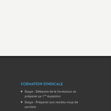
FORMATION SYNDICALE
Stage - Débattre de la formation et
re
préparer sa 1
mutation
Stage - Préparer son rendez-vous de
carrière