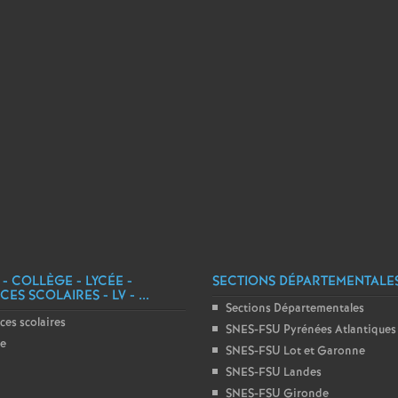
r
é
O
r
l
é
a
 - COLLÈGE - LYCÉE -
SECTIONS DÉPARTEMENTALE
ES SCOLAIRES - LV - ...
n
Sections Départementales
ces scolaires
SNES-FSU Pyrénées Atlantiques
ge
SNES-FSU Lot et Garonne
s
SNES-FSU Landes
SNES-FSU Gironde