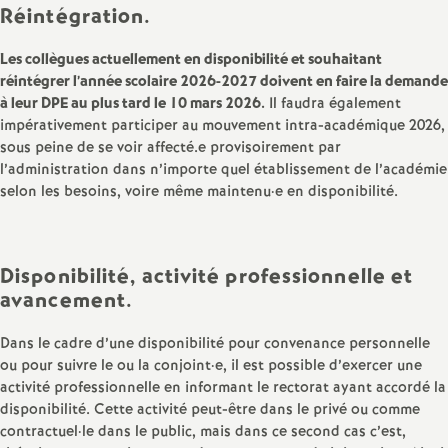
e
Réintégration.
m
Les collègues actuellement en disponibilité et souhaitant
réintégrer l’année scolaire 2026-2027 doivent en faire la demande
e
à leur DPE au plus tard le 10 mars 2026.
Il faudra également
impérativement participer au mouvement intra-académique 2026,
sous peine de se voir affecté.e provisoirement par
n
l’administration dans n’importe quel établissement de l’académie
selon les besoins, voire même maintenu
·
e en disponibilité.
t
s
Disponibilité, activité professionnelle et
avancement.
d
Dans le cadre d’une disponibilité pour convenance personnelle
e
ou pour suivre le ou la conjoint
·
e, il est possible d’exercer une
activité professionnelle en informant le rectorat ayant accordé la
S
disponibilité. Cette activité peut-être dans le privé ou comme
contractuel
·
le dans le public, mais dans ce second cas c’est,