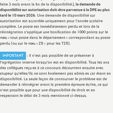
e
faite 3 mois avant la fin de la disponibilité.),
la demande de
disponibilité sur autorisation doit-être parvenue à la DPE au plus
s
tard le 10 mars 2026.
Une demande de disponibilité sur
autorisation est accordée uniquement pour l’année scolaire
E
complète. Le poste est immédiatement perdu et lors de la
réintégration s’applique une bonification de 1000 points sur le
n
vœu «
tout poste dans le département
» correspondant au poste
perdu (ou sur le vœu «
ZR
» pour les TZR).
s
IMPORTANT
: il n’est pas possible de se présenter à
e
l’agrégation interne lorsqu’on est en disponibilité. Tous les ans
des collègues reçu
·
es à ce concours découvrent ensuite avec
stupeur qu’elles/ils ne sont finalement pas admis
·
es car étant en
i
disponibilité. La seule façon de contourner le problème est de
demander à réintégrer avant la première épreuve écrite, ce qui
g
n’est possible que pour une disponibilité de droit et en
respectant le délai de 3 mois mentionné ci-dessus.
n