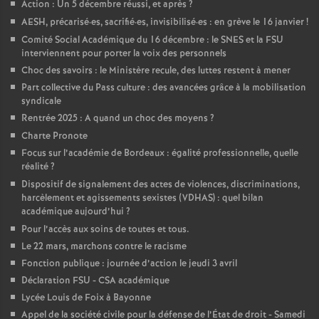
Action : Un 5 décembre réussi, et après
?
AESH, précarisé
·
es, sacrifié
·
es, invisibilisé
·
es : en grève le 16 janvier
!
Comité Social Académique du 16 décembre : le SNES et la FSU
interviennent pour porter la voix des personnels
Choc des savoirs : le Ministère recule, des luttes restent à mener
Part collective du Pass culture : des avancées grâce à la mobilisation
syndicale
Rentrée 2025 : A quand un choc des moyens
?
Charte Pronote
Focus sur l’académie de Bordeaux : égalité professionnelle, quelle
réalité
?
Dispositif de signalement des actes de violences, discriminations,
harcèlement et agissements sexistes (VDHAS) : quel bilan
académique aujourd’hui
?
Pour l’accès aux soins de toutes et tous.
Le 22 mars, marchons contre le racisme
Fonction publique : journée d’action le jeudi 3 avril
Déclaration FSU - CSA académique
Lycée Louis de Foix à Bayonne
Appel de la société civile pour la défense de l’État de droit - Samedi