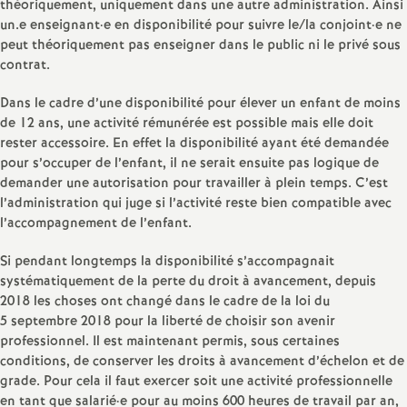
théoriquement, uniquement dans une autre administration. Ainsi
e
un.e enseignant
·
e en disponibilité pour suivre le/la conjoint
·
e ne
peut théoriquement pas enseigner dans le public ni le privé sous
c
contrat.
o
Dans le cadre d’une disponibilité pour élever un enfant de moins
de 12 ans, une activité rémunérée est possible mais elle doit
rester accessoire. En effet la disponibilité ayant été demandée
n
pour s’occuper de l’enfant, il ne serait ensuite pas logique de
demander une autorisation pour travailler à plein temps. C’est
d
l’administration qui juge si l’activité reste bien compatible avec
l’accompagnement de l’enfant.
d
Si pendant longtemps la disponibilité s’accompagnait
systématiquement de la perte du droit à avancement, depuis
e
2018 les choses ont changé dans le cadre de la loi du
5 septembre 2018 pour la liberté de choisir son avenir
g
professionnel. Il est maintenant permis, sous certaines
conditions, de conserver les droits à avancement d’échelon et de
r
grade. Pour cela il faut exercer soit une activité professionnelle
en tant que salarié
·
e pour au moins 600 heures de travail par an,