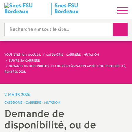
Snes-FSU
S
Bordeaux
y
Reche
n
d
VOUS ÊTES ICI :
ACCUEIL
CATÉGORIE - CARRIÈRE - MUTATION
SUIVRE SA CARRIÈRE
i
DEMANDE DE DISPONIBILITÉ, OU DE RÉINTÉGRATION APRÈS UNE DISPONIBILITÉ,
RENTRÉE 2026.
c
2 MARS 2026
a
CATÉGORIE - CARRIÈRE - MUTATION
Demande de
t
disponibilité, ou de
N