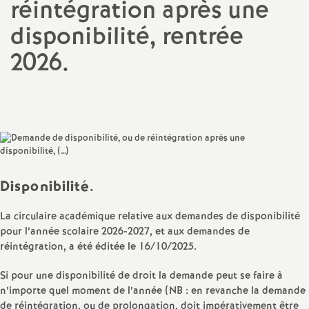
réintégration après une
a
disponibilité, rentrée
2026.
t
Partager
Partager
Partager
Imprimer
Envoyer
i
l'article
l'article
l'article
l'article
l'article
sur
sur
via
par
o
Facebook
Twitter
Addthis
email
n
Disponibilité.
a
La circulaire académique relative aux demandes de disponibilité
l
pour l’année scolaire 2026-2027, et aux demandes de
réintégration, a été éditée le 16/10/2025.
d
Si pour une disponibilité de droit la demande peut se faire à
n’importe quel moment de l’année (NB : en revanche la demande
de réintégration, ou de prolongation, doit impérativement être