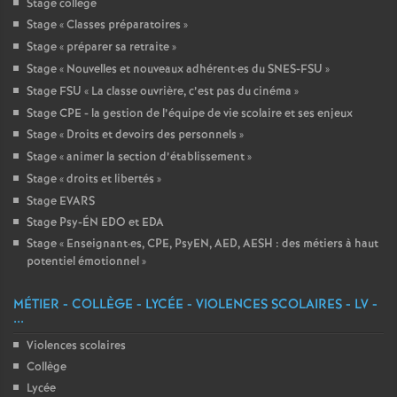
Stage collège
Stage «
Classes préparatoires
»
Stage «
préparer sa retraite
»
Stage «
Nouvelles et nouveaux adhérent
·
es du SNES-FSU
»
Stage FSU «
La classe ouvrière, c’est pas du cinéma
»
Stage CPE - la gestion de l’équipe de vie scolaire et ses enjeux
Stage «
Droits et devoirs des personnels
»
Stage «
animer la section d’établissement
»
Stage «
droits et libertés
»
Stage EVARS
Stage Psy-ÉN EDO et EDA
Stage «
Enseignant
·
es, CPE, PsyEN, AED, AESH : des métiers à haut
potentiel émotionnel
»
MÉTIER - COLLÈGE - LYCÉE - VIOLENCES SCOLAIRES - LV -
...
Violences scolaires
Collège
Lycée