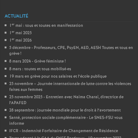
o
ACTUALITÉ
er
u
1
mai : tous et toutes en manifestation
er
1
mai 2025
er
1
mai 2026
r
5 décembre - Professeurs, CPE, PsyEN, AED, AESH Toutes et tous en
grève
!
s
8 mars 2024 - Grève féministe
!
8 mars : toutes et tous mobilisé
·
es
19 mars en grève pour nos salaires et l’école publique
25 novembre – Journée internationale de lutte contre les violences
faites aux femmes
25 novembre 2025 - Entretien avec Naïma Charaï, directrice de
l’APAFED
28 septembre : journée mondiale pour le droit à l’avortement
Santé, protection sociale complémentaire - Le SNES-FSU vous
informe
IFCR - Indemnité Forfaitaire de Changement de Résidence