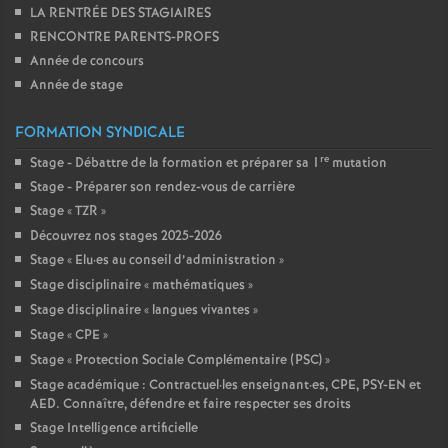
LA RENTRÉE DES STAGIAIRES
RENCONTRE PARENTS-PROFS
Année de concours
Année de stage
FORMATION SYNDICALE
re
Stage - Débattre de la formation et préparer sa 1
mutation
Stage - Préparer son rendez-vous de carrière
Stage «
TZR
»
Découvrez nos stages 2025-2026
Stage «
Elu
·
es au conseil d’administration
»
Stage disciplinaire «
mathématiques
»
Stage disciplinaire «
langues vivantes
»
Stage «
CPE
»
Stage «
Protection Sociale Complémentaire (PSC)
»
Stage académique : Contractuel
·
les enseignant
·
es, CPE, PSY-EN et
AED. Connaître, défendre et faire respecter ses droits
Stage Intelligence artificielle