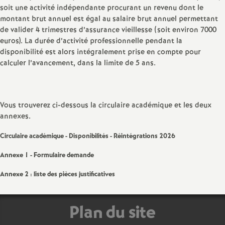
soit une activité indépendante procurant un revenu dont le
é
montant brut annuel est égal au salaire brut annuel permettant
de valider 4 trimestres d’assurance vieillesse (soit environ 7000
O
euros). La durée d’activité professionnelle pendant la
disponibilité est alors intégralement prise en compte pour
r
calculer l’avancement, dans la limite de 5 ans.
l
Vous trouverez ci-dessous la circulaire académique et les deux
é
annexes.
Circulaire académique - Disponibilités - Réintégrations 2026
a
Annexe 1 - Formulaire demande
n
Annexe 2 : liste des pièces justificatives
s
Plan du site
T