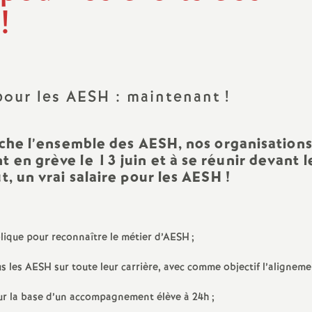
N
ash
!
a
Langues Vivantes
t
Education - Vie Scolaire
e pour les AESH : maintenant
!
i
o
uche l’ensemble des AESH, nos organisations
en grève le 13 juin et à se réunir devant l
t, un vrai salaire pour les AESH
!
n
a
blique pour reconnaître le métier d’AESH
;
l
les AESH sur toute leur carrière, avec comme objectif l’alignement
d
 sur la base d’un accompagnement élève à 24h
;