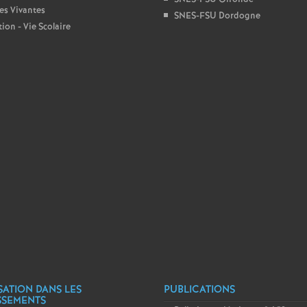
r
es Vivantes
SNES-FSU Dordogne
ion - Vie Scolaire
é
O
r
l
é
a
n
s
SATION DANS LES
PUBLICATIONS
SSEMENTS