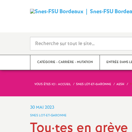
Snes-FSU Borde
CATÉGORIE - CARRIÈRE - MUTATION
ENTRÉE DANS L
VOUS ÊTES ICI :
ACCUEIL
SNES LOT-ET-GARONNE
AESH
T
Suivre sa carrière
Année de concour
Mutations
Année de stage
30 MAI 2023
SNES LOT-ET-GARONNE
Catégories
Tou·tes en grève 