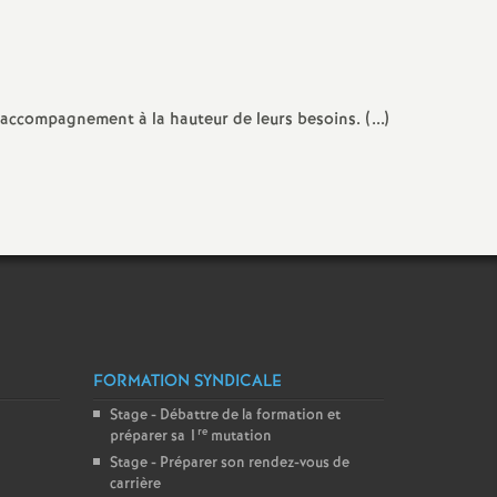
accompagnement à la hauteur de leurs besoins. (...)
FORMATION SYNDICALE
Stage - Débattre de la formation et
re
préparer sa 1
mutation
Stage - Préparer son rendez-vous de
carrière