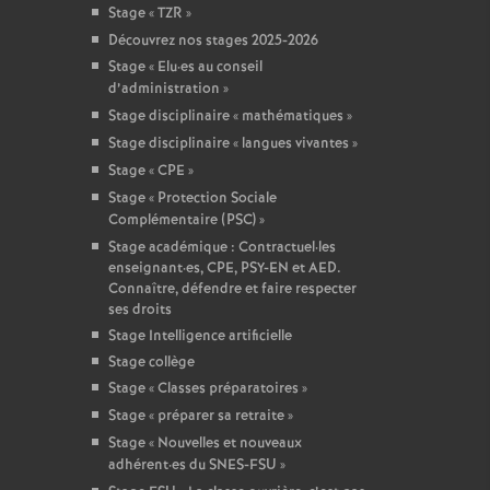
Stage «
TZR
»
Découvrez nos stages 2025-2026
Stage «
Elu
·
es au conseil
d’administration
»
Stage disciplinaire «
mathématiques
»
Stage disciplinaire «
langues vivantes
»
Stage «
CPE
»
Stage «
Protection Sociale
Complémentaire (PSC)
»
Stage académique : Contractuel
·
les
enseignant
·
es, CPE, PSY-EN et AED.
Connaître, défendre et faire respecter
ses droits
Stage Intelligence artificielle
Stage collège
Stage «
Classes préparatoires
»
Stage «
préparer sa retraite
»
Stage «
Nouvelles et nouveaux
adhérent
·
es du SNES-FSU
»