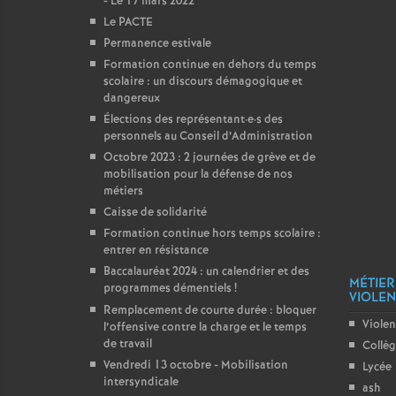
- Le 17 mars 2022
Le PACTE
Permanence estivale
Formation continue en dehors du temps
scolaire : un discours démagogique et
dangereux
Élections des représentant
·
e
·
s des
personnels au Conseil d’Administration
Octobre 2023 : 2 journées de grève et de
mobilisation pour la défense de nos
métiers
Caisse de solidarité
Formation continue hors temps scolaire :
entrer en résistance
Baccalauréat 2024 : un calendrier et des
MÉTIER
programmes démentiels
!
VIOLENC
Remplacement de courte durée : bloquer
Violen
l’offensive contre la charge et le temps
de travail
Collè
Vendredi 13 octobre - Mobilisation
Lycée
intersyndicale
ash