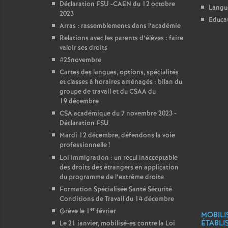
Déclaration FSU -CAEN du 12 octobre
Langu
2023
Educat
Arras : rassemblements dans l’académie
Relations avec les parents d’élèves : faire
valoir ses droits
#25novembre
Cartes des langues, options, spécialités
et classes à horaires aménagés : bilan du
groupe de travail et du CSAA du
19 décembre
CSA académique du 7 novembre 2023 -
Déclaration FSU
Mardi 12 décembre, défendons la voie
professionnelle
!
Loi immigration : un recul inacceptable
des droits des étrangers en application
du programme de l’extrême droite
Formation Spécialisée Santé Sécurité
Conditions de Travail du 14 décembre
er
Grève le 1
février
MOBILI
ÉTABLI
Le 21 janvier, mobilisé-es contre la Loi