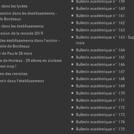
T
Bulletin académique n° 159
 dans les lycées
Bulletin académique n° 160
sation dans les établissements -
o
Bulletin académique n° 161
de Bordeaux
Bulletin académique n° 162
 dans les établissements
Bulletin académique n° 163
u
ation de la rentrée 2019
Bulletin académique n° 163 - S
des établissements dans l’action -
intra
r
mie de Bordeaux
Bulletin académique n° 164
 de Pau le 28 mars
Bulletin académique n° 165
e de Morlaas - 29 élèves en sixième
s
Bulletin académique n° 166
’est trop
!
Bulletin académique n° 167
e des retraites
Bulletin académique n° 168
enir dans l’établissement
Bulletin académique n° 169
Bulletin académique n° 170
Bulletin académique n° 171
Bulletin académique n° 172
Bulletin académique n° 173
Bulletin académique n° 174
Bulletin académique n° 175