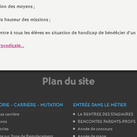
e
ation des moyens
;
s
 la hauteur des missions
;
e à tous les élèves en situation de handicap de bénéficier d’un 
E
rsyndicale...
n
s
Plan du site
e
i
RIE - CARRIÈRE - MUTATION
ENTRÉE DANS LE MÉTIER
g
 sa carrière
LA RENTRÉE DES STAGIAIRES
ions
RENCONTRE PARENTS-PROFS
n
ories
Année de concours
ire sur Zone de Remplacement
Année de stage