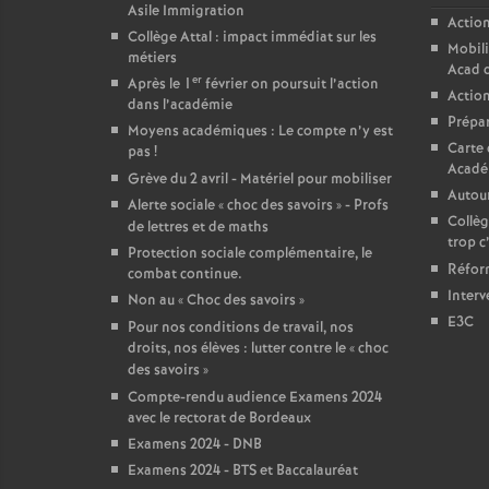
Asile Immigration
Action
Collège Attal : impact immédiat sur les
Mobili
métiers
Acad 
er
Après le 1
février on poursuit l’action
Action
dans l’académie
Prépar
Moyens académiques : Le compte n’y est
Carte 
pas
!
Acadé
Grève du 2 avril - Matériel pour mobiliser
Autour
Alerte sociale «
choc des savoirs
» - Profs
Collèg
de lettres et de maths
trop c
Protection sociale complémentaire, le
Réform
combat continue.
Interv
Non au «
Choc des savoirs
»
E3C
Pour nos conditions de travail, nos
droits, nos élèves : lutter contre le «
choc
des savoirs
»
Compte-rendu audience Examens 2024
avec le rectorat de Bordeaux
Examens 2024 - DNB
Examens 2024 - BTS et Baccalauréat