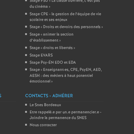
Stage FSU «
La classe ouvrière, c’est pas
du cinéma
»
Stage CPE - la gestion de l’équipe de vie
scolaire et ses enjeux
Stage «
Droits et devoirs des personnels
»
Stage «
animer la section
d’établissement
»
Stage «
droits et libertés
»
Stage EVARS
Stage Psy-ÉN EDO et EDA
Stage «
Enseignant
·
es, CPE, PsyEN, AED,
AESH : des métiers à haut potentiel
émotionnel
»
S
CONTACTS - ADHÉRER
Le Snes Bordeaux
Etre rappelé.e par un.e permanencier.e -
Joindre la permanence du SNES
Nous contacter