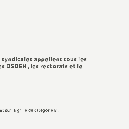
Facebook
Twitter
Addthis
email
 syndicales appellent tous les
es DSDEN, les rectorats et le
 sur la grille de catégorie B
;