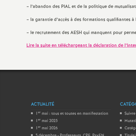
– l’abandon des PIAL et de la politique de mutualis
– la garantie d’accès à des formations qualifiantes à
– le recrutement des AESH qui manquent pour permettr
Lire la suite en téléchargeant la déclaration de l’Inte
ACTUALITÉ
CATÉGO
er
1
mai : tous et toutes en manifestation
Suivre
er
1
mai 2025
Mutat
er
1
mai 2026
Catég
5 décembre - Professeurs, CPE, PsyEN,
Titula