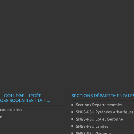
e
c
o
n
d
d
 - COLLÈGE - LYCÉE -
SECTIONS DÉPARTEMENTALE
ES SCOLAIRES - LV - ...
e
Sections Départementales
ces scolaires
SNES-FSU Pyrénées Atlantiques
g
ge
SNES-FSU Lot et Garonne
SNES-FSU Landes
SNES-FSU Gironde