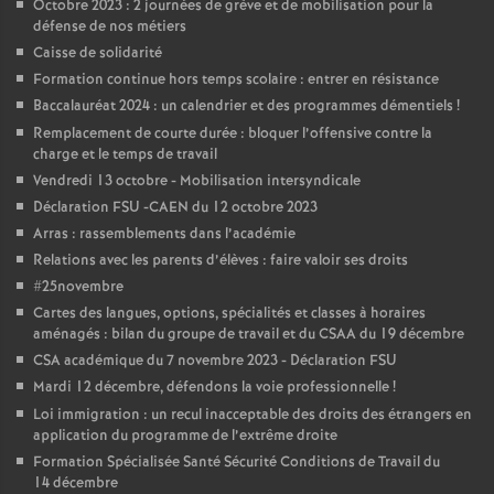
e
Octobre 2023 : 2 journées de grève et de mobilisation pour la
défense de nos métiers
Caisse de solidarité
m
Formation continue hors temps scolaire : entrer en résistance
Baccalauréat 2024 : un calendrier et des programmes démentiels
!
e
Remplacement de courte durée : bloquer l’offensive contre la
charge et le temps de travail
n
Vendredi 13 octobre - Mobilisation intersyndicale
Déclaration FSU -CAEN du 12 octobre 2023
t
Arras : rassemblements dans l’académie
Relations avec les parents d’élèves : faire valoir ses droits
s
#25novembre
Cartes des langues, options, spécialités et classes à horaires
aménagés : bilan du groupe de travail et du CSAA du 19 décembre
d
CSA académique du 7 novembre 2023 - Déclaration FSU
Mardi 12 décembre, défendons la voie professionnelle
!
e
Loi immigration : un recul inacceptable des droits des étrangers en
application du programme de l’extrême droite
S
Formation Spécialisée Santé Sécurité Conditions de Travail du
14 décembre