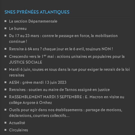
SNES PYRÉNÉES ATLANTIQUES
La section Départementale
Le bureau
Du 17 au 23 mars : contre le passage en force, la mobilisation
continue
!
Retraite à 64 ans
? chaque jour et le 6 avril, toujours NON
!
er
Crescendo vers le 1
mai : actions unitaires et populaires pour la
JUSTICE SOCIALE
Mardi 6 juin, toutes et tous dans la rue pour exiger le retrait de la loi
retraites
AESH : grève mardi 13 juin 2023
Retraites : soutien au maire de Tarnos assigné en justice
RASSEMBLEMENT MARDI 5 SEPTEMBRE : E. Macron en visite au
collège Argote à Orthez
Outils pour agir dans nos établissements : partage de motions,
déclarations, courriers collectifs...
Actualité
Circulaires