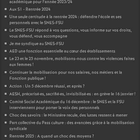
académique pour l’année 2023/24
é
Aux S1 - Rentrée 2024
Une seule certitude à la rentrée 2024 : défendre l’école et ses
O
personnels avec le SNES-FSU
Le SNES-FSU répond à vos questions, vous informe sur vos droits,
vous défend, vous accompagne
r
Je me syndique au SNES-FSU
AED une fonction essentielle au cœur des établissements
l
Le 23 et le 25 novembre, mobilisons-nous contre les violences faites
aux femmes
!
é
Continuer la mobilisation pour nos salaires, nos métiers et la
Fonction publique
!
a
Action : Un 5 décembre réussi, et après
?
AESH, précarisé
·
es, sacrifié
·
es, invisibilisé
·
es : en grève le 16 janvier
!
Comité Social Académique du 16 décembre : le SNES et la FSU
n
interviennent pour porter la voix des personnels
Choc des savoirs : le Ministère recule, des luttes restent à mener
s
Part collective du Pass culture : des avancées grâce à la mobilisation
syndicale
T
Rentrée 2025 : A quand un choc des moyens
?