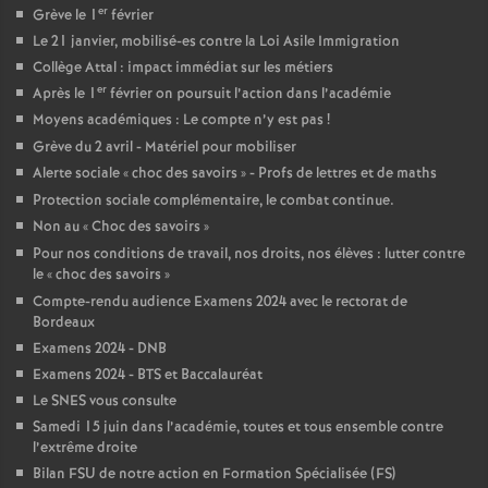
e
er
Grève le 1
février
Le 21 janvier, mobilisé-es contre la Loi Asile Immigration
c
Collège Attal : impact immédiat sur les métiers
er
Après le 1
février on poursuit l’action dans l’académie
Moyens académiques : Le compte n’y est pas
!
o
Grève du 2 avril - Matériel pour mobiliser
Alerte sociale «
choc des savoirs
» - Profs de lettres et de maths
n
Protection sociale complémentaire, le combat continue.
Non au «
Choc des savoirs
»
d
Pour nos conditions de travail, nos droits, nos élèves : lutter contre
le «
choc des savoirs
»
d
Compte-rendu audience Examens 2024 avec le rectorat de
Bordeaux
e
Examens 2024 - DNB
Examens 2024 - BTS et Baccalauréat
g
Le SNES vous consulte
Samedi 15 juin dans l’académie, toutes et tous ensemble contre
l’extrême droite
r
Bilan FSU de notre action en Formation Spécialisée (FS)