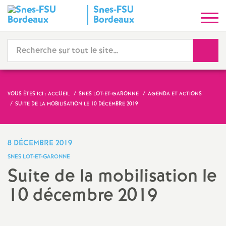
Snes-FSU
S
Bordeaux
y
Reche
n
d
VOUS ÊTES ICI :
ACCUEIL
SNES LOT-ET-GARONNE
AGENDA ET ACTIONS
SUITE DE LA MOBILISATION LE 10 DÉCEMBRE 2019
i
c
8 DÉCEMBRE 2019
SNES LOT-ET-GARONNE
a
Suite de la mobilisation le
10 décembre 2019
t
N
Partager
Partager
Partager
Imprimer
Envoyer
l'article
l'article
l'article
l'article
l'article