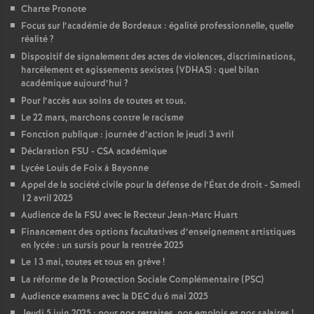
Charte Pronote
o
Focus sur l’académie de Bordeaux : égalité professionnelle, quelle
réalité
?
Dispositif de signalement des actes de violences, discriminations,
u
harcèlement et agissements sexistes (VDHAS) : quel bilan
académique aujourd’hui
?
r
Pour l’accès aux soins de toutes et tous.
Le 22 mars, marchons contre le racisme
s
Fonction publique : journée d’action le jeudi 3 avril
Déclaration FSU - CSA académique
Lycée Louis de Foix à Bayonne
Appel de la société civile pour la défense de l’État de droit - Samedi
12 avril 2025
Audience de la FSU avec le Recteur Jean-Marc Huart
Financement des options facultatives d’enseignement artistiques
en lycée : un sursis pour la rentrée 2025
Le 13 mai, toutes et tous en grève
!
La réforme de la Protection Sociale Complémentaire (PSC)
Audience examens avec la DEC du 6 mai 2025
Jeudi 5 juin 2025 : pour nos retraites, nos emplois et nos salaires
!