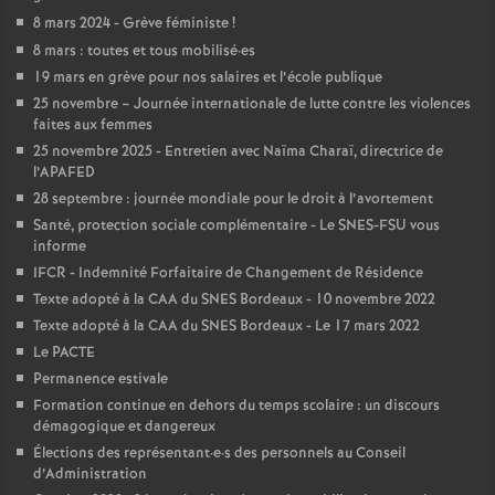
e
8 mars 2024 - Grève féministe
!
s
8 mars : toutes et tous mobilisé
·
es
19 mars en grève pour nos salaires et l’école publique
E
25 novembre – Journée internationale de lutte contre les violences
faites aux femmes
25 novembre 2025 - Entretien avec Naïma Charaï, directrice de
n
l’APAFED
28 septembre : journée mondiale pour le droit à l’avortement
s
Santé, protection sociale complémentaire - Le SNES-FSU vous
informe
e
IFCR - Indemnité Forfaitaire de Changement de Résidence
Texte adopté à la CAA du SNES Bordeaux - 10 novembre 2022
i
Texte adopté à la CAA du SNES Bordeaux - Le 17 mars 2022
Le PACTE
Permanence estivale
g
Formation continue en dehors du temps scolaire : un discours
démagogique et dangereux
n
Élections des représentant
·
e
·
s des personnels au Conseil
d’Administration