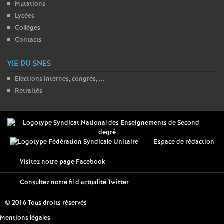
Mutations
Lycées
Collèges
Contacts
VIE DU SNES
Elections internes, congrés, ...
Retraités
Espace de rédaction
Visitez notre page Facebook
Consultez notre fil d'actualité Twitter
© 2016 Tous droits réservés
Mentions légales