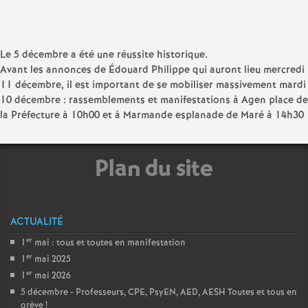
sur
sur
via
par
a
Facebook
Twitter
Addthis
email
Le 5 décembre a été une réussite historique.
t
Avant les annonces de Édouard Philippe qui auront lieu mercredi
11 décembre, il est important de se mobiliser massivement mardi
i
10 décembre : rassemblements et manifestations à Agen place de
la Préfecture à 10h00 et à Marmande esplanade de Maré à 14h30
o
Plan du site
n
a
ACTUALITÉ
l
er
1
mai : tous et toutes en manifestation
er
1
mai 2025
d
er
1
mai 2026
5 décembre - Professeurs, CPE, PsyEN, AED, AESH Toutes et tous en
grève
!