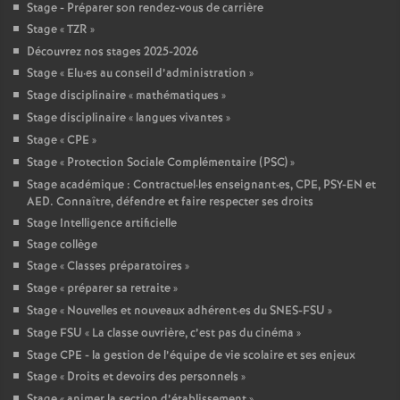
Stage - Préparer son rendez-vous de carrière
Stage «
TZR
»
Découvrez nos stages 2025-2026
Stage «
Elu
·
es au conseil d’administration
»
Stage disciplinaire «
mathématiques
»
Stage disciplinaire «
langues vivantes
»
Stage «
CPE
»
Stage «
Protection Sociale Complémentaire (PSC)
»
Stage académique : Contractuel
·
les enseignant
·
es, CPE, PSY-EN et
AED. Connaître, défendre et faire respecter ses droits
Stage Intelligence artificielle
Stage collège
Stage «
Classes préparatoires
»
Stage «
préparer sa retraite
»
Stage «
Nouvelles et nouveaux adhérent
·
es du SNES-FSU
»
Stage FSU «
La classe ouvrière, c’est pas du cinéma
»
Stage CPE - la gestion de l’équipe de vie scolaire et ses enjeux
Stage «
Droits et devoirs des personnels
»
Stage «
animer la section d’établissement
»