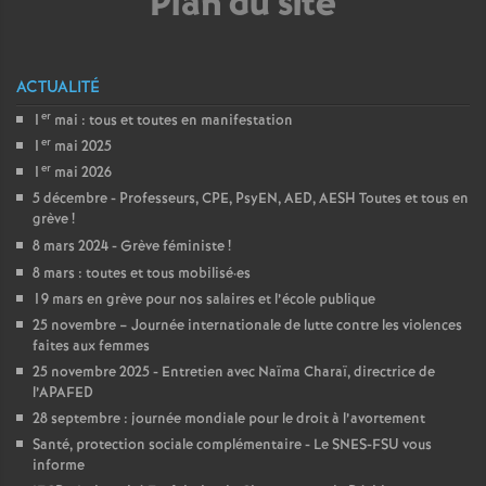
e
Plan du site
s
ACTUALITÉ
E
er
1
mai : tous et toutes en manifestation
er
1
mai 2025
n
er
1
mai 2026
5 décembre - Professeurs, CPE, PsyEN, AED, AESH Toutes et tous en
s
grève
!
8 mars 2024 - Grève féministe
!
e
8 mars : toutes et tous mobilisé
·
es
19 mars en grève pour nos salaires et l’école publique
i
25 novembre – Journée internationale de lutte contre les violences
faites aux femmes
25 novembre 2025 - Entretien avec Naïma Charaï, directrice de
g
l’APAFED
28 septembre : journée mondiale pour le droit à l’avortement
n
Santé, protection sociale complémentaire - Le SNES-FSU vous
informe