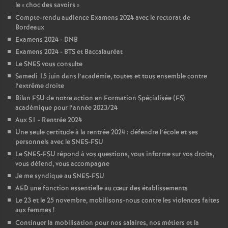
le «
choc des savoirs
»
é
Compte-rendu audience Examens 2024 avec le rectorat de
Bordeaux
O
Examens 2024 - DNB
Examens 2024 - BTS et Baccalauréat
r
Le SNES vous consulte
Samedi 15 juin dans l’académie, toutes et tous ensemble contre
l’extrême droite
l
Bilan FSU de notre action en Formation Spécialisée (FS)
académique pour l’année 2023/24
é
Aux S1 - Rentrée 2024
Une seule certitude à la rentrée 2024 : défendre l’école et ses
a
personnels avec le SNES-FSU
Le SNES-FSU répond à vos questions, vous informe sur vos droits,
vous défend, vous accompagne
n
Je me syndique au SNES-FSU
AED une fonction essentielle au cœur des établissements
s
Le 23 et le 25 novembre, mobilisons-nous contre les violences faites
aux femmes
!
T
Continuer la mobilisation pour nos salaires, nos métiers et la