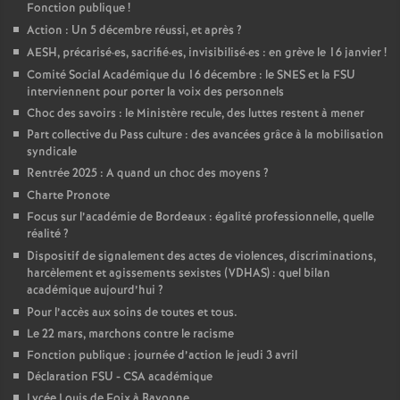
Fonction publique
!
o
Action : Un 5 décembre réussi, et après
?
AESH, précarisé
·
es, sacrifié
·
es, invisibilisé
·
es : en grève le 16 janvier
!
u
Comité Social Académique du 16 décembre : le SNES et la FSU
interviennent pour porter la voix des personnels
Choc des savoirs : le Ministère recule, des luttes restent à mener
r
Part collective du Pass culture : des avancées grâce à la mobilisation
syndicale
s
Rentrée 2025 : A quand un choc des moyens
?
Charte Pronote
Focus sur l’académie de Bordeaux : égalité professionnelle, quelle
réalité
?
Dispositif de signalement des actes de violences, discriminations,
harcèlement et agissements sexistes (VDHAS) : quel bilan
académique aujourd’hui
?
Pour l’accès aux soins de toutes et tous.
Le 22 mars, marchons contre le racisme
Fonction publique : journée d’action le jeudi 3 avril
Déclaration FSU - CSA académique
Lycée Louis de Foix à Bayonne