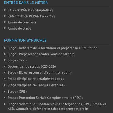
ENTRÉE DANS LE MÉTIER
LA RENTRÉE DES STAGIAIRES
RENCONTRE PARENTS-PROFS
Année de concours
Année de stage
FORMATION SYNDICALE
re
Stage - Débattre de la formation et préparer sa 1
mutation
Stage - Préparer son rendez-vous de carrière
Stage «
TZR
»
Découvrez nos stages 2025-2026
Stage «
Elu
·
es au conseil d’administration
»
Stage disciplinaire «
mathématiques
»
Stage disciplinaire «
langues vivantes
»
Stage «
CPE
»
Stage «
Protection Sociale Complémentaire (PSC)
»
Stage académique : Contractuel
·
les enseignant
·
es, CPE, PSY-EN et
AED. Connaître, défendre et faire respecter ses droits