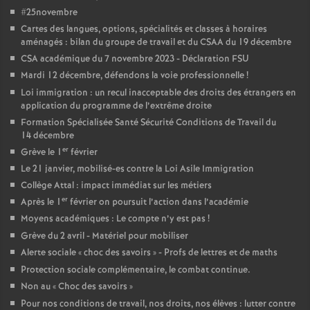
e
#25novembre
Cartes des langues, options, spécialités et classes à horaires
c
aménagés : bilan du groupe de travail et du CSAA du 19 décembre
CSA académique du 7 novembre 2023 - Déclaration FSU
Mardi 12 décembre, défendons la voie professionnelle
!
o
Loi immigration : un recul inacceptable des droits des étrangers en
application du programme de l’extrême droite
n
Formation Spécialisée Santé Sécurité Conditions de Travail du
14 décembre
d
er
Grève le 1
février
Le 21 janvier, mobilisé-es contre la Loi Asile Immigration
d
Collège Attal : impact immédiat sur les métiers
er
Après le 1
février on poursuit l’action dans l’académie
e
Moyens académiques : Le compte n’y est pas
!
Grève du 2 avril - Matériel pour mobiliser
Alerte sociale «
choc des savoirs
» - Profs de lettres et de maths
g
Protection sociale complémentaire, le combat continue.
Non au «
Choc des savoirs
»
r
Pour nos conditions de travail, nos droits, nos élèves : lutter contre