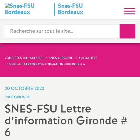
Snes-FSU
S
Bordeaux
y
Reche
n
d
VOUS ÊTES ICI :
ACCUEIL
SNES GIRONDE
ACTUALITÉS
SNES-FSU LETTRE D’INFORMATION GIRONDE # 6
i
c
20 OCTOBRE 2023
SNES GIRONDE
a
SNES-FSU Lettre
d’information Gironde #
t
6
N