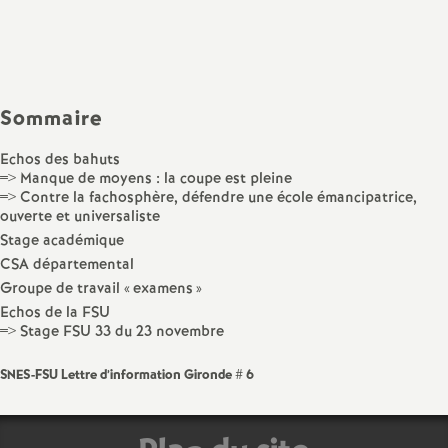
Partager
Partager
Partager
Imprimer
Envoyer
a
l'article
l'article
l'article
l'article
l'article
sur
sur
via
par
Facebook
Twitter
Addthis
email
t
Sommaire
i
Echos des bahuts
=> Manque de moyens : la coupe est pleine
o
=> Contre la fachosphère, défendre une école émancipatrice,
ouverte et universaliste
n
Stage académique
CSA départemental
a
Groupe de travail «
examens
»
Echos de la FSU
=> Stage FSU 33 du 23 novembre
l
SNES-FSU Lettre d’information Gironde # 6
d