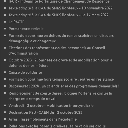
e
IFCR - Indemnité Forfaitaire de Changement de Résidence
Texte adopté à la CAA du SNES Bordeaux - 10 novembre 2022
m
Texte adopté à la CAA du SNES Bordeaux - Le 17 mars 2022
Le PACTE
e
Permanence estivale
Formation continue en dehors du temps scolaire : un discours
démagogique et dangereux
n
Élections des représentant
·
e
·
s des personnels au Conseil
d’Administration
t
Octobre 2023 : 2 journées de grève et de mobilisation pour la
défense de nos métiers
s
Caisse de solidarité
Formation continue hors temps scolaire : entrer en résistance
Baccalauréat 2024 : un calendrier et des programmes démentiels
!
d
Remplacement de courte durée : bloquer l’offensive contre la
charge et le temps de travail
e
Vendredi 13 octobre - Mobilisation intersyndicale
Déclaration FSU -CAEN du 12 octobre 2023
S
Arras : rassemblements dans l’académie
Relations avec les parents d’élèves : faire valoir ses droits