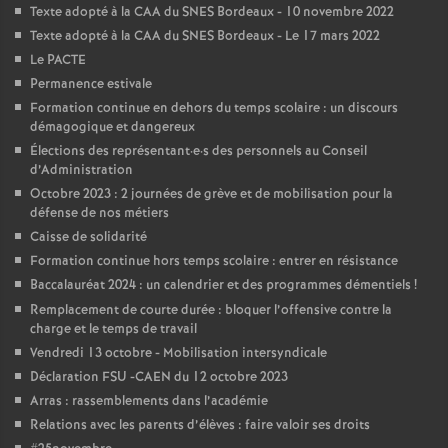
e
Texte adopté à la CAA du SNES Bordeaux - 10 novembre 2022
Texte adopté à la CAA du SNES Bordeaux - Le 17 mars 2022
m
Le PACTE
Permanence estivale
e
Formation continue en dehors du temps scolaire : un discours
démagogique et dangereux
Élections des représentant
·
e
·
s des personnels au Conseil
n
d’Administration
Octobre 2023 : 2 journées de grève et de mobilisation pour la
t
défense de nos métiers
Caisse de solidarité
s
Formation continue hors temps scolaire : entrer en résistance
Baccalauréat 2024 : un calendrier et des programmes démentiels
!
d
Remplacement de courte durée : bloquer l’offensive contre la
charge et le temps de travail
Vendredi 13 octobre - Mobilisation intersyndicale
e
Déclaration FSU -CAEN du 12 octobre 2023
Arras : rassemblements dans l’académie
S
Relations avec les parents d’élèves : faire valoir ses droits