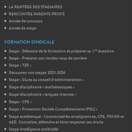
LA RENTRÉE DES STAGIAIRES
RENCONTRE PARENTS-PROFS
Année de concours
Année de stage
FORMATION SYNDICALE
re
Stage - Débattre de la formation et préparer sa 1
mutation
Stage - Préparer son rendez-vous de carrière
Stage «
TZR
»
Découvrez nos stages 2025-2026
Stage «
Elu
·
es au conseil d’administration
»
Stage disciplinaire «
mathématiques
»
Stage disciplinaire «
langues vivantes
»
Stage «
CPE
»
Stage «
Protection Sociale Complémentaire (PSC)
»
Stage académique : Contractuel
·
les enseignant
·
es, CPE, PSY-EN et
AED. Connaître, défendre et faire respecter ses droits
Stage Intelligence artificielle