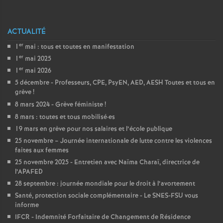
e
s
ACTUALITÉ
E
er
1
mai : tous et toutes en manifestation
er
1
mai 2025
er
n
1
mai 2026
5 décembre - Professeurs, CPE, PsyEN, AED, AESH Toutes et tous en
grève
!
s
8 mars 2024 - Grève féministe
!
8 mars : toutes et tous mobilisé
·
es
e
19 mars en grève pour nos salaires et l’école publique
25 novembre – Journée internationale de lutte contre les violences
i
faites aux femmes
25 novembre 2025 - Entretien avec Naïma Charaï, directrice de
g
l’APAFED
28 septembre : journée mondiale pour le droit à l’avortement
Santé, protection sociale complémentaire - Le SNES-FSU vous
n
informe
IFCR - Indemnité Forfaitaire de Changement de Résidence