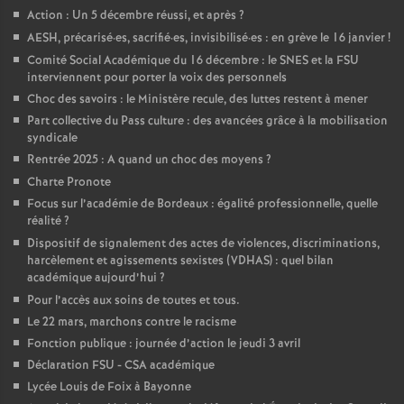
Action : Un 5 décembre réussi, et après
?
o
AESH, précarisé
·
es, sacrifié
·
es, invisibilisé
·
es : en grève le 16 janvier
!
Comité Social Académique du 16 décembre : le SNES et la FSU
u
interviennent pour porter la voix des personnels
Choc des savoirs : le Ministère recule, des luttes restent à mener
r
Part collective du Pass culture : des avancées grâce à la mobilisation
syndicale
Rentrée 2025 : A quand un choc des moyens
?
s
Charte Pronote
Focus sur l’académie de Bordeaux : égalité professionnelle, quelle
réalité
?
Dispositif de signalement des actes de violences, discriminations,
harcèlement et agissements sexistes (VDHAS) : quel bilan
académique aujourd’hui
?
Pour l’accès aux soins de toutes et tous.
Le 22 mars, marchons contre le racisme
Fonction publique : journée d’action le jeudi 3 avril
Déclaration FSU - CSA académique
Lycée Louis de Foix à Bayonne