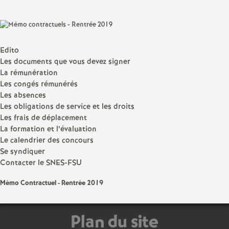
sur
sur
via
par
a
Facebook
Twitter
Addthis
email
t
Edito
Les documents que vous devez signer
i
La rémunération
Les congés rémunérés
o
Les absences
Les obligations de service et les droits
Les frais de déplacement
n
La formation et l’évaluation
Le calendrier des concours
a
Se syndiquer
Contacter le SNES-FSU
l
Mémo Contractuel - Rentrée 2019
d
Plan du site