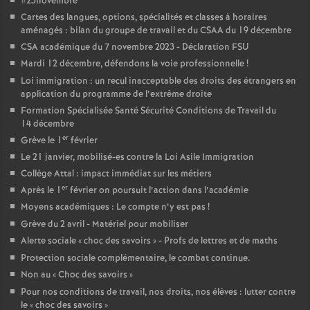
#25novembre
e
Cartes des langues, options, spécialités et classes à horaires
aménagés : bilan du groupe de travail et du CSAA du 19 décembre
c
CSA académique du 7 novembre 2023 - Déclaration FSU
Mardi 12 décembre, défendons la voie professionnelle
!
o
Loi immigration : un recul inacceptable des droits des étrangers en
application du programme de l’extrême droite
Formation Spécialisée Santé Sécurité Conditions de Travail du
n
14 décembre
er
Grève le 1
février
d
Le 21 janvier, mobilisé-es contre la Loi Asile Immigration
Collège Attal : impact immédiat sur les métiers
d
er
Après le 1
février on poursuit l’action dans l’académie
Moyens académiques : Le compte n’y est pas
!
e
Grève du 2 avril - Matériel pour mobiliser
Alerte sociale «
choc des savoirs
» - Profs de lettres et de maths
g
Protection sociale complémentaire, le combat continue.
Non au «
Choc des savoirs
»
r
Pour nos conditions de travail, nos droits, nos élèves : lutter contre
le «
choc des savoirs
»