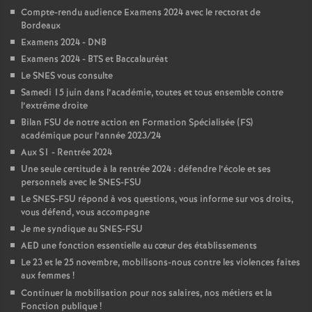
Compte-rendu audience Examens 2024 avec le rectorat de
é
Bordeaux
Examens 2024 - DNB
O
Examens 2024 - BTS et Baccalauréat
Le SNES vous consulte
r
Samedi 15 juin dans l’académie, toutes et tous ensemble contre
l’extrême droite
l
Bilan FSU de notre action en Formation Spécialisée (FS)
académique pour l’année 2023/24
Aux S1 - Rentrée 2024
é
Une seule certitude à la rentrée 2024 : défendre l’école et ses
personnels avec le SNES-FSU
a
Le SNES-FSU répond à vos questions, vous informe sur vos droits,
vous défend, vous accompagne
n
Je me syndique au SNES-FSU
AED une fonction essentielle au cœur des établissements
Le 23 et le 25 novembre, mobilisons-nous contre les violences faites
s
aux femmes
!
Continuer la mobilisation pour nos salaires, nos métiers et la
T
Fonction publique
!