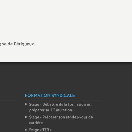
Facebook
Twitter
Addthis
email
gne de Périgueux.
FORMATION SYNDICALE
Stage - Débattre de la formation et
re
préparer sa 1
mutation
Stage - Préparer son rendez-vous de
carrière
Stage «
TZR
»