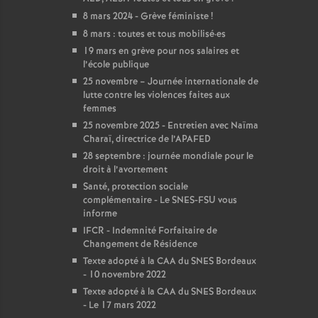
8 mars 2024 - Grève féministe
!
8 mars : toutes et tous mobilisé
·
es
19 mars en grève pour nos salaires et
l’école publique
25 novembre – Journée internationale de
lutte contre les violences faites aux
femmes
25 novembre 2025 - Entretien avec Naïma
Charaï, directrice de l’APAFED
28 septembre : journée mondiale pour le
droit à l’avortement
Santé, protection sociale
complémentaire - Le SNES-FSU vous
informe
IFCR - Indemnité Forfaitaire de
Changement de Résidence
Texte adopté à la CAA du SNES Bordeaux
- 10 novembre 2022
Texte adopté à la CAA du SNES Bordeaux
- Le 17 mars 2022