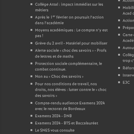
Action
Collège Attal : impact immédiat sur les
Mobili
métiers
Acad 
er
Après le 1
février on poursuit l’action
Action
dans l’académie
Prépar
Moyens académiques : Le compte n’y est
Carte 
pas
!
Acadé
Grève du 2 avril - Matériel pour mobiliser
Autour
Alerte sociale «
choc des savoirs
» - Profs
Collèg
de lettres et de maths
trop c
Protection sociale complémentaire, le
Réform
combat continue.
Interv
Non au «
Choc des savoirs
»
E3C
Pour nos conditions de travail, nos
droits, nos élèves : lutter contre le «
choc
des savoirs
»
Compte-rendu audience Examens 2024
avec le rectorat de Bordeaux
Examens 2024 - DNB
Examens 2024 - BTS et Baccalauréat
Le SNES vous consulte