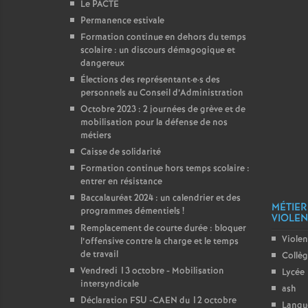
Le PACTE
Permanence estivale
Formation continue en dehors du temps
scolaire : un discours démagogique et
dangereux
Élections des représentant
·
e
·
s des
personnels au Conseil d’Administration
Octobre 2023 : 2 journées de grève et de
mobilisation pour la défense de nos
métiers
Caisse de solidarité
Formation continue hors temps scolaire :
entrer en résistance
Baccalauréat 2024 : un calendrier et des
MÉTIER
programmes démentiels
!
VIOLENC
Remplacement de courte durée : bloquer
Violen
l’offensive contre la charge et le temps
de travail
Collè
Vendredi 13 octobre - Mobilisation
Lycée
intersyndicale
ash
Déclaration FSU -CAEN du 12 octobre
Langu