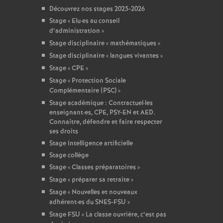
Découvrez nos stages 2025-2026
Stage «
Elu
·
es au conseil
d’administration
»
Stage disciplinaire «
mathématiques
»
Stage disciplinaire «
langues vivantes
»
Stage «
CPE
»
Stage «
Protection Sociale
Complémentaire (PSC)
»
Stage académique : Contractuel
·
les
enseignant
·
es, CPE, PSY-EN et AED.
Connaître, défendre et faire respecter
ses droits
Stage Intelligence artificielle
Stage collège
Stage «
Classes préparatoires
»
Stage «
préparer sa retraite
»
Stage «
Nouvelles et nouveaux
adhérent
·
es du SNES-FSU
»
Stage FSU «
La classe ouvrière, c’est pas