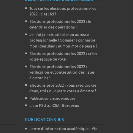
Tout sur les élections professionnelles
2022 : c’est ici
!
Elections professionnelles 2022 : le
calendrier des opérations
!
Je n’ai jamais utilisé mon adresse
professionnelle
! Comment connaître
mon identifiant et mon mot de passe
?
Elections professionnelles 2022 : créez
votre espace de vote
!
Elections professionnelles 2022 :
vérification et contestation des listes
électorales
!
Elections pros 2022 : vous avez tou
·
tes
deux, trois ou quatre votes à émettre
!
Publications académiques
Liste FSU au CSA -Bordeaux
PUBLICATIONS-BIS
Lettre d’information académique - Vie