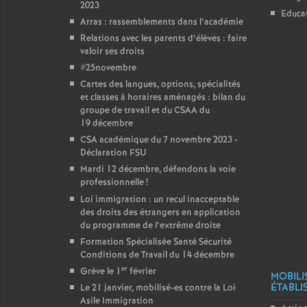
2023
Educat
Arras : rassemblements dans l’académie
Relations avec les parents d’élèves : faire
valoir ses droits
#25novembre
Cartes des langues, options, spécialités
et classes à horaires aménagés : bilan du
groupe de travail et du CSAA du
19 décembre
CSA académique du 7 novembre 2023 -
Déclaration FSU
Mardi 12 décembre, défendons la voie
professionnelle
!
Loi immigration : un recul inacceptable
des droits des étrangers en application
du programme de l’extrême droite
Formation Spécialisée Santé Sécurité
Conditions de Travail du 14 décembre
er
Grève le 1
février
MOBILI
ÉTABLI
Le 21 janvier, mobilisé-es contre la Loi
Asile Immigration