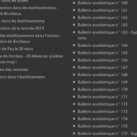
r
 dans les lycées
Bulletin académique n° 160
sation dans les établissements -
Bulletin académique n° 161
é
de Bordeaux
Bulletin académique n° 162
 dans les établissements
Bulletin académique n° 163
O
ation de la rentrée 2019
Bulletin académique n° 163 - S
des établissements dans l’action -
intra
mie de Bordeaux
r
Bulletin académique n° 164
 de Pau le 28 mars
Bulletin académique n° 165
e de Morlaas - 29 élèves en sixième
l
Bulletin académique n° 166
’est trop
!
Bulletin académique n° 167
e des retraites
é
Bulletin académique n° 168
enir dans l’établissement
Bulletin académique n° 169
Bulletin académique n° 170
a
Bulletin académique n° 171
Bulletin académique n° 172
n
Bulletin académique n° 173
Bulletin académique n° 174
s
Bulletin académique n° 175
Bulletin académique n° 175 - S