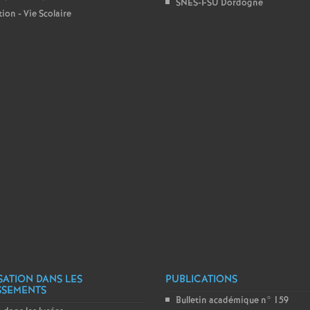
SNES-FSU Dordogne
ion - Vie Scolaire
e
c
o
n
d
d
e
g
SATION DANS LES
PUBLICATIONS
SSEMENTS
Bulletin académique n° 159