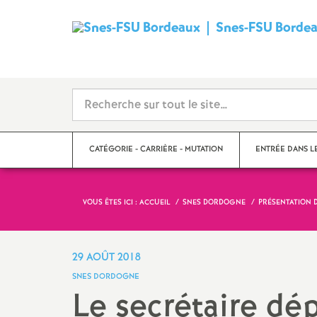
Snes-FSU Borde
CATÉGORIE - CARRIÈRE - MUTATION
ENTRÉE DANS L
VOUS ÊTES ICI :
ACCUEIL
SNES DORDOGNE
PRÉSENTATION 
Suivre sa carrière
Année de concour
Mutations
Année de stage
29 AOÛT 2018
SNES DORDOGNE
Catégories
Le secrétaire dé