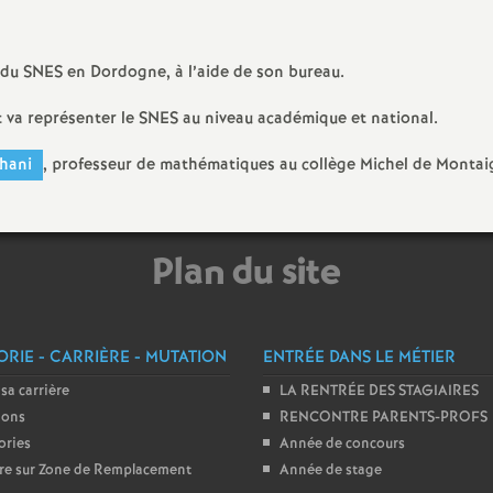
N
ash
a
Langues Vivantes
 du SNES en Dordogne, à l’aide de son bureau.
t
t va représenter le SNES au niveau académique et national.
Education - Vie Scolaire
hani
, professeur de mathématiques au collège Michel de Montai
i
o
Plan du site
n
a
RIE - CARRIÈRE - MUTATION
ENTRÉE DANS LE MÉTIER
l
 sa carrière
LA RENTRÉE DES STAGIAIRES
ions
RENCONTRE PARENTS-PROFS
ories
Année de concours
d
ire sur Zone de Remplacement
Année de stage