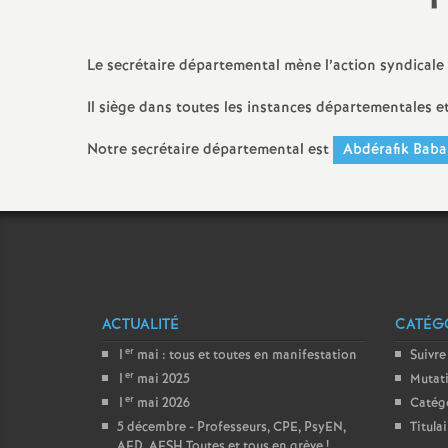
Titulaire sur Zone de
Remplacement
Le secrétaire départemental mène l’action syndicale
Il siège dans toutes les instances départementales e
Notre secrétaire départemental est
Abdérafik Baba
ACTUALITÉ
CATÉGO
er
1
mai : tous et toutes en manifestation
Suivre
er
1
mai 2025
Mutat
er
1
mai 2026
Catég
5 décembre - Professeurs, CPE, PsyEN,
Titula
AED, AESH Toutes et tous en grève
!