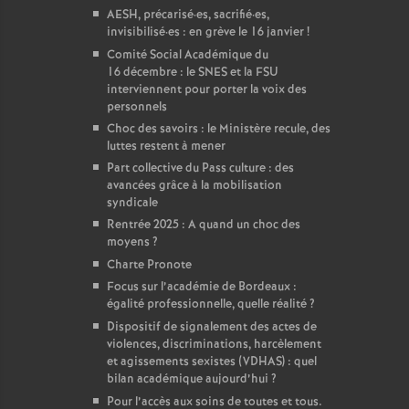
AESH, précarisé
·
es, sacrifié
·
es,
invisibilisé
·
es : en grève le 16 janvier
!
Comité Social Académique du
16 décembre : le SNES et la FSU
interviennent pour porter la voix des
personnels
Choc des savoirs : le Ministère recule, des
luttes restent à mener
Part collective du Pass culture : des
avancées grâce à la mobilisation
syndicale
Rentrée 2025 : A quand un choc des
moyens
?
Charte Pronote
Focus sur l’académie de Bordeaux :
égalité professionnelle, quelle réalité
?
Dispositif de signalement des actes de
violences, discriminations, harcèlement
et agissements sexistes (VDHAS) : quel
bilan académique aujourd’hui
?
Pour l’accès aux soins de toutes et tous.