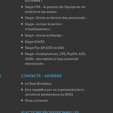
du cinéma
»
Stage CPE - la gestion de l’équipe de vie
scolaire et ses enjeux
Stage «
Droits et devoirs des personnels
»
Stage «
animer la section
d’établissement
»
Stage «
droits et libertés
»
Stage EVARS
Stage Psy-ÉN EDO et EDA
Stage «
Enseignant
·
es, CPE, PsyEN, AED,
AESH : des métiers à haut potentiel
émotionnel
»
S
CONTACTS - ADHÉRER
Le Snes Bordeaux
Etre rappelé.e par un.e permanencier.e -
Joindre la permanence du SNES
Nous contacter
ELECTIONS PROFESSIONNELLES