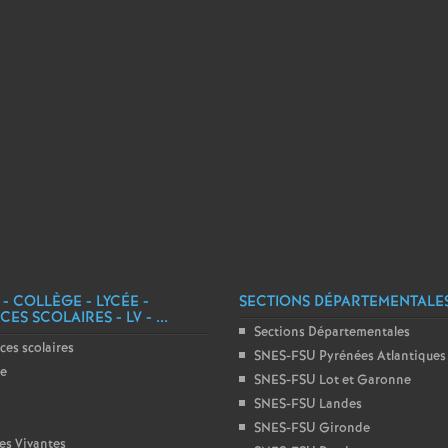
e
m
e
n
t
s
 - COLLÈGE - LYCÉE -
SECTIONS DÉPARTEMENTALE
ES SCOLAIRES - LV - ...
d
Sections Départementales
ces scolaires
SNES-FSU Pyrénées Atlantiques
ge
e
SNES-FSU Lot et Garonne
SNES-FSU Landes
S
SNES-FSU Gironde
es Vivantes