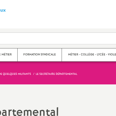
aux
S
y
n
d
E MÉTIER
FORMATION SYNDICALE
MÉTIER - COLLÈGE - LYCÉE - VIOLE
i
DE QUELQUES MILITANTS
LE SECRÉTAIRE DÉPARTEMENTAL
c
s
Violences scolaires
a
Collège
t
Lycée
partemental