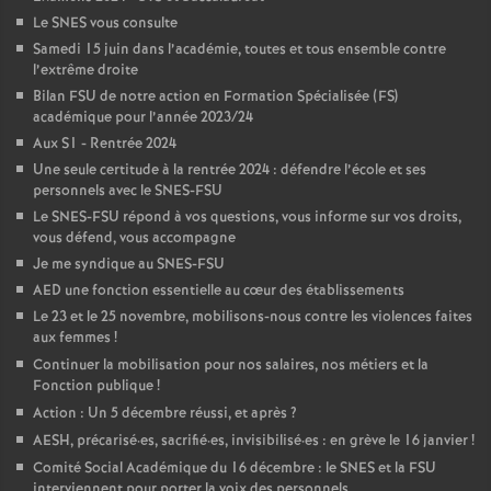
Le SNES vous consulte
Samedi 15 juin dans l’académie, toutes et tous ensemble contre
l’extrême droite
Bilan FSU de notre action en Formation Spécialisée (FS)
académique pour l’année 2023/24
Aux S1 - Rentrée 2024
Une seule certitude à la rentrée 2024 : défendre l’école et ses
personnels avec le SNES-FSU
Le SNES-FSU répond à vos questions, vous informe sur vos droits,
vous défend, vous accompagne
Je me syndique au SNES-FSU
AED une fonction essentielle au cœur des établissements
Le 23 et le 25 novembre, mobilisons-nous contre les violences faites
aux femmes
!
Continuer la mobilisation pour nos salaires, nos métiers et la
Fonction publique
!
Action : Un 5 décembre réussi, et après
?
AESH, précarisé
·
es, sacrifié
·
es, invisibilisé
·
es : en grève le 16 janvier
!
Comité Social Académique du 16 décembre : le SNES et la FSU
interviennent pour porter la voix des personnels