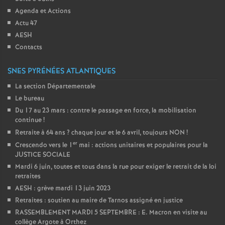
Agenda et Actions
Actu 47
AESH
Contacts
SNES PYRÉNÉES ATLANTIQUES
La section Départementale
Le bureau
Du 17 au 23 mars : contre le passage en force, la mobilisation
continue
!
Retraite à 64 ans
? chaque jour et le 6 avril, toujours NON
!
er
Crescendo vers le 1
mai : actions unitaires et populaires pour la
JUSTICE SOCIALE
Mardi 6 juin, toutes et tous dans la rue pour exiger le retrait de la loi
retraites
AESH : grève mardi 13 juin 2023
Retraites : soutien au maire de Tarnos assigné en justice
RASSEMBLEMENT MARDI 5 SEPTEMBRE : E. Macron en visite au
collège Argote à Orthez