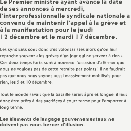
e
Le Premier ministre ayant avancé la date
de ses annonces à mercredi,
s
l’interprofessionnelle syndicale nationale a
convenu de maintenir l’appel à la grève et
E
à la manifestation pour le jeudi
12 décembre et le mardi 17 décembre.
n
Les syndicats sont donc très volontaristes alors qu’on leur
reproche souvent «
les grèves d’un jour qui ne servent à rien
».
s
Ces deux temps forts sont à nouveau l’occasion d’affirmer que
nous ne voulons pas de cette retraite par points
! Il ne faudrait
e
pas que nous nous soyons aussi massivement mobilisés pour
rien, les 5 et 10 décembre.
i
Tout le monde savait que la bataille serait âpre et longue, il faut
donc être prêts à des sacrifices à court terme pour l’emporter à
g
long terme.
n
Les éléments de langage gouvernementaux ne
doivent pas nous bercer d’illusion.