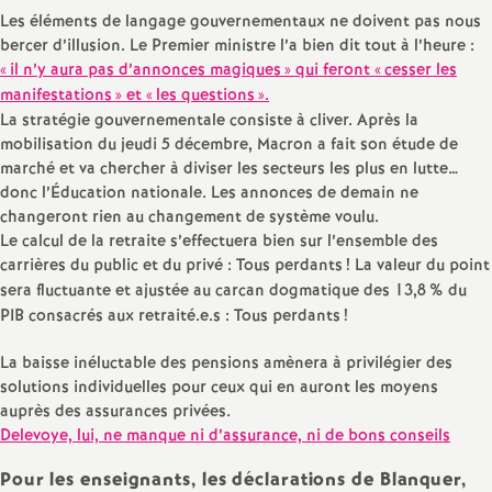
e
Les éléments de langage gouvernementaux ne doivent pas nous
bercer d’illusion. Le Premier ministre l’a bien dit tout à l’heure :
m
«
il n’y aura pas d’annonces magiques
» qui feront «
cesser les
manifestations
» et «
les questions
».
e
La stratégie gouvernementale consiste à cliver. Après la
mobilisation du jeudi 5 décembre, Macron a fait son étude de
n
marché et va chercher à diviser les secteurs les plus en lutte…
donc l’Éducation nationale. Les annonces de demain ne
changeront rien au changement de système voulu.
t
Le calcul de la retraite s’effectuera bien sur l’ensemble des
carrières du public et du privé : Tous perdants
! La valeur du point
s
sera fluctuante et ajustée au carcan dogmatique des 13,8
% du
PIB consacrés aux retraité.e.s : Tous perdants
!
d
La baisse inéluctable des pensions amènera à privilégier des
solutions individuelles pour ceux qui en auront les moyens
e
auprès des assurances privées.
Delevoye, lui, ne manque ni d’assurance, ni de bons conseils
S
Pour les enseignants, les déclarations de Blanquer,