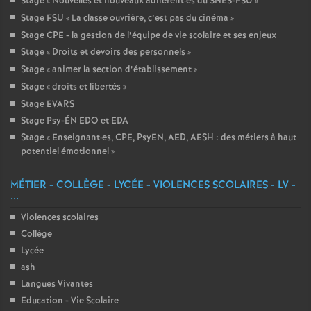
Stage «
Nouvelles et nouveaux adhérent
·
es du SNES-FSU
»
Stage FSU «
La classe ouvrière, c’est pas du cinéma
»
Stage CPE - la gestion de l’équipe de vie scolaire et ses enjeux
Stage «
Droits et devoirs des personnels
»
Stage «
animer la section d’établissement
»
Stage «
droits et libertés
»
Stage EVARS
Stage Psy-ÉN EDO et EDA
Stage «
Enseignant
·
es, CPE, PsyEN, AED, AESH : des métiers à haut
potentiel émotionnel
»
MÉTIER - COLLÈGE - LYCÉE - VIOLENCES SCOLAIRES - LV -
...
Violences scolaires
Collège
Lycée
ash
Langues Vivantes
Education - Vie Scolaire