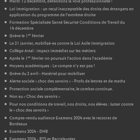
Mardi 12 décembre, défendons la voie professionnelle
!
Loi immigration : un recul inacceptable des droits des étrangers en
application du programme de l’extrême droite
Formation Spécialisée Santé Sécurité Conditions de Travail du
14 décembre
er
Grève le 1
février
Le 21 janvier, mobilisé-es contre la Loi Asile Immigration
Collège Attal : impact immédiat sur les métiers
er
Après le 1
février on poursuit l’action dans l’académie
Moyens académiques : Le compte n’y est pas
!
Grève du 2 avril - Matériel pour mobiliser
Alerte sociale «
choc des savoirs
» - Profs de lettres et de maths
Protection sociale complémentaire, le combat continue.
Non au «
Choc des savoirs
»
Pour nos conditions de travail, nos droits, nos élèves : lutter contre
le «
choc des savoirs
»
Compte-rendu audience Examens 2024 avec le rectorat de
Bordeaux
Examens 2024 - DNB
Examens 2024 - BTS et Baccalauréat