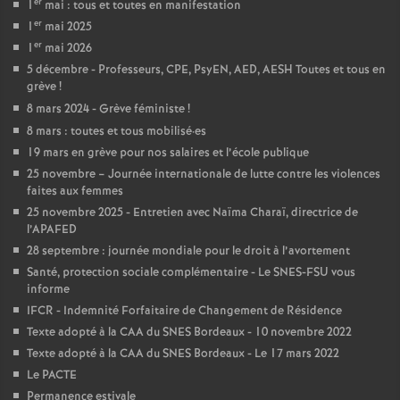
er
1
mai : tous et toutes en manifestation
é
er
1
mai 2025
er
1
mai 2026
O
5 décembre - Professeurs, CPE, PsyEN, AED, AESH Toutes et tous en
grève
!
8 mars 2024 - Grève féministe
!
r
8 mars : toutes et tous mobilisé
·
es
19 mars en grève pour nos salaires et l’école publique
l
25 novembre – Journée internationale de lutte contre les violences
faites aux femmes
é
25 novembre 2025 - Entretien avec Naïma Charaï, directrice de
l’APAFED
a
28 septembre : journée mondiale pour le droit à l’avortement
Santé, protection sociale complémentaire - Le SNES-FSU vous
informe
n
IFCR - Indemnité Forfaitaire de Changement de Résidence
Texte adopté à la CAA du SNES Bordeaux - 10 novembre 2022
s
Texte adopté à la CAA du SNES Bordeaux - Le 17 mars 2022
Le PACTE
T
Permanence estivale