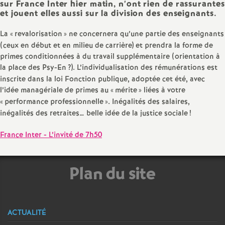
sur France Inter hier matin, n’ont rien de rassurantes
e
et jouent elles aussi sur la division des enseignants.
c
La «
revalorisation
» ne concernera qu’une partie des enseignants
(ceux en début et en milieu de carrière) et prendra la forme de
primes conditionnées à du travail supplémentaire (orientation à
o
la place des Psy-En
?). L’individualisation des rémunérations est
inscrite dans la loi Fonction publique, adoptée cet été, avec
n
l’idée managériale de primes au «
mérite
» liées à votre
«
performance professionnelle
». Inégalités des salaires,
d
inégalités des retraites… belle idée de la justice sociale
!
d
France Inter - L’invité de 7h50
e
Plan du site
g
r
ACTUALITÉ