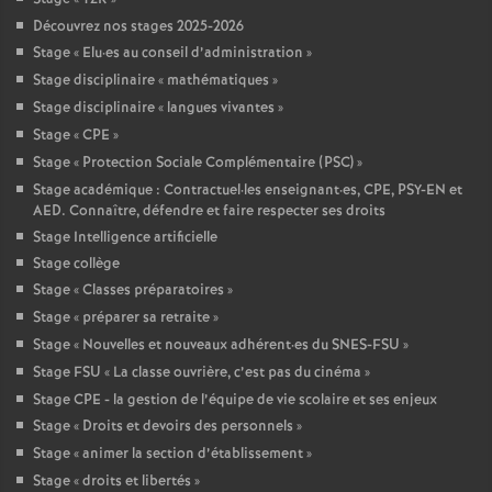
Découvrez nos stages 2025-2026
Stage «
Elu
·
es au conseil d’administration
»
Stage disciplinaire «
mathématiques
»
Stage disciplinaire «
langues vivantes
»
Stage «
CPE
»
Stage «
Protection Sociale Complémentaire (PSC)
»
Stage académique : Contractuel
·
les enseignant
·
es, CPE, PSY-EN et
AED. Connaître, défendre et faire respecter ses droits
Stage Intelligence artificielle
Stage collège
Stage «
Classes préparatoires
»
Stage «
préparer sa retraite
»
Stage «
Nouvelles et nouveaux adhérent
·
es du SNES-FSU
»
Stage FSU «
La classe ouvrière, c’est pas du cinéma
»
Stage CPE - la gestion de l’équipe de vie scolaire et ses enjeux
Stage «
Droits et devoirs des personnels
»
Stage «
animer la section d’établissement
»
Stage «
droits et libertés
»