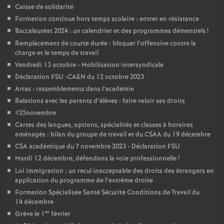
e
Caisse de solidarité
Formation continue hors temps scolaire : entrer en résistance
m
Baccalauréat 2024 : un calendrier et des programmes démentiels
!
Remplacement de courte durée : bloquer l’offensive contre la
e
charge et le temps de travail
Vendredi 13 octobre - Mobilisation intersyndicale
n
Déclaration FSU -CAEN du 12 octobre 2023
Arras : rassemblements dans l’académie
Relations avec les parents d’élèves : faire valoir ses droits
t
#25novembre
Cartes des langues, options, spécialités et classes à horaires
s
aménagés : bilan du groupe de travail et du CSAA du 19 décembre
CSA académique du 7 novembre 2023 - Déclaration FSU
d
Mardi 12 décembre, défendons la voie professionnelle
!
Loi immigration : un recul inacceptable des droits des étrangers en
e
application du programme de l’extrême droite
Formation Spécialisée Santé Sécurité Conditions de Travail du
14 décembre
S
er
Grève le 1
février