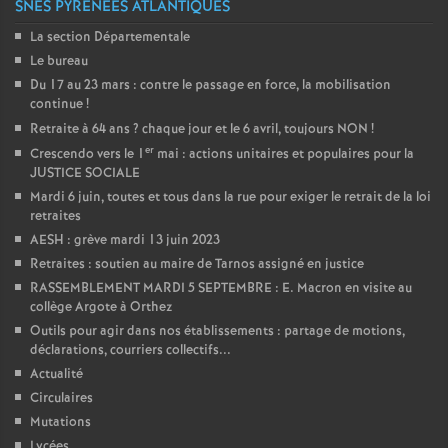
SNES PYRÉNÉES ATLANTIQUES
La section Départementale
Le bureau
Du 17 au 23 mars : contre le passage en force, la mobilisation
continue
!
Retraite à 64 ans
? chaque jour et le 6 avril, toujours NON
!
er
Crescendo vers le 1
mai : actions unitaires et populaires pour la
JUSTICE SOCIALE
Mardi 6 juin, toutes et tous dans la rue pour exiger le retrait de la loi
retraites
AESH : grève mardi 13 juin 2023
Retraites : soutien au maire de Tarnos assigné en justice
RASSEMBLEMENT MARDI 5 SEPTEMBRE : E. Macron en visite au
collège Argote à Orthez
Outils pour agir dans nos établissements : partage de motions,
déclarations, courriers collectifs...
Actualité
Circulaires
Mutations
Lycées