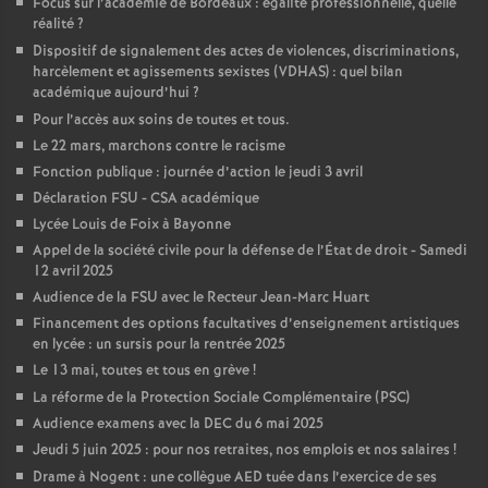
Focus sur l’académie de Bordeaux : égalité professionnelle, quelle
réalité
?
o
Dispositif de signalement des actes de violences, discriminations,
harcèlement et agissements sexistes (VDHAS) : quel bilan
u
académique aujourd’hui
?
Pour l’accès aux soins de toutes et tous.
r
Le 22 mars, marchons contre le racisme
Fonction publique : journée d’action le jeudi 3 avril
Déclaration FSU - CSA académique
s
Lycée Louis de Foix à Bayonne
Appel de la société civile pour la défense de l’État de droit - Samedi
12 avril 2025
Audience de la FSU avec le Recteur Jean-Marc Huart
Financement des options facultatives d’enseignement artistiques
en lycée : un sursis pour la rentrée 2025
Le 13 mai, toutes et tous en grève
!
La réforme de la Protection Sociale Complémentaire (PSC)
Audience examens avec la DEC du 6 mai 2025
Jeudi 5 juin 2025 : pour nos retraites, nos emplois et nos salaires
!
Drame à Nogent : une collègue AED tuée dans l’exercice de ses