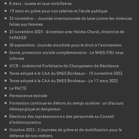
e
8 mars : toutes et tous mobilisé
·
es
19 mars en grève pour nos salaires et l’école publique
s
25 novembre – Journée internationale de lutte contre les violences
faites aux femmes
E
25 novembre 2025 - Entretien avec Naïma Charaï, directrice de
l’APAFED
n
28 septembre : journée mondiale pour le droit à l’avortement
Santé, protection sociale complémentaire - Le SNES-FSU vous
informe
s
IFCR - Indemnité Forfaitaire de Changement de Résidence
Texte adopté à la CAA du SNES Bordeaux - 10 novembre 2022
e
Texte adopté à la CAA du SNES Bordeaux - Le 17 mars 2022
Le PACTE
i
Permanence estivale
Formation continue en dehors du temps scolaire : un discours
g
démagogique et dangereux
Élections des représentant
·
e
·
s des personnels au Conseil
d’Administration
n
Octobre 2023 : 2 journées de grève et de mobilisation pour la
défense de nos métiers