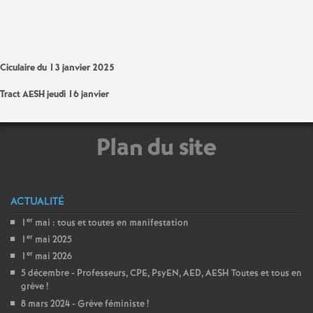
sur
sur
via
par
a
Facebook
Twitter
Addthis
email
t
Ciculaire du 13 janvier 2025
i
Tract AESH jeudi 16 janvier
o
Plan du site
n
a
ACTUALITÉ
er
1
mai : tous et toutes en manifestation
l
er
1
mai 2025
er
1
mai 2026
d
5 décembre - Professeurs, CPE, PsyEN, AED, AESH Toutes et tous en
grève
!
8 mars 2024 - Grève féministe
!