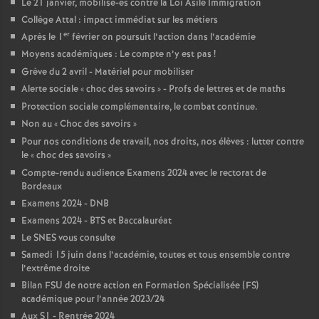
Le 21 janvier, mobilisé-es contre la Loi Asile Immigration
e
Collège Attal : impact immédiat sur les métiers
er
Après le 1
février on poursuit l’action dans l’académie
c
Moyens académiques : Le compte n’y est pas
!
Grève du 2 avril - Matériel pour mobiliser
o
Alerte sociale «
choc des savoirs
» - Profs de lettres et de maths
Protection sociale complémentaire, le combat continue.
n
Non au «
Choc des savoirs
»
Pour nos conditions de travail, nos droits, nos élèves : lutter contre
d
le «
choc des savoirs
»
Compte-rendu audience Examens 2024 avec le rectorat de
Bordeaux
d
Examens 2024 - DNB
Examens 2024 - BTS et Baccalauréat
e
Le SNES vous consulte
Samedi 15 juin dans l’académie, toutes et tous ensemble contre
g
l’extrême droite
Bilan FSU de notre action en Formation Spécialisée (FS)
r
académique pour l’année 2023/24
Aux S1 - Rentrée 2024