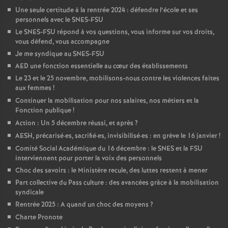
Une seule certitude à la rentrée 2024 : défendre l’école et ses
é
personnels avec le SNES-FSU
Le SNES-FSU répond à vos questions, vous informe sur vos droits,
O
vous défend, vous accompagne
Je me syndique au SNES-FSU
r
AED une fonction essentielle au cœur des établissements
Le 23 et le 25 novembre, mobilisons-nous contre les violences faites
aux femmes
!
l
Continuer la mobilisation pour nos salaires, nos métiers et la
Fonction publique
!
é
Action : Un 5 décembre réussi, et après
?
AESH, précarisé
·
es, sacrifié
·
es, invisibilisé
·
es : en grève le 16 janvier
!
a
Comité Social Académique du 16 décembre : le SNES et la FSU
interviennent pour porter la voix des personnels
n
Choc des savoirs : le Ministère recule, des luttes restent à mener
Part collective du Pass culture : des avancées grâce à la mobilisation
s
syndicale
Rentrée 2025 : A quand un choc des moyens
?
Charte Pronote
T