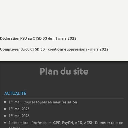
Partager
Partager
Partager
Imprimer
Envoyer
a
l'article
l'article
l'article
l'article
l'article
sur
sur
via
par
Facebook
Twitter
Addthis
email
t
i
Déclaration FSU au CTSD 33 du 11 mars 2022
Compte-rendu du CTSD 33 «
créations-suppressions
» mars 2022
o
n
Plan du site
a
ACTUALITÉ
l
er
1
mai : tous et toutes en manifestation
er
1
mai 2025
d
er
1
mai 2026
5 décembre - Professeurs, CPE, PsyEN, AED, AESH Toutes et tous en