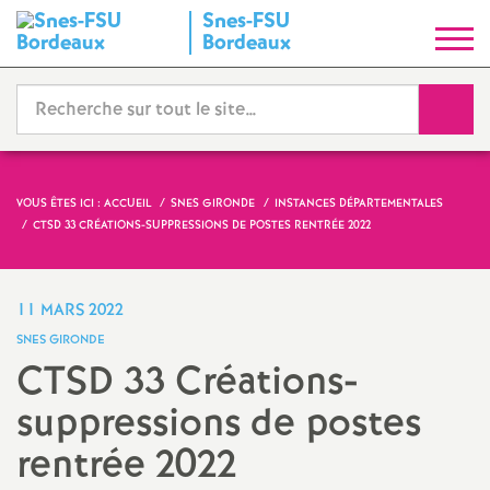
Snes-FSU
S
Bordeaux
y
Reche
n
d
VOUS ÊTES ICI :
ACCUEIL
SNES GIRONDE
INSTANCES DÉPARTEMENTALES
CTSD 33 CRÉATIONS-SUPPRESSIONS DE POSTES RENTRÉE 2022
i
c
11 MARS 2022
SNES GIRONDE
a
CTSD 33 Créations-
suppressions de postes
t
rentrée 2022
N