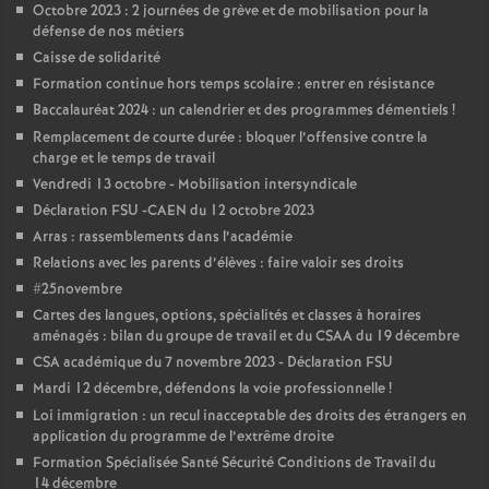
e
Octobre 2023 : 2 journées de grève et de mobilisation pour la
défense de nos métiers
m
Caisse de solidarité
Formation continue hors temps scolaire : entrer en résistance
e
Baccalauréat 2024 : un calendrier et des programmes démentiels
!
Remplacement de courte durée : bloquer l’offensive contre la
charge et le temps de travail
n
Vendredi 13 octobre - Mobilisation intersyndicale
Déclaration FSU -CAEN du 12 octobre 2023
t
Arras : rassemblements dans l’académie
Relations avec les parents d’élèves : faire valoir ses droits
s
#25novembre
Cartes des langues, options, spécialités et classes à horaires
d
aménagés : bilan du groupe de travail et du CSAA du 19 décembre
CSA académique du 7 novembre 2023 - Déclaration FSU
e
Mardi 12 décembre, défendons la voie professionnelle
!
Loi immigration : un recul inacceptable des droits des étrangers en
application du programme de l’extrême droite
S
Formation Spécialisée Santé Sécurité Conditions de Travail du
14 décembre