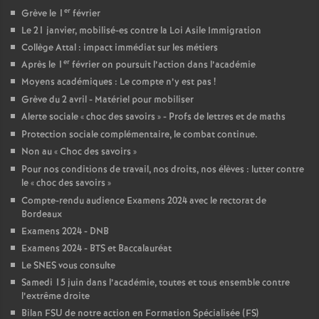
e
er
Grève le 1
février
Le 21 janvier, mobilisé-es contre la Loi Asile Immigration
c
Collège Attal : impact immédiat sur les métiers
er
Après le 1
février on poursuit l’action dans l’académie
o
Moyens académiques : Le compte n’y est pas
!
Grève du 2 avril - Matériel pour mobiliser
n
Alerte sociale «
choc des savoirs
» - Profs de lettres et de maths
Protection sociale complémentaire, le combat continue.
Non au «
Choc des savoirs
»
d
Pour nos conditions de travail, nos droits, nos élèves : lutter contre
le «
choc des savoirs
»
d
Compte-rendu audience Examens 2024 avec le rectorat de
Bordeaux
e
Examens 2024 - DNB
Examens 2024 - BTS et Baccalauréat
g
Le SNES vous consulte
Samedi 15 juin dans l’académie, toutes et tous ensemble contre
l’extrême droite
r
Bilan FSU de notre action en Formation Spécialisée (FS)