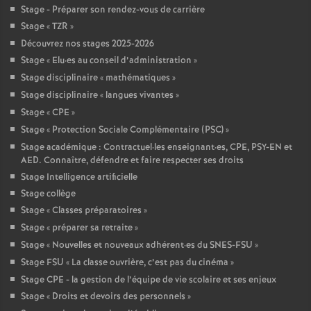
Stage - Préparer son rendez-vous de carrière
Stage «
TZR
»
Découvrez nos stages 2025-2026
Stage «
Elu
·
es au conseil d’administration
»
Stage disciplinaire «
mathématiques
»
Stage disciplinaire «
langues vivantes
»
Stage «
CPE
»
Stage «
Protection Sociale Complémentaire (PSC)
»
Stage académique : Contractuel
·
les enseignant
·
es, CPE, PSY-EN et
AED. Connaître, défendre et faire respecter ses droits
Stage Intelligence artificielle
Stage collège
Stage «
Classes préparatoires
»
Stage «
préparer sa retraite
»
Stage «
Nouvelles et nouveaux adhérent
·
es du SNES-FSU
»
Stage FSU «
La classe ouvrière, c’est pas du cinéma
»
Stage CPE - la gestion de l’équipe de vie scolaire et ses enjeux
Stage «
Droits et devoirs des personnels
»