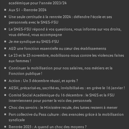
académique pour l’année 2023/24
é
Aux S1 - Rentrée 2024
Une seule certitude à la rentrée 2024 : défendre l’école et ses
O
personnels avec le SNES-FSU
Le SNES-FSU répond à vos questions, vous informe sur vos droits,
vous défend, vous accompagne
r
Je me syndique au SNES-FSU
AED une fonction essentielle au cœur des établissements
l
Le 23 et le 25 novembre, mobilisons-nous contre les violences faites
aux femmes
!
é
Continuer la mobilisation pour nos salaires, nos métiers et la
Fonction publique
!
a
Action : Un 5 décembre réussi, et après
?
AESH, précarisé
·
es, sacrifié
·
es, invisibilisé
·
es : en grève le 16 janvier
!
n
Comité Social Académique du 16 décembre : le SNES et la FSU
interviennent pour porter la voix des personnels
Choc des savoirs : le Ministère recule, des luttes restent à mener
s
Part collective du Pass culture : des avancées grâce à la mobilisation
syndicale
T
Rentrée 2025 : A quand un choc des moyens
?