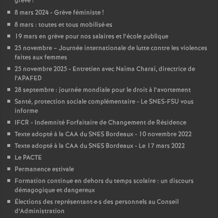
e
grève
!
8 mars 2024 - Grève féministe
!
s
8 mars : toutes et tous mobilisé
·
es
19 mars en grève pour nos salaires et l’école publique
E
25 novembre – Journée internationale de lutte contre les violences
faites aux femmes
n
25 novembre 2025 - Entretien avec Naïma Charaï, directrice de
l’APAFED
28 septembre : journée mondiale pour le droit à l’avortement
s
Santé, protection sociale complémentaire - Le SNES-FSU vous
informe
e
IFCR - Indemnité Forfaitaire de Changement de Résidence
Texte adopté à la CAA du SNES Bordeaux - 10 novembre 2022
i
Texte adopté à la CAA du SNES Bordeaux - Le 17 mars 2022
Le PACTE
g
Permanence estivale
Formation continue en dehors du temps scolaire : un discours
démagogique et dangereux
n
Élections des représentant
·
e
·
s des personnels au Conseil
d’Administration