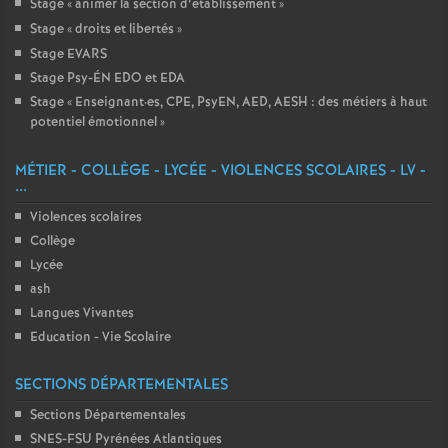
Stage «
animer la section d’établissement
»
Stage «
droits et libertés
»
Stage EVARS
Stage Psy-ÉN EDO et EDA
Stage «
Enseignant
·
es, CPE, PsyEN, AED, AESH : des métiers à haut
potentiel émotionnel
»
MÉTIER - COLLÈGE - LYCÉE - VIOLENCES SCOLAIRES - LV -
...
Violences scolaires
Collège
Lycée
ash
Langues Vivantes
Education - Vie Scolaire
SECTIONS DÉPARTEMENTALES
Sections Départementales
SNES-FSU Pyrénées Atlantiques