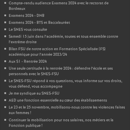
Compte-rendu audience Examens 2024 avec le rectorat de
é
Bordeaux
Examens 2024 - DNB
O
Examens 2024 - BTS et Baccalauréat
Le SNES vous consulte
r
Samedi 15 juin dans l’académie, toutes et tous ensemble contre
l’extrême droite
Bilan FSU de notre action en Formation Spécialisée (FS)
l
académique pour l’année 2023/24
Aux S1 - Rentrée 2024
é
Une seule certitude à la rentrée 2024 : défendre l’école et ses
personnels avec le SNES-FSU
a
Le SNES-FSU répond à vos questions, vous informe sur vos droits,
vous défend, vous accompagne
Je me syndique au SNES-FSU
n
AED une fonction essentielle au cœur des établissements
Le 23 et le 25 novembre, mobilisons-nous contre les violences faites
s
aux femmes
!
Continuer la mobilisation pour nos salaires, nos métiers et la
T
Fonction publique
!