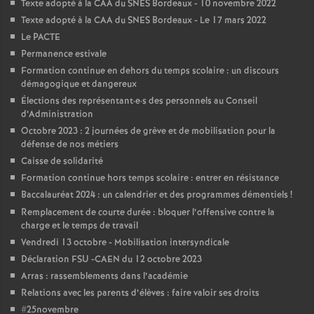
e
Texte adopté à la CAA du SNES Bordeaux - 10 novembre 2022
Texte adopté à la CAA du SNES Bordeaux - Le 17 mars 2022
m
Le PACTE
Permanence estivale
e
Formation continue en dehors du temps scolaire : un discours
démagogique et dangereux
Élections des représentant
·
e
·
s des personnels au Conseil
n
d’Administration
Octobre 2023 : 2 journées de grève et de mobilisation pour la
t
défense de nos métiers
Caisse de solidarité
s
Formation continue hors temps scolaire : entrer en résistance
Baccalauréat 2024 : un calendrier et des programmes démentiels
!
Remplacement de courte durée : bloquer l’offensive contre la
d
charge et le temps de travail
Vendredi 13 octobre - Mobilisation intersyndicale
e
Déclaration FSU -CAEN du 12 octobre 2023
Arras : rassemblements dans l’académie
S
Relations avec les parents d’élèves : faire valoir ses droits
#25novembre