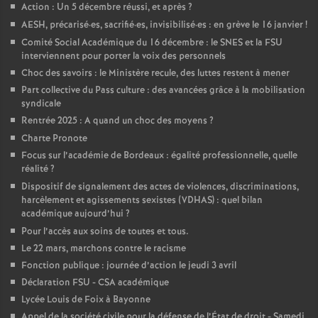
Action : Un 5 décembre réussi, et après
?
o
AESH, précarisé
·
es, sacrifié
·
es, invisibilisé
·
es : en grève le 16 janvier
!
Comité Social Académique du 16 décembre : le SNES et la FSU
interviennent pour porter la voix des personnels
u
Choc des savoirs : le Ministère recule, des luttes restent à mener
Part collective du Pass culture : des avancées grâce à la mobilisation
r
syndicale
Rentrée 2025 : A quand un choc des moyens
?
s
Charte Pronote
Focus sur l’académie de Bordeaux : égalité professionnelle, quelle
réalité
?
Dispositif de signalement des actes de violences, discriminations,
harcèlement et agissements sexistes (VDHAS) : quel bilan
académique aujourd’hui
?
Pour l’accès aux soins de toutes et tous.
Le 22 mars, marchons contre le racisme
Fonction publique : journée d’action le jeudi 3 avril
Déclaration FSU - CSA académique
Lycée Louis de Foix à Bayonne
Appel de la société civile pour la défense de l’État de droit - Samedi