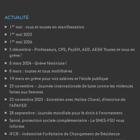
e
s
ACTUALITÉ
er
1
mai : tous et toutes en manifestation
E
er
1
mai 2025
er
1
mai 2026
n
5 décembre - Professeurs, CPE, PsyEN, AED, AESH Toutes et tous en
grève
!
s
8 mars 2024 - Grève féministe
!
8 mars : toutes et tous mobilisé
·
es
e
19 mars en grève pour nos salaires et l’école publique
25 novembre – Journée internationale de lutte contre les violences
i
faites aux femmes
25 novembre 2025 - Entretien avec Naïma Charaï, directrice de
l’APAFED
g
28 septembre : journée mondiale pour le droit à l’avortement
Santé, protection sociale complémentaire - Le SNES-FSU vous
n
informe
IFCR - Indemnité Forfaitaire de Changement de Résidence