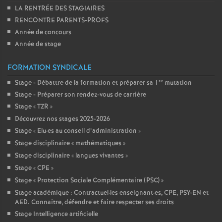
LA RENTRÉE DES STAGIAIRES
RENCONTRE PARENTS-PROFS
Année de concours
Année de stage
FORMATION SYNDICALE
re
Stage - Débattre de la formation et préparer sa 1
mutation
Stage - Préparer son rendez-vous de carrière
Stage «
TZR
»
Découvrez nos stages 2025-2026
Stage «
Elu
·
es au conseil d’administration
»
Stage disciplinaire «
mathématiques
»
Stage disciplinaire «
langues vivantes
»
Stage «
CPE
»
Stage «
Protection Sociale Complémentaire (PSC)
»
Stage académique : Contractuel
·
les enseignant
·
es, CPE, PSY-EN et
AED. Connaître, défendre et faire respecter ses droits
Stage Intelligence artificielle