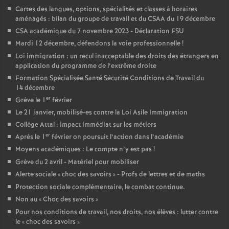
e
Cartes des langues, options, spécialités et classes à horaires
aménagés : bilan du groupe de travail et du CSAA du 19 décembre
c
CSA académique du 7 novembre 2023 - Déclaration FSU
Mardi 12 décembre, défendons la voie professionnelle
!
Loi immigration : un recul inacceptable des droits des étrangers en
o
application du programme de l’extrême droite
Formation Spécialisée Santé Sécurité Conditions de Travail du
n
14 décembre
er
Grève le 1
février
d
Le 21 janvier, mobilisé-es contre la Loi Asile Immigration
Collège Attal : impact immédiat sur les métiers
d
er
Après le 1
février on poursuit l’action dans l’académie
Moyens académiques : Le compte n’y est pas
!
e
Grève du 2 avril - Matériel pour mobiliser
Alerte sociale «
choc des savoirs
» - Profs de lettres et de maths
Protection sociale complémentaire, le combat continue.
g
Non au «
Choc des savoirs
»
Pour nos conditions de travail, nos droits, nos élèves : lutter contre
r
le «
choc des savoirs
»