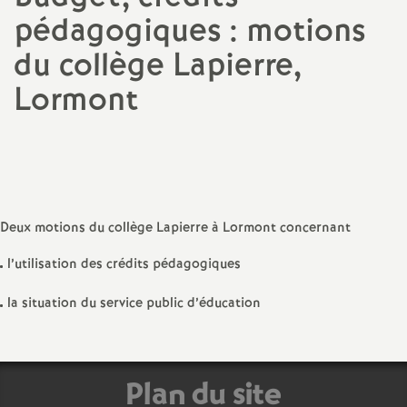
pédagogiques : motions
a
du collège Lapierre,
t
Lormont
i
Partager
Partager
Partager
Imprimer
Envoyer
l'article
l'article
l'article
l'article
l'article
o
sur
sur
via
par
Facebook
Twitter
Addthis
email
n
Deux motions du collège Lapierre à Lormont concernant
a
l’utilisation des crédits pédagogiques
la situation du service public d’éducation
l
d
Plan du site