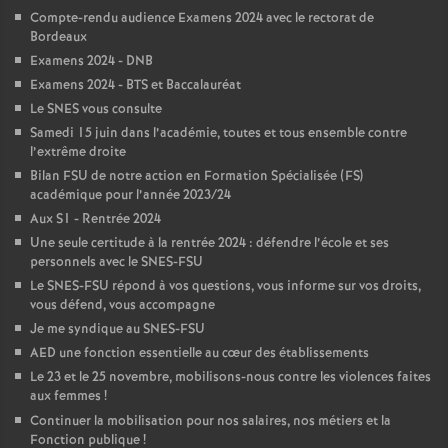
Compte-rendu audience Examens 2024 avec le rectorat de
é
Bordeaux
Examens 2024 - DNB
O
Examens 2024 - BTS et Baccalauréat
Le SNES vous consulte
r
Samedi 15 juin dans l’académie, toutes et tous ensemble contre
l’extrême droite
l
Bilan FSU de notre action en Formation Spécialisée (FS)
académique pour l’année 2023/24
Aux S1 - Rentrée 2024
é
Une seule certitude à la rentrée 2024 : défendre l’école et ses
personnels avec le SNES-FSU
a
Le SNES-FSU répond à vos questions, vous informe sur vos droits,
vous défend, vous accompagne
n
Je me syndique au SNES-FSU
AED une fonction essentielle au cœur des établissements
Le 23 et le 25 novembre, mobilisons-nous contre les violences faites
s
aux femmes
!
Continuer la mobilisation pour nos salaires, nos métiers et la
T
Fonction publique
!