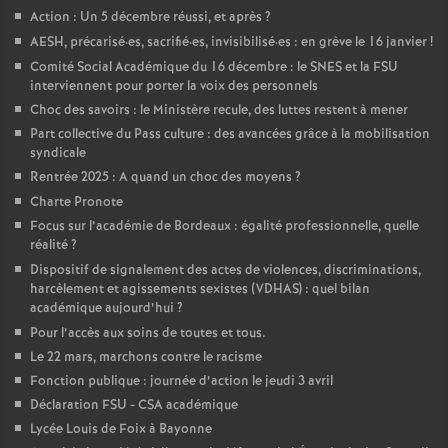
Action : Un 5 décembre réussi, et après
?
o
AESH, précarisé
·
es, sacrifié
·
es, invisibilisé
·
es : en grève le 16 janvier
!
Comité Social Académique du 16 décembre : le SNES et la FSU
u
interviennent pour porter la voix des personnels
Choc des savoirs : le Ministère recule, des luttes restent à mener
r
Part collective du Pass culture : des avancées grâce à la mobilisation
syndicale
Rentrée 2025 : A quand un choc des moyens
?
s
Charte Pronote
Focus sur l’académie de Bordeaux : égalité professionnelle, quelle
réalité
?
Dispositif de signalement des actes de violences, discriminations,
harcèlement et agissements sexistes (VDHAS) : quel bilan
académique aujourd’hui
?
Pour l’accès aux soins de toutes et tous.
Le 22 mars, marchons contre le racisme
Fonction publique : journée d’action le jeudi 3 avril
Déclaration FSU - CSA académique
Lycée Louis de Foix à Bayonne