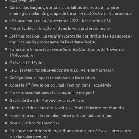
#25novembre
e
Cartes des langues, options, spécialités et classes à horaires
aménagés : bilan du groupe de travail et du CSAA du 19 décembre
c
CSA académique du 7 novembre 2023 - Déclaration FSU
Mardi 12 décembre, défendons la voie professionnelle
!
o
Loi immigration : un recul inacceptable des droits des étrangers en
application du programme de l’extrême droite
Formation Spécialisée Santé Sécurité Conditions de Travail du
n
14 décembre
er
Grève le 1
février
d
Le 21 janvier, mobilisé-es contre la Loi Asile Immigration
Collège Attal : impact immédiat sur les métiers
d
er
Après le 1
février on poursuit l’action dans l’académie
Moyens académiques : Le compte n’y est pas
!
e
Grève du 2 avril - Matériel pour mobiliser
Alerte sociale «
choc des savoirs
» - Profs de lettres et de maths
g
Protection sociale complémentaire, le combat continue.
Non au «
Choc des savoirs
»
r
Pour nos conditions de travail, nos droits, nos élèves : lutter contre
le «
choc des savoirs
»