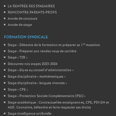
LA RENTRÉE DES STAGIAIRES
RENCONTRE PARENTS-PROFS
Année de concours
Année de stage
FORMATION SYNDICALE
re
Stage - Débattre de la formation et préparer sa 1
mutation
Stage - Préparer son rendez-vous de carrière
Stage «
TZR
»
Découvrez nos stages 2025-2026
Stage «
Elu
·
es au conseil d’administration
»
Stage disciplinaire «
mathématiques
»
Stage disciplinaire «
langues vivantes
»
Stage «
CPE
»
Stage «
Protection Sociale Complémentaire (PSC)
»
Stage académique : Contractuel
·
les enseignant
·
es, CPE, PSY-EN et
AED. Connaître, défendre et faire respecter ses droits
Stage Intelligence artificielle