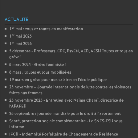
e
s
ACTUALITÉ
E
er
1
mai : tous et toutes en manifestation
er
1
mai 2025
er
n
1
mai 2026
5 décembre - Professeurs, CPE, PsyEN, AED, AESH Toutes et tous en
grève
!
s
8 mars 2024 - Grève féministe
!
8 mars : toutes et tous mobilisé
·
es
e
19 mars en grève pour nos salaires et l’école publique
25 novembre – Journée internationale de lutte contre les violences
i
faites aux femmes
25 novembre 2025 - Entretien avec Naïma Charaï, directrice de
g
l’APAFED
28 septembre : journée mondiale pour le droit à l’avortement
Santé, protection sociale complémentaire - Le SNES-FSU vous
n
informe
IFCR - Indemnité Forfaitaire de Changement de Résidence