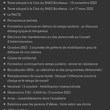
e
Texte adopté à la CAA du SNES Bordeaux - 10 novembre 2022
Texte adopté à la CAA du SNES Bordeaux - Le 17 mars 2022
m
Le PACTE
Permanence estivale
e
Formation continue en dehors du temps scolaire : un discours
démagogique et dangereux
Élections des représentant
·
e
·
s des personnels au Conseil
n
d’Administration
Octobre 2023 : 2 journées de grève et de mobilisation pour la
t
défense de nos métiers
Caisse de solidarité
s
Formation continue hors temps scolaire : entrer en résistance
Baccalauréat 2024 : un calendrier et des programmes démentiels
!
d
Remplacement de courte durée : bloquer l’offensive contre la
charge et le temps de travail
Vendredi 13 octobre - Mobilisation intersyndicale
e
Déclaration FSU -CAEN du 12 octobre 2023
Arras : rassemblements dans l’académie
S
Relations avec les parents d’élèves : faire valoir ses droits