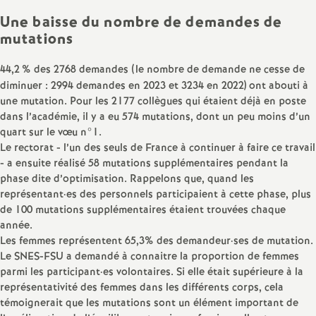
é
Une baisse du nombre de demandes de
mutations
O
44,2
% des 2768 demandes (le nombre de demande ne cesse de
diminuer : 2994 demandes en 2023 et 3234 en 2022) ont abouti à
r
une mutation. Pour les 2177 collègues qui étaient déjà en poste
dans l’académie, il y a eu 574 mutations, dont un peu moins d’un
l
quart sur le vœu n°1.
Le rectorat - l’un des seuls de France à continuer à faire ce travail
é
- a ensuite réalisé 58 mutations supplémentaires pendant la
phase dite d’optimisation. Rappelons que, quand les
représentant
·
es des personnels participaient à cette phase, plus
a
de 100 mutations supplémentaires étaient trouvées chaque
année.
n
Les femmes représentent 65,3% des demandeur
·
ses de mutation.
Le SNES-FSU a demandé à connaitre la proportion de femmes
s
parmi les participant
·
es volontaires. Si elle était supérieure à la
représentativité des femmes dans les différents corps, cela
témoignerait que les mutations sont un élément important de
T