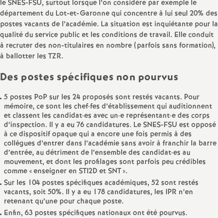
le SNES-FSU, surtout lorsque l’on considère par exemple le
e
département du Lot-et-Garonne qui concentre à lui seul 20% des
postes vacants de l’académie. La situation est inquiétante pour la
c
qualité du service public et les conditions de travail. Elle conduit
à recruter des non-titulaires en nombre (parfois sans formation),
o
à ballotter les TZR.
Des postes spécifiques non pourvus
n
5 postes PoP sur les 24 proposés sont restés vacants. Pour
d
mémoire, ce sont les chef
·
fes d’établissement qui auditionnent
et classent les candidat
·
es avec un
·
e représentant
·
e des corps
d’inspection. Il y a eu 76 candidatures. Le SNES-FSU est opposé
d
à ce dispositif opaque qui a encore une fois permis à des
collègues d’entrer dans l’académie sans avoir à franchir la barre
d’entrée, au détriment de l’ensemble des candidat
·
es au
e
mouvement, et dont les profilages sont parfois peu crédibles
comme «
enseigner en STI2D et SNT
».
g
Sur les 104 postes spécifiques académiques, 52 sont restés
vacants, soit 50%. Il y a eu 178 candidatures, les IPR n’en
retenant qu’une pour chaque poste.
r
Enfin, 63 postes spécifiques nationaux ont été pourvus.