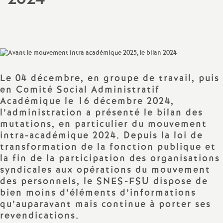
a
Partager
Partager
Partager
Imprimer
Envoyer
l'article
l'article
l'article
l'article
l'article
sur
sur
via
par
t
Facebook
Twitter
Addthis
email
i
Le 04 décembre, en groupe de travail, puis
en Comité Social Administratif
o
Académique le 16 décembre 2024,
l’administration a présenté le bilan des
n
mutations, en particulier du mouvement
intra-académique 2024. Depuis la loi de
a
transformation de la fonction publique et
la fin de la participation des organisations
l
syndicales aux opérations du mouvement
des personnels, le SNES-FSU dispose de
bien moins d’éléments d’informations
d
qu’auparavant mais continue à porter ses
revendications.