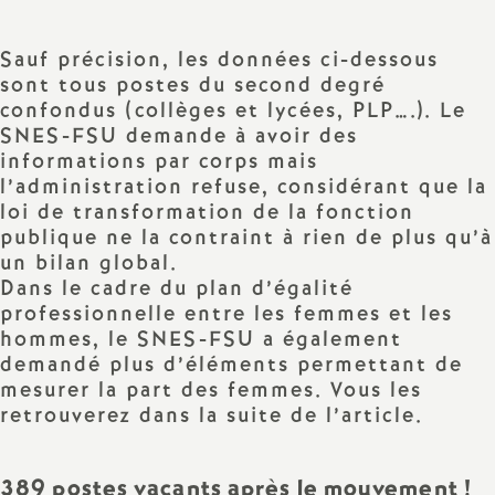
e
s
Sauf précision, les données ci-dessous
sont tous postes du second degré
E
confondus (collèges et lycées, PLP….). Le
SNES-FSU demande à avoir des
n
informations par corps mais
l’administration refuse, considérant que la
loi de transformation de la fonction
s
publique ne la contraint à rien de plus qu’à
un bilan global.
e
Dans le cadre du plan d’égalité
professionnelle entre les femmes et les
i
hommes, le SNES-FSU a également
demandé plus d’éléments permettant de
g
mesurer la part des femmes. Vous les
retrouverez dans la suite de l’article.
n
389 postes vacants après le mouvement
!