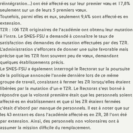
réintégration...) ont été affecté
·
es sur leur premier vœu et 17,8%
seulement sur un de leurs 5 premiers vœux.
Toutefois, parmi elles et eux, seulement 9,4% sont affecté
·
es en
extension.
TZR : 106 TZR originaires de l’académie ont obtenu leur mutation
à l’intra. Le SNES-FSU a demandé à connaître le taux de
satisfaction des demandes de mutation effectuées par des TZR.
L’administration s’efforcera de donner une suite favorable mais
précise que les TZR font souvent peu de vœux, demandant
quelques établissements précis.
Le SNES-FSU a également interrogé le Rectorat sur la poursuite
de la politique annoncée l’année dernière lors de ce même
groupe de travail, consistant à fermer les ZR lorsqu’elles étaient
libérées par la mutation d’un
·
e TZR. Le Rectorat s’est borné à
répondre que la volonté première était que les personnels soient
affecté
·
es en établissement et que si les ZR étaient fermées
c’était d’abord par manque de personnels. Il est à noter que sur
les 43 entrant
·
es dans l’académie affecté
·
es en ZR, 28 l’ont été
par extension. Ainsi, des personnels non volontaires ont à
assumer la mission difficile du remplacement.