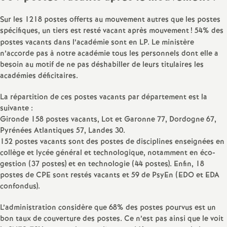
e
Sur les 1218 postes offerts au mouvement autres que les postes
m
spécifiques, un tiers est resté vacant après mouvement
! 54% des
postes vacants dans l’académie sont en LP. Le ministère
e
n’accorde pas à notre académie tous les personnels dont elle a
besoin au motif de ne pas déshabiller de leurs titulaires les
académies déficitaires.
n
La répartition de ces postes vacants par département est la
t
suivante :
Gironde 158 postes vacants, Lot et Garonne 77, Dordogne 67,
s
Pyrénées Atlantiques 57, Landes 30.
152 postes vacants sont des postes de disciplines enseignées en
collège et lycée général et technologique, notamment en éco-
d
gestion (37 postes) et en technologie (44 postes). Enfin, 18
postes de CPE sont restés vacants et 59 de PsyEn (EDO et EDA
e
confondus).
S
L’administration considère que 68% des postes pourvus est un
bon taux de couverture des postes. Ce n’est pas ainsi que le voit