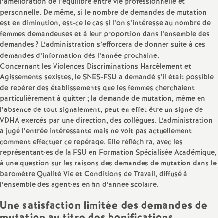
l’amélioration de l’équilibre entre vie professionnelle et
personnelle. De même, si le nombre de demandes de mutation
o
est en diminution, est-ce le cas si l’on s’intéresse au nombre de
femmes demandeuses et à leur proportion dans l’ensemble des
u
demandes
? L’administration s’efforcera de donner suite à ces
demandes d’information dès l’année prochaine.
r
Concernant les Violences Discriminations Harcèlement et
Agissements sexistes, le SNES-FSU a demandé s’il était possible
de repérer des établissements que les femmes cherchaient
s
particulièrement à quitter
; la demande de mutation, même en
l’absence de tout signalement, peut en effet être un signe de
VDHA exercés par une direction, des collègues. L’administration
a jugé l’entrée intéressante mais ne voit pas actuellement
comment effectuer ce repérage. Elle réfléchira, avec les
représentant
·
es de la FSU en Formation Spécialisée Académique,
à une question sur les raisons des demandes de mutation dans le
baromètre Qualité Vie et Conditions de Travail, diffusé à
l’ensemble des agent
·
es en fin d’année scolaire.
Une satisfaction limitée des demandes de
mutation au titre des bonifications