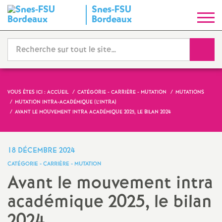
Snes-FSU
S
Bordeaux
y
Reche
n
d
VOUS ÊTES ICI :
ACCUEIL
CATÉGORIE - CARRIÈRE - MUTATION
MUTATIONS
MUTATION INTRA-ACADÉMIQUE (L’INTRA)
i
AVANT LE MOUVEMENT INTRA ACADÉMIQUE 2025, LE BILAN 2024
c
18 DÉCEMBRE 2024
a
CATÉGORIE - CARRIÈRE - MUTATION
Avant le mouvement intra
t
académique 2025, le bilan
N
2024