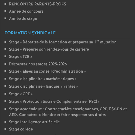
RENCONTRE PARENTS-PROFS
Année de concours
Année de stage
FORMATION SYNDICALE
re
Stage - Débattre de la formation et préparer sa 1
mutation
Stage - Préparer son rendez-vous de carrière
Stage «
TZR
»
Découvrez nos stages 2025-2026
Stage «
Elu
·
es au conseil d’administration
»
Stage disciplinaire «
mathématiques
»
Stage disciplinaire «
langues vivantes
»
Stage «
CPE
»
Stage «
Protection Sociale Complémentaire (PSC)
»
Stage académique : Contractuel
·
les enseignant
·
es, CPE, PSY-EN et
AED. Connaître, défendre et faire respecter ses droits
Stage Intelligence artificielle
Stage collège