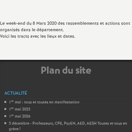
sur
sur
via
par
a
Facebook
Twitter
Addthis
email
Le week-end du 8 Mars 2020 des rassemblements et actions sont
t
organisés dans le département.
Voici les tracts avec les lieux et dates.
i
o
Plan du site
n
a
ACTUALITÉ
l
er
1
mai : tous et toutes en manifestation
er
1
mai 2025
d
er
1
mai 2026
5 décembre - Professeurs, CPE, PsyEN, AED, AESH Toutes et tous en
grève
!