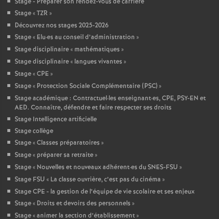
Stage - Préparer son rendez-vous de carrière
Stage «
TZR
»
Découvrez nos stages 2025-2026
Stage «
Elu
·
es au conseil d’administration
»
Stage disciplinaire «
mathématiques
»
Stage disciplinaire «
langues vivantes
»
Stage «
CPE
»
Stage «
Protection Sociale Complémentaire (PSC)
»
Stage académique : Contractuel
·
les enseignant
·
es, CPE, PSY-EN et
AED. Connaître, défendre et faire respecter ses droits
Stage Intelligence artificielle
Stage collège
Stage «
Classes préparatoires
»
Stage «
préparer sa retraite
»
Stage «
Nouvelles et nouveaux adhérent
·
es du SNES-FSU
»
Stage FSU «
La classe ouvrière, c’est pas du cinéma
»
Stage CPE - la gestion de l’équipe de vie scolaire et ses enjeux
Stage «
Droits et devoirs des personnels
»
Stage «
animer la section d’établissement
»