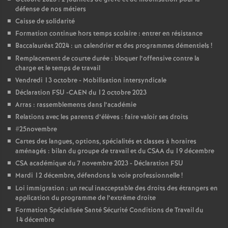
e
défense de nos métiers
Caisse de solidarité
m
Formation continue hors temps scolaire : entrer en résistance
Baccalauréat 2024 : un calendrier et des programmes démentiels
!
e
Remplacement de courte durée : bloquer l’offensive contre la
charge et le temps de travail
n
Vendredi 13 octobre - Mobilisation intersyndicale
Déclaration FSU -CAEN du 12 octobre 2023
t
Arras : rassemblements dans l’académie
Relations avec les parents d’élèves : faire valoir ses droits
s
#25novembre
Cartes des langues, options, spécialités et classes à horaires
aménagés : bilan du groupe de travail et du CSAA du 19 décembre
d
CSA académique du 7 novembre 2023 - Déclaration FSU
Mardi 12 décembre, défendons la voie professionnelle
!
e
Loi immigration : un recul inacceptable des droits des étrangers en
application du programme de l’extrême droite
S
Formation Spécialisée Santé Sécurité Conditions de Travail du
14 décembre