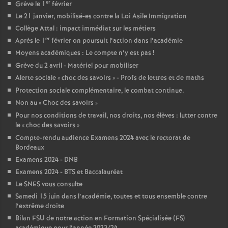
er
Grève le 1
février
e
Le 21 janvier, mobilisé-es contre la Loi Asile Immigration
Collège Attal : impact immédiat sur les métiers
c
er
Après le 1
février on poursuit l’action dans l’académie
Moyens académiques : Le compte n’y est pas
!
o
Grève du 2 avril - Matériel pour mobiliser
Alerte sociale «
choc des savoirs
» - Profs de lettres et de maths
n
Protection sociale complémentaire, le combat continue.
Non au «
Choc des savoirs
»
d
Pour nos conditions de travail, nos droits, nos élèves : lutter contre
le «
choc des savoirs
»
d
Compte-rendu audience Examens 2024 avec le rectorat de
Bordeaux
Examens 2024 - DNB
e
Examens 2024 - BTS et Baccalauréat
Le SNES vous consulte
g
Samedi 15 juin dans l’académie, toutes et tous ensemble contre
l’extrême droite
r
Bilan FSU de notre action en Formation Spécialisée (FS)