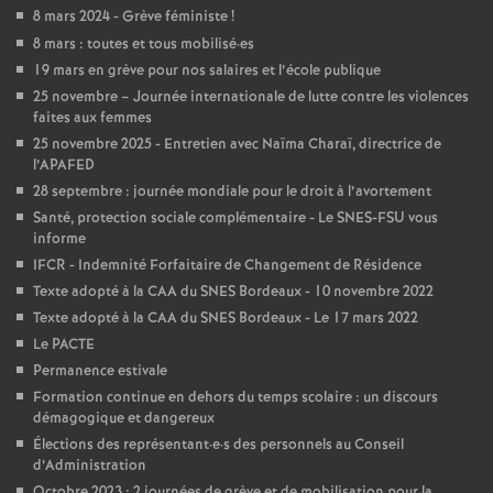
e
8 mars 2024 - Grève féministe
!
s
8 mars : toutes et tous mobilisé
·
es
19 mars en grève pour nos salaires et l’école publique
25 novembre – Journée internationale de lutte contre les violences
E
faites aux femmes
25 novembre 2025 - Entretien avec Naïma Charaï, directrice de
n
l’APAFED
28 septembre : journée mondiale pour le droit à l’avortement
s
Santé, protection sociale complémentaire - Le SNES-FSU vous
informe
IFCR - Indemnité Forfaitaire de Changement de Résidence
e
Texte adopté à la CAA du SNES Bordeaux - 10 novembre 2022
Texte adopté à la CAA du SNES Bordeaux - Le 17 mars 2022
i
Le PACTE
Permanence estivale
g
Formation continue en dehors du temps scolaire : un discours
démagogique et dangereux
n
Élections des représentant
·
e
·
s des personnels au Conseil
d’Administration
Octobre 2023 : 2 journées de grève et de mobilisation pour la