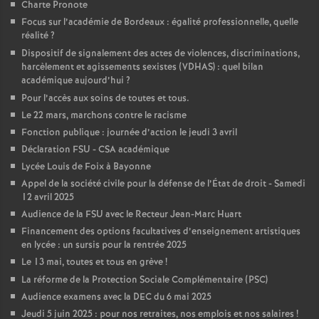
Charte Pronote
Focus sur l’académie de Bordeaux : égalité professionnelle, quelle
o
réalité
?
Dispositif de signalement des actes de violences, discriminations,
u
harcèlement et agissements sexistes (VDHAS) : quel bilan
académique aujourd’hui
?
r
Pour l’accès aux soins de toutes et tous.
Le 22 mars, marchons contre le racisme
s
Fonction publique : journée d’action le jeudi 3 avril
Déclaration FSU - CSA académique
Lycée Louis de Foix à Bayonne
Appel de la société civile pour la défense de l’État de droit - Samedi
12 avril 2025
Audience de la FSU avec le Recteur Jean-Marc Huart
Financement des options facultatives d’enseignement artistiques
en lycée : un sursis pour la rentrée 2025
Le 13 mai, toutes et tous en grève
!
La réforme de la Protection Sociale Complémentaire (PSC)
Audience examens avec la DEC du 6 mai 2025
Jeudi 5 juin 2025 : pour nos retraites, nos emplois et nos salaires
!