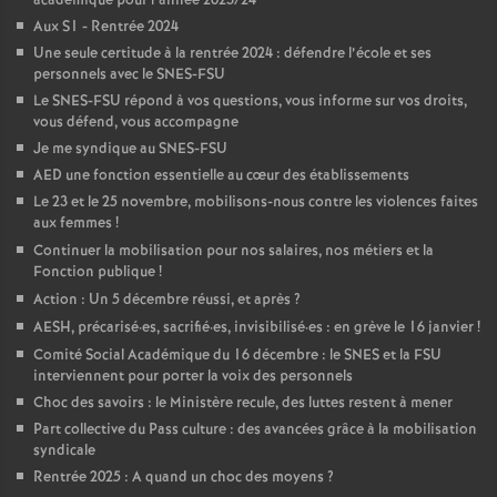
académique pour l’année 2023/24
é
Aux S1 - Rentrée 2024
Une seule certitude à la rentrée 2024 : défendre l’école et ses
personnels avec le SNES-FSU
O
Le SNES-FSU répond à vos questions, vous informe sur vos droits,
vous défend, vous accompagne
r
Je me syndique au SNES-FSU
AED une fonction essentielle au cœur des établissements
l
Le 23 et le 25 novembre, mobilisons-nous contre les violences faites
aux femmes
!
é
Continuer la mobilisation pour nos salaires, nos métiers et la
Fonction publique
!
Action : Un 5 décembre réussi, et après
?
a
AESH, précarisé
·
es, sacrifié
·
es, invisibilisé
·
es : en grève le 16 janvier
!
Comité Social Académique du 16 décembre : le SNES et la FSU
n
interviennent pour porter la voix des personnels
Choc des savoirs : le Ministère recule, des luttes restent à mener
s
Part collective du Pass culture : des avancées grâce à la mobilisation
syndicale
T
Rentrée 2025 : A quand un choc des moyens
?