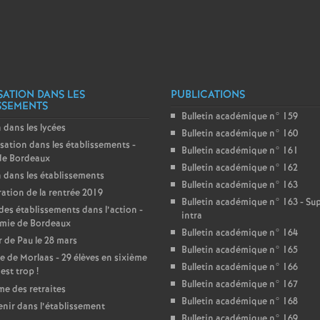
r
é
O
SATION DANS LES
PUBLICATIONS
r
SSEMENTS
Bulletin académique n° 159
 dans les lycées
Bulletin académique n° 160
l
sation dans les établissements -
Bulletin académique n° 161
de Bordeaux
Bulletin académique n° 162
é
 dans les établissements
Bulletin académique n° 163
ation de la rentrée 2019
Bulletin académique n° 163 - S
des établissements dans l’action -
a
intra
mie de Bordeaux
Bulletin académique n° 164
 de Pau le 28 mars
n
Bulletin académique n° 165
e de Morlaas - 29 élèves en sixième
Bulletin académique n° 166
’est trop
!
s
Bulletin académique n° 167
e des retraites
Bulletin académique n° 168
enir dans l’établissement
Bulletin académique n° 169