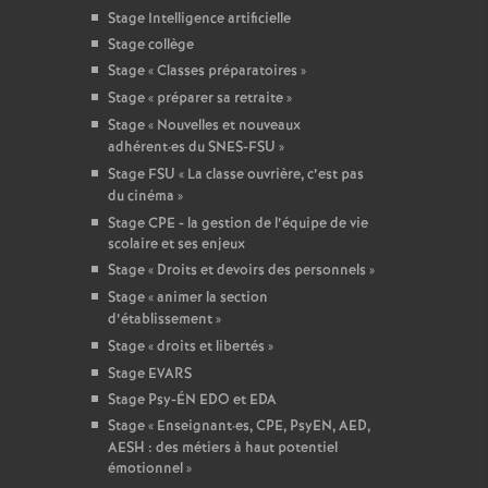
Stage Intelligence artificielle
Stage collège
Stage «
Classes préparatoires
»
Stage «
préparer sa retraite
»
Stage «
Nouvelles et nouveaux
adhérent
·
es du SNES-FSU
»
Stage FSU «
La classe ouvrière, c’est pas
du cinéma
»
Stage CPE - la gestion de l’équipe de vie
scolaire et ses enjeux
Stage «
Droits et devoirs des personnels
»
Stage «
animer la section
d’établissement
»
Stage «
droits et libertés
»
Stage EVARS
Stage Psy-ÉN EDO et EDA
Stage «
Enseignant
·
es, CPE, PsyEN, AED,
AESH : des métiers à haut potentiel
émotionnel
»