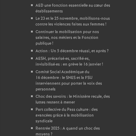
AED une fonction essentielle au cœur des
établissements
Le 23 et le 25 novembre, mobilisons-nous
contre les violences faites aux femmes
!
Continuer la mobilisation pour nos
salaires, nos métiers et la Fonction
publique
!
Action : Un 5 décembre réussi, et après
?
AESH, précarisé
·
es, sacrifié
·
es,
invisibilisé
·
es : en grève le 16 janvier
!
Comité Social Académique du
16 décembre : le SNES et la FSU
interviennent pour porter la voix des
personnels
Choc des savoirs : le Ministère recule, des
luttes restent à mener
Part collective du Pass culture : des
avancées grâce à la mobilisation
syndicale
Rentrée 2025 : A quand un choc des
moyens
?