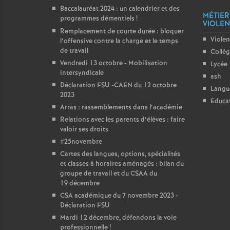
Baccalauréat 2024 : un calendrier et des
MÉTIER
programmes démentiels
!
VIOLENC
Remplacement de courte durée : bloquer
Violen
l’offensive contre la charge et le temps
de travail
Collè
Vendredi 13 octobre - Mobilisation
Lycée
intersyndicale
ash
Déclaration FSU -CAEN du 12 octobre
Langu
2023
Educat
Arras : rassemblements dans l’académie
Relations avec les parents d’élèves : faire
valoir ses droits
#25novembre
Cartes des langues, options, spécialités
et classes à horaires aménagés : bilan du
groupe de travail et du CSAA du
19 décembre
CSA académique du 7 novembre 2023 -
Déclaration FSU
Mardi 12 décembre, défendons la voie
professionnelle
!