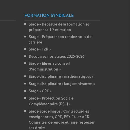
FORMATION SYNDICALE
Stage - Débattre de la formation et
re
préparer sa 1
mutation
Stage - Préparer son rendez-vous de
carrière
Stage «
TZR
»
Découvrez nos stages 2025-2026
Stage «
Elu
·
es au conseil
d’administration
»
Stage disciplinaire «
mathématiques
»
Stage disciplinaire «
langues vivantes
»
Stage «
CPE
»
Stage «
Protection Sociale
Complémentaire (PSC)
»
Stage académique : Contractuel
·
les
enseignant
·
es, CPE, PSY-EN et AED.
Connaître, défendre et faire respecter
ses droits