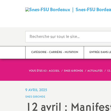
Snes-FSU Borde
CATÉGORIE - CARRIÈRE - MUTATION
ENTRÉE DANS L
VOUS ÊTES ICI :
ACCUEIL
SNES GIRONDE
ACTUALITÉS
12
Suivre sa carrière
Année de concour
Mutations
Année de stage
9 AVRIL 2025
SNES GIRONDE
Catégories
12 avril : Manifes