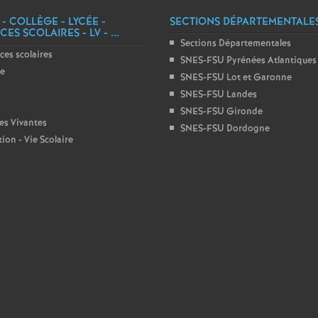
 - COLLÈGE - LYCÉE -
e
SECTIONS DÉPARTEMENTALE
ES SCOLAIRES - LV - ...
Sections Départementales
ces scolaires
c
SNES-FSU Pyrénées Atlantiques
ge
SNES-FSU Lot et Garonne
o
SNES-FSU Landes
SNES-FSU Gironde
es Vivantes
SNES-FSU Dordogne
n
ion - Vie Scolaire
d
d
e
g