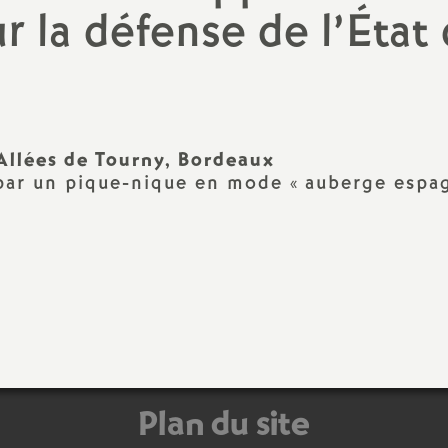
N
ur la défense de l’État
ash
a
Langues Vivantes
t
Education - Vie Scolaire
i
Allées de Tourny, Bordeaux
par un pique-nique en mode «
auberge espa
o
n
a
l
d
Plan du site