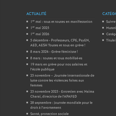
ACTUALITÉ
CATÉGO
er
1
mai : tous et toutes en manifestation
Suivre
er
1
mai 2025
Mutat
er
1
mai 2026
Catég
5 décembre - Professeurs, CPE, PsyEN,
Titula
AED, AESH Toutes et tous en grève
!
8 mars 2024 - Grève féministe
!
8 mars : toutes et tous mobilisé
·
es
19 mars en grève pour nos salaires et
l’école publique
25 novembre – Journée internationale de
lutte contre les violences faites aux
femmes
25 novembre 2025 - Entretien avec Naïma
Charaï, directrice de l’APAFED
28 septembre : journée mondiale pour le
droit à l’avortement
Santé, protection sociale