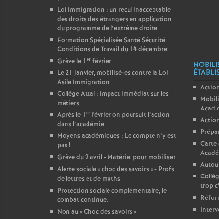
Loi immigration : un recul inacceptable
des droits des étrangers en application
du programme de l’extrême droite
Formation Spécialisée Santé Sécurité
Conditions de Travail du 14 décembre
er
Grève le 1
février
MOBILI
ÉTABLI
Le 21 janvier, mobilisé-es contre la Loi
Asile Immigration
Action
Collège Attal : impact immédiat sur les
Mobili
métiers
Acad 
er
Après le 1
février on poursuit l’action
Action
dans l’académie
Prépar
Moyens académiques : Le compte n’y est
Carte 
pas
!
Acadé
Grève du 2 avril - Matériel pour mobiliser
Autour
Alerte sociale «
choc des savoirs
» - Profs
Collèg
de lettres et de maths
trop c
Protection sociale complémentaire, le
Réform
combat continue.
Interv
Non au «
Choc des savoirs
»