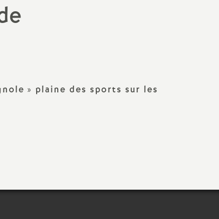
Facebook
Twitter
Addthis
email
 de
gnole
» plaine des sports sur les