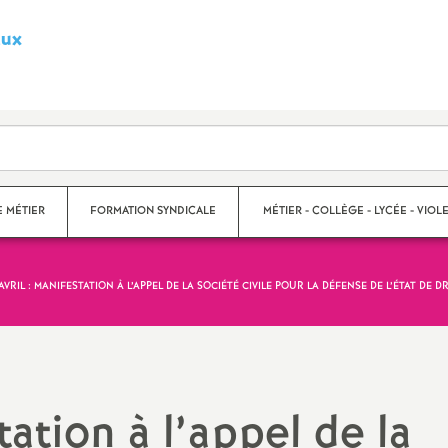
aux
S
y
n
d
E MÉTIER
FORMATION SYNDICALE
MÉTIER - COLLÈGE - LYCÉE - VIOLE
i
 AVRIL : MANIFESTATION À L’APPEL DE LA SOCIÉTÉ CIVILE POUR LA DÉFENSE DE L’ÉTAT DE D
c
s
Violences scolaires
a
Collège
t
Lycée
tation à l’appel de la