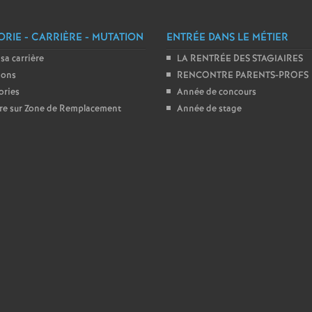
e
RIE - CARRIÈRE - MUTATION
ENTRÉE DANS LE MÉTIER
s
 sa carrière
LA RENTRÉE DES STAGIAIRES
ions
RENCONTRE PARENTS-PROFS
E
ories
Année de concours
ire sur Zone de Remplacement
Année de stage
n
s
e
i
g
n