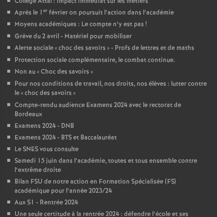
Collège Attal : impact immédiat sur les métiers
é
er
Après le 1
février on poursuit l’action dans l’académie
Moyens académiques : Le compte n’y est pas
!
O
Grève du 2 avril - Matériel pour mobiliser
Alerte sociale «
choc des savoirs
» - Profs de lettres et de maths
r
Protection sociale complémentaire, le combat continue.
Non au «
Choc des savoirs
»
Pour nos conditions de travail, nos droits, nos élèves : lutter contre
l
le «
choc des savoirs
»
Compte-rendu audience Examens 2024 avec le rectorat de
é
Bordeaux
Examens 2024 - DNB
a
Examens 2024 - BTS et Baccalauréat
Le SNES vous consulte
n
Samedi 15 juin dans l’académie, toutes et tous ensemble contre
l’extrême droite
Bilan FSU de notre action en Formation Spécialisée (FS)
s
académique pour l’année 2023/24
Aux S1 - Rentrée 2024
T
Une seule certitude à la rentrée 2024 : défendre l’école et ses