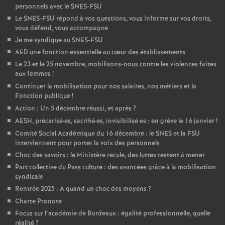
personnels avec le SNES-FSU
o
Le SNES-FSU répond à vos questions, vous informe sur vos droits,
vous défend, vous accompagne
Je me syndique au SNES-FSU
u
AED une fonction essentielle au cœur des établissements
Le 23 et le 25 novembre, mobilisons-nous contre les violences faites
r
aux femmes
!
Continuer la mobilisation pour nos salaires, nos métiers et la
s
Fonction publique
!
Action : Un 5 décembre réussi, et après
?
AESH, précarisé
·
es, sacrifié
·
es, invisibilisé
·
es : en grève le 16 janvier
!
Comité Social Académique du 16 décembre : le SNES et la FSU
interviennent pour porter la voix des personnels
Choc des savoirs : le Ministère recule, des luttes restent à mener
Part collective du Pass culture : des avancées grâce à la mobilisation
syndicale
Rentrée 2025 : A quand un choc des moyens
?
Charte Pronote
Focus sur l’académie de Bordeaux : égalité professionnelle, quelle
réalité
?