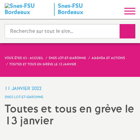
Snes-FSU
S
Bordeaux
y
Reche
n
d
VOUS ÊTES ICI :
ACCUEIL
SNES LOT-ET-GARONNE
AGENDA ET ACTIONS
TOUTES ET TOUS EN GRÈVE LE 13 JANVIER
i
c
11 JANVIER 2022
SNES LOT-ET-GARONNE
a
Toutes et tous en grève le
13 janvier
t
N
Partager
Partager
Partager
Imprimer
Envoyer
l'article
l'article
l'article
l'article
l'article