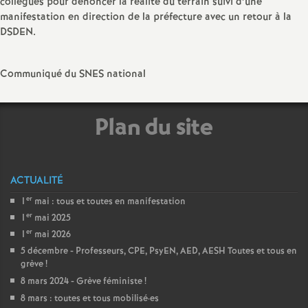
e
collègues pour dénoncer la réalité du terrain suivi d’une
manifestation en direction de la préfecture avec un retour à la
s
DSDEN.
E
Communiqué du SNES national
n
Plan du site
s
e
ACTUALITÉ
er
1
mai : tous et toutes en manifestation
i
er
1
mai 2025
er
1
mai 2026
g
5 décembre - Professeurs, CPE, PsyEN, AED, AESH Toutes et tous en
grève
!
n
8 mars 2024 - Grève féministe
!
8 mars : toutes et tous mobilisé
·
es