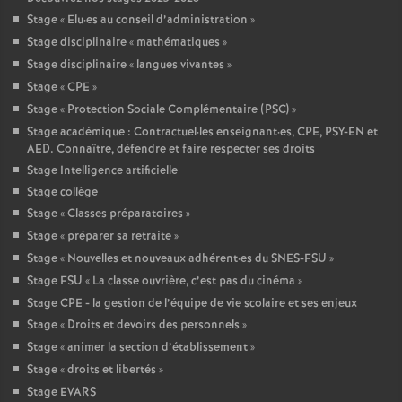
Stage «
Elu
·
es au conseil d’administration
»
Stage disciplinaire «
mathématiques
»
Stage disciplinaire «
langues vivantes
»
Stage «
CPE
»
Stage «
Protection Sociale Complémentaire (PSC)
»
Stage académique : Contractuel
·
les enseignant
·
es, CPE, PSY-EN et
AED. Connaître, défendre et faire respecter ses droits
Stage Intelligence artificielle
Stage collège
Stage «
Classes préparatoires
»
Stage «
préparer sa retraite
»
Stage «
Nouvelles et nouveaux adhérent
·
es du SNES-FSU
»
Stage FSU «
La classe ouvrière, c’est pas du cinéma
»
Stage CPE - la gestion de l’équipe de vie scolaire et ses enjeux
Stage «
Droits et devoirs des personnels
»
Stage «
animer la section d’établissement
»
Stage «
droits et libertés
»
Stage EVARS