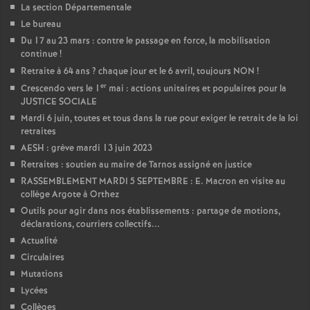
La section Départementale
Le bureau
Du 17 au 23 mars : contre le passage en force, la mobilisation
continue
!
Retraite à 64 ans
? chaque jour et le 6 avril, toujours NON
!
er
Crescendo vers le 1
mai : actions unitaires et populaires pour la
JUSTICE SOCIALE
Mardi 6 juin, toutes et tous dans la rue pour exiger le retrait de la loi
retraites
AESH : grève mardi 13 juin 2023
Retraites : soutien au maire de Tarnos assigné en justice
RASSEMBLEMENT MARDI 5 SEPTEMBRE : E. Macron en visite au
collège Argote à Orthez
Outils pour agir dans nos établissements : partage de motions,
déclarations, courriers collectifs...
Actualité
Circulaires
Mutations
Lycées
Collèges