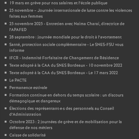
e
19 mars en grève pour nos salaires et l’école publique
25 novembre – Journée internationale de lutte contre les violences
m
faites aux femmes
25 novembre 2025 - Entretien avec Naïma Charaï, directrice de
l’APAFED
e
28 septembre : journée mondiale pour le droit à l’avortement
Santé, protection sociale complémentaire - Le SNES-FSU vous
n
informe
IFCR - Indemnité Forfaitaire de Changement de Résidence
t
Texte adopté à la CAA du SNES Bordeaux - 10 novembre 2022
Texte adopté à la CAA du SNES Bordeaux - Le 17 mars 2022
s
Le PACTE
Permanence estivale
d
Formation continue en dehors du temps scolaire : un discours
démagogique et dangereux
Élections des représentant
·
e
·
s des personnels au Conseil
e
d’Administration
Octobre 2023 : 2 journées de grève et de mobilisation pour la
S
défense de nos métiers
Caisse de solidarité