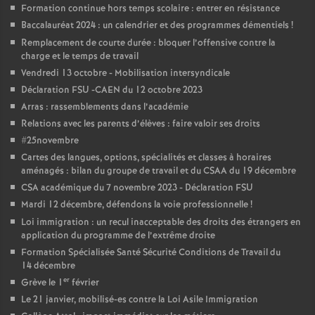
e
Formation continue hors temps scolaire : entrer en résistance
Baccalauréat 2024 : un calendrier et des programmes démentiels
!
c
Remplacement de courte durée : bloquer l’offensive contre la
charge et le temps de travail
Vendredi 13 octobre - Mobilisation intersyndicale
o
Déclaration FSU -CAEN du 12 octobre 2023
Arras : rassemblements dans l’académie
n
Relations avec les parents d’élèves : faire valoir ses droits
#25novembre
d
Cartes des langues, options, spécialités et classes à horaires
aménagés : bilan du groupe de travail et du CSAA du 19 décembre
d
CSA académique du 7 novembre 2023 - Déclaration FSU
Mardi 12 décembre, défendons la voie professionnelle
!
e
Loi immigration : un recul inacceptable des droits des étrangers en
application du programme de l’extrême droite
Formation Spécialisée Santé Sécurité Conditions de Travail du
g
14 décembre
er
Grève le 1
février
r
Le 21 janvier, mobilisé-es contre la Loi Asile Immigration