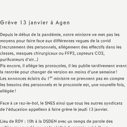
sur
sur
via
par
a
Facebook
Twitter
Addthis
email
Grève 13 janvier à Agen
t
Depuis le début de la pandémie, notre ministre ne met pas les
i
moyens pour faire face aux différentes vagues de la covid
(recrutement des personnels, allégement des effectifs dans les
o
classes, masques chirurgicaux ou FFP2, capteurs CO2,
purificateurs d’air...)
Pis encore, il allège les protocoles, il les publie tardivement avant
n
la rentrée pour changer de version en moins d’une semaine
!
er
Les annonces éclairs du 1
ministre ne prennent pas en compte
a
les besoins des personnels et le procotole est, une nouvelle fois,
allégée
!
l
Face à ce raz-le-bol, le SNES ainsi que tous les autres syndicats
d
de l’éducation appellent à faire grève le jeudi 13 janvier.
Lieu de RDV : 10h à la DSDEN avec un temps de parole des